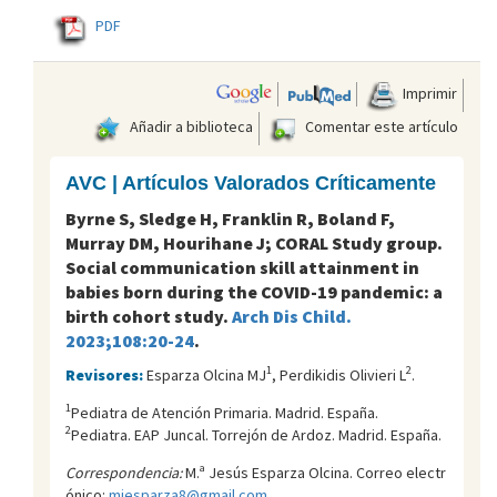
PDF
Imprimir
Añadir a biblioteca
Comentar este artículo
AVC | Artículos Valorados Críticamente
Byrne S, Sledge H, Franklin R, Boland F,
Murray DM, Hourihane J; CORAL Study group.
Social communication skill attainment in
babies born during the COVID-19 pandemic: a
birth cohort study.
Arch Dis Child.
2023;108:20-24
.
1
2
Revisores:
Esparza Olcina MJ
, Perdikidis Olivieri L
.
1
Pediatra de Atención Primaria. Madrid. España.
2
Pediatra. EAP Juncal. Torrejón de Ardoz. Madrid. España.
Correspondencia:
M.ª Jesús Esparza Olcina. Correo electr
ónico:
mjesparza8@gmail.com