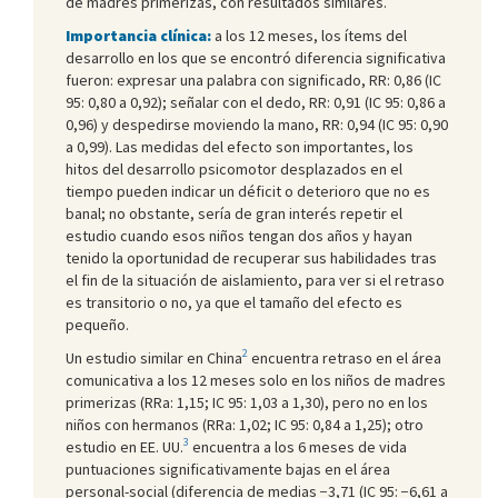
de madres primerizas, con resultados similares.
Importancia clínica:
a los 12 meses, los ítems del
desarrollo en los que se encontró diferencia significativa
fueron: expresar una palabra con significado, RR: 0,86 (IC
95: 0,80 a 0,92); señalar con el dedo, RR: 0,91 (IC 95: 0,86 a
0,96) y despedirse moviendo la mano, RR: 0,94 (IC 95: 0,90
a 0,99). Las medidas del efecto son importantes, los
hitos del desarrollo psicomotor desplazados en el
tiempo pueden indicar un déficit o deterioro que no es
banal; no obstante, sería de gran interés repetir el
estudio cuando esos niños tengan dos años y hayan
tenido la oportunidad de recuperar sus habilidades tras
el fin de la situación de aislamiento, para ver si el retraso
es transitorio o no, ya que el tamaño del efecto es
pequeño.
2
Un estudio similar en China
encuentra retraso en el área
comunicativa a los 12 meses solo en los niños de madres
primerizas (RRa: 1,15; IC 95: 1,03 a 1,30), pero no en los
niños con hermanos (RRa: 1,02; IC 95: 0,84 a 1,25); otro
3
estudio en EE. UU.
encuentra a los 6 meses de vida
puntuaciones significativamente bajas en el área
personal-social (diferencia de medias −3,71 (IC 95: −6,61 a