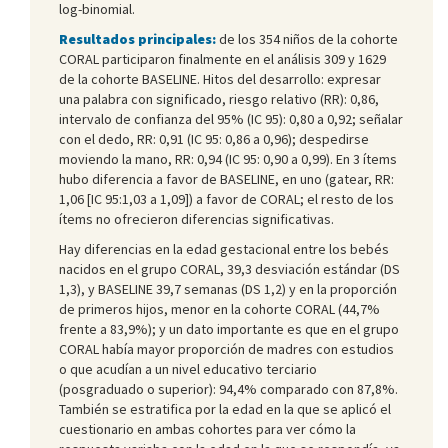
log-binomial.
Resultados principales:
de los 354 niños de la cohorte
CORAL participaron finalmente en el análisis 309 y 1629
de la cohorte BASELINE. Hitos del desarrollo: expresar
una palabra con significado, riesgo relativo (RR): 0,86,
intervalo de confianza del 95% (IC 95): 0,80 a 0,92; señalar
con el dedo, RR: 0,91 (IC 95: 0,86 a 0,96); despedirse
moviendo la mano, RR: 0,94 (IC 95: 0,90 a 0,99). En 3 ítems
hubo diferencia a favor de BASELINE, en uno (gatear, RR:
1,06 [IC 95:1,03 a 1,09]) a favor de CORAL; el resto de los
ítems no ofrecieron diferencias significativas.
Hay diferencias en la edad gestacional entre los bebés
nacidos en el grupo CORAL, 39,3 desviación estándar (DS
1,3), y BASELINE 39,7 semanas (DS 1,2) y en la proporción
de primeros hijos, menor en la cohorte CORAL (44,7%
frente a 83,9%); y un dato importante es que en el grupo
CORAL había mayor proporción de madres con estudios
o que acudían a un nivel educativo terciario
(posgraduado o superior): 94,4% comparado con 87,8%.
También se estratifica por la edad en la que se aplicó el
cuestionario en ambas cohortes para ver cómo la