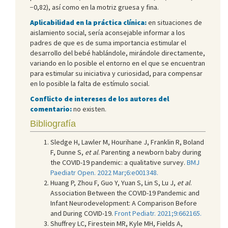
−0,82), así como en la motriz gruesa y fina.
Aplicabilidad en la práctica clínica:
en situaciones de
aislamiento social, sería aconsejable informar a los
padres de que es de suma importancia estimular el
desarrollo del bebé hablándole, mirándole directamente,
variando en lo posible el entorno en el que se encuentran
para estimular su iniciativa y curiosidad, para compensar
en lo posible la falta de estímulo social.
Conflicto de intereses de los autores del
comentario:
no existen.
Bibliografía
Sledge H, Lawler M, Hourihane J, Franklin R, Boland
F, Dunne S,
et al
. Parenting a newborn baby during
the COVID-19 pandemic: a qualitative survey.
BMJ
Paediatr Open. 2022 Mar;6:e001348.
Huang P, Zhou F, Guo Y, Yuan S, Lin S, Lu J,
et al
.
Association Between the COVID-19 Pandemic and
Infant Neurodevelopment: A Comparison Before
and During COVID-19.
Front Pediatr. 2021;9:662165.
Shuffrey LC, Firestein MR, Kyle MH, Fields A,