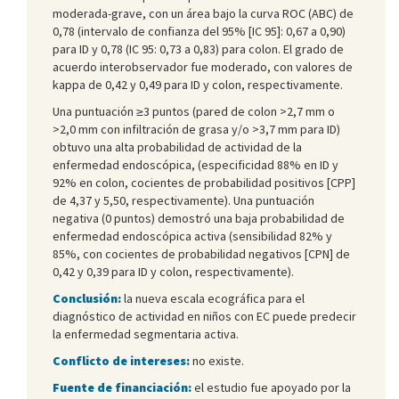
moderada-grave, con un área bajo la curva ROC (ABC) de
0,78 (intervalo de confianza del 95% [IC 95]: 0,67 a 0,90)
para ID y 0,78 (IC 95: 0,73 a 0,83) para colon. El grado de
acuerdo interobservador fue moderado, con valores de
kappa de 0,42 y 0,49 para ID y colon, respectivamente.
Una puntuación ≥3 puntos (pared de colon >2,7 mm o
>2,0 mm con infiltración de grasa y/o >3,7 mm para ID)
obtuvo una alta probabilidad de actividad de la
enfermedad endoscópica, (especificidad 88% en ID y
92% en colon, cocientes de probabilidad positivos [CPP]
de 4,37 y 5,50, respectivamente). Una puntuación
negativa (0 puntos) demostró una baja probabilidad de
enfermedad endoscópica activa (sensibilidad 82% y
85%, con cocientes de probabilidad negativos [CPN] de
0,42 y 0,39 para ID y colon, respectivamente).
Conclusión:
la nueva escala ecográfica para el
diagnóstico de actividad en niños con EC puede predecir
la enfermedad segmentaria activa.
Conflicto de intereses:
no existe.
Fuente de financiación:
el estudio fue apoyado por la