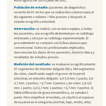
entre agosto de 2019 y junio de 2021.
Población de estudio:
pacientes de diagnóstico
reciente de EC en los que se realiza íleo-colonoscopia al
día siguiente o máximo 7 días previos o después al
estudio ecográfico intestinal.
Intervención:
se realizó, con un único equipo, a todos
los pacientes, una ecografía abdominal por un radiólogo
entrenado y otra por un radiólogo experimentado. El
procedimiento se comparó con la íleocolonoscopia
convencional. Todos los profesionales implicados
desconocían los datos de los pacientes, historia clínica y
resultados de estudios previos.
Medición del resultado:
se evaluaron ecográficamente
67 segmentos de intestino delgado (ID) y 364 segmentos
de colon, clasificando según el grosor de la pared
intestinal, en intestino delgado: 2,0-3,0 mm: 1 punto; 3,0-
3,7 mm: 2 puntos; >3,7 mm: 3 puntos y en colon: 1,6-2,0
mm: 1 punto; 2,0-2,7 mm: 2 puntos; >2,7 mm: 3 puntos. Si
había infiltración de grasa mesentérica, se sumaba 1
punto. Para simplificar el modelo, se clasificó el espesor
de la pared en 4 categorías (normal, bajo, medio, alto).