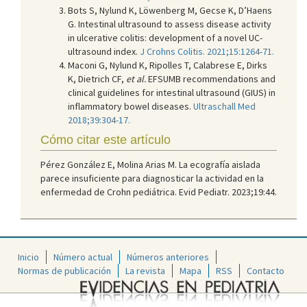
Bots S, Nylund K, Löwenberg M, Gecse K, D’Haens
G. Intestinal ultrasound to assess disease activity
in ulcerative colitis: development of a novel UC-
ultrasound index.
J Crohns Colitis. 2021;15:1264-71.
Maconi G, Nylund K, Ripolles T, Calabrese E, Dirks
K, Dietrich CF,
et al.
EFSUMB recommendations and
clinical guidelines for intestinal ultrasound (GIUS) in
inflammatory bowel diseases.
Ultraschall Med
2018;39:304-17.
Cómo citar este artículo
Pérez González E, Molina Arias M. La ecografía aislada
parece insuficiente para diagnosticar la actividad en la
enfermedad de Crohn pediátrica. Evid Pediatr. 2023;19:44.
Inicio
Número actual
Números anteriores
Normas de publicación
La revista
Mapa
RSS
Contacto