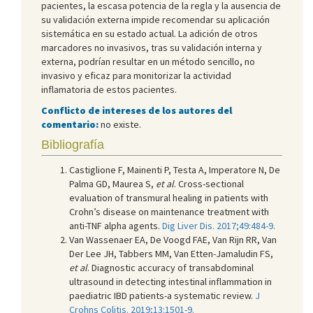
pacientes, la escasa potencia de la regla y la ausencia de
su validación externa impide recomendar su aplicación
sistemática en su estado actual. La adición de otros
marcadores no invasivos, tras su validación interna y
externa, podrían resultar en un método sencillo, no
invasivo y eficaz para monitorizar la actividad
inflamatoria de estos pacientes.
Conflicto de intereses de los autores del
comentario:
no existe.
Bibliografía
Castiglione F, Mainenti P, Testa A, Imperatore N, De
Palma GD, Maurea S,
et al
. Cross-sectional
evaluation of transmural healing in patients with
Crohn’s disease on maintenance treatment with
anti-TNF alpha agents.
Dig Liver Dis. 2017;49:484-9.
Van Wassenaer EA, De Voogd FAE, Van Rijn RR, Van
Der Lee JH, Tabbers MM, Van Etten-Jamaludin FS,
et al
. Diagnostic accuracy of transabdominal
ultrasound in detecting intestinal inflammation in
paediatric IBD patients-a systematic review.
J
Crohns Colitis. 2019;13:1501-9.