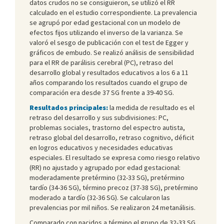
datos crudos no se consiguieron, se utilizó el RR
calculado en el estudio correspondiente. La prevalencia
se agrupó por edad gestacional con un modelo de
efectos fijos utilizando el inverso de la varianza. Se
valoró el sesgo de publicación con el test de Egger y
gráficos de embudo. Se realizó análisis de sensibilidad
para el RR de parálisis cerebral (PC), retraso del
desarrollo global y resultados educativos a los 6 a 11
años comparando los resultados cuando el grupo de
comparación era desde 37 SG frente a 39-40 SG.
Resultados principales:
la medida de resultado es el
retraso del desarrollo y sus subdivisiones: PC,
problemas sociales, trastorno del espectro autista,
retraso global del desarrollo, retraso cognitivo, déficit
en logros educativos y necesidades educativas
especiales. El resultado se expresa como riesgo relativo
(RR) no ajustado y agrupado por edad gestacional:
moderadamente pretérmino (32-33 SG), pretérmino
tardío (34-36 SG), término precoz (37-38 SG), pretérmino
moderado a tardío (32-36 SG). Se calcularon las
prevalencias por mil niños. Se realizaron 24 metanálisis.
Comparado con nacidos a término el grupo de 32-33 SG