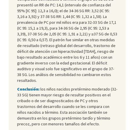
presentó un RR de PC: 14,1 (intervalo de confianza del
95% [IC 95]: 12,3 a 16,0); el de 34-36 SG RR: 3,52 (IC 95:
3,16 a 3,92) y 37-38 SG RR: 1,44 (IC 95: 1,32 a 1,58). La
prevalencia de PC por mil niños era para 32-33 SG de 17,1
(IC 95: 15,1 a 19,3), para 34-36 SG de 2,95 (IC 95: 2,53 a
3,39), 37-38 SG de 2,05 (IC 95: 1,91 a 2,21) y ≥37 SG de 0,53
(IC 95: 0,50 a 0,57). El patrón fue similar en otras medidas
de resultado (retraso global del desarrollo, trastorno de
déficit de atención con hiperactividad [TDAH], riesgo de
bajo resultado académico entre los 6 y 11 años) con un
gradiente inverso con la edad gestacional. El déficit
auditivo y visual solo fue significativo en el grupo de 37-
38 SG. Los análisis de sensibilidad no cambiaron estos
resultados.
Conclusión:
los niños nacidos pretérmino moderado (32-
33 SG) tienen mayor riesgo de resultar positivos en el
cribado o de ser diagnosticados de PC y otros
trastornos del desarrollo cuando se les compara con
niños nacidos a término. Esta asociación también se
demuestra en los grupos pretérmino tardío y término
precoz, pero con menores tamaños del efecto.