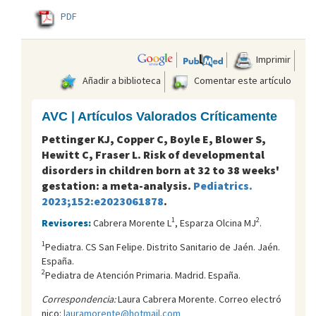
PDF
Imprimir
Añadir a biblioteca
Comentar este artículo
AVC | Artículos Valorados Críticamente
Pettinger KJ, Copper C, Boyle E, Blower S,
Hewitt C, Fraser L. Risk of developmental
disorders in children born at 32 to 38 weeks'
gestation: a meta-analysis.
Pediatrics.
2023;152:e2023061878
.
1
2
Revisores:
Cabrera Morente L
, Esparza Olcina MJ
.
1
Pediatra. CS San Felipe. Distrito Sanitario de Jaén. Jaén.
España.
2
Pediatra de Atención Primaria. Madrid. España.
Correspondencia:
Laura Cabrera Morente. Correo electró
nico:
lauramorente@hotmail.com