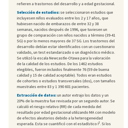
refieren a trastornos del desarrollo y a edad gestacional.
Selección de estudios:
se seleccionaron estudios que
incluyesen niños evaluados entre los 2 y 17 años, que
hubiesen nacido de embarazos de entre 32 y 38
semanas, nacidos después de 1996, que tuviesen un
grupo de comparación con niños nacidos a término (39-41
SG) o por lo menos mayores de 37 SG. Los trastornos del
desarrollo debían estar identificados con un cuestionario
validado, un test estandarizado o un diagnóstico médico.
Se utilizó la escala Newcastle-Otawa para la valoración
de la calidad de los estudios. De los 1462 estudios
elegibles, fueron incluidos finalmente 76 (59 de buena
calidad y 15 de calidad aceptable). Todos eran estudios
de cohortes o estudios transversales (dos), con tamaños
muestrales entre 83 y 1 390 601 pacientes.
Extracción de datos:
un autor extrajo los datos y un
20% de la muestra fue revisada por un segundo autor. Se
calculó el riesgo relativo (RR) de cada medida del
resultado por edad gestacional utilizando MA con modelo
de efectos aleatorios debido a la heterogeneidad
2
esperada. Esta se cuantificó con el estadístico I
. Si los