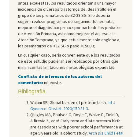
antes expuestas, los resultados orientan a una mayor
incidencia de diversos trastornos del desarrollo en el
grupo de los prematuros de 32-38 SG. Ello debería
sugerir realizar programas de seguimiento neonatal,
mejorar el diagnóstico precoz por parte de los pediatras
de Atención Primaria, así como mejorar el acceso a la
Atención Temprana, ya que actualmente solo engloba a
los prematuros de <32 SG o peso <1500 g.
En cualquier caso, sería conveniente que los resultados
de este estudio pudieran ser replicados por otros que
minimicen las limitaciones metodológicas expuestas.
Conflicto de intereses de los autores del
comentario:
no existe.
Bibliografía
Walani SR. Global burden of preterm birth.
Int J
Gynaecol Obstet. 2020;150:31-3.
Quigley MA, Poulsen G, Boyle E, Wolke D, Field D,
Alfirevic Z,
et al
. Early term and late preterm birth
are associates with poorer school performance at
age 5 years old: a cohort study.
Arch Dis Child Fetal