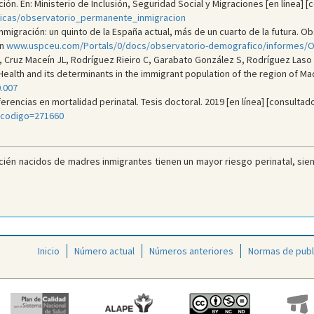
n. En: Ministerio de Inclusión, Seguridad Social y Migraciones [en línea] [
ticas/observatorio_permanente_inmigracion
nmigración: un quinto de la España actual, más de un cuarto de la futura. O
n
www.uspceu.com/Portals/0/docs/observatorio-demografico/informes/O
Cruz Maceín JL, Rodríguez Rieiro C, Garabato González S, Rodríguez Laso A
alth and its determinants in the immigrant population of the region of Madr
0.007
erencias en mortalidad perinatal. Tesis doctoral. 2019 [en línea] [consultad
is?codigo=271660
cién nacidos de madres inmigrantes tienen un mayor riesgo perinatal, sien
Inicio
Número actual
Números anteriores
Normas de publ