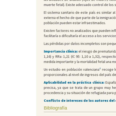
muerte fetal). Existe adecuado control de los s
El sistema sanitario de este país es similar
externa el hecho de que parte de la inmigraci
población pueden estar infraestimados.
Existen factores no analizados que pueden infl
facilitaría o dificultaría el acceso a los servicio
Las pérdidas por datos incompletos son pequ
Importancia clínica:
el riesgo de prematuridad
1,16) y RRa: 1,21 (IC 95: 1,10 a 1,32), resp
medida importante y la mortalidad fetal una me
4
Un estudio en población valenciana
recoge lo
proporcionales al nivel de ingresos del país 
Aplicabilidad en la práctica clínica:
España 
precisa, ya que se trata de un grupo muy he
procedencia y su situación de refugiada para p
Conflicto de intereses de los autores del
Bibliografía