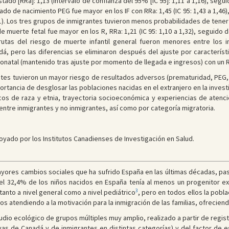
ado [RRa]: 1,13 (intervalo de confianza del 95% [IC 95]: 1,11 a 1,16), seguido
stado de nacimiento PEG fue mayor en los IF con RRa: 1,45 (IC 95: 1,43 a 1,46),
1,21). Los tres grupos de inmigrantes tuvieron menos probabilidades de ten
de muerte fetal fue mayor en los R, RRa: 1,21 (IC 95: 1,10 a 1,32), seguido de 
brutas del riesgo de muerte infantil general fueron menores entre los in
, pero las diferencias se eliminaron después del ajuste por característi
tal (mantenido tras ajuste por momento de llegada e ingresos) con un RRa: 
es tuvieron un mayor riesgo de resultados adversos (prematuridad, PEG, 
ortancia de desglosar las poblaciones nacidas en el extranjero en la invest
os de raza y etnia, trayectoria socioeconómica y experiencias de atenc
al entre inmigrantes y no inmigrantes, así como por categoría migratoria.
yado por los Institutos Canadienses de Investigación en Salud.
ayores cambios sociales que ha sufrido España en las últimas décadas, pa
el 32,4% de los niños nacidos en España tenía al menos un progenitor ex
3
 tanto a nivel general como a nivel pediátrico
, pero en todos ellos la pobl
s atendiendo a la motivación para la inmigración de las familias, ofreciend
udio ecológico de grupos múltiples muy amplio, realizado a partir de registr
ivas de Canadá y de inmigrantes en distintas categorías) y del factor de 