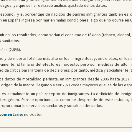
esgos, ya que se ha realizado análisis ajustado de los datos.
 al español, y el porcentaje de nacidos de padres inmigrantes también e
ón en España ingresa por mar en malas condiciones, algo que no ocurre en C
uir en los resultados, como serían el consumo de tóxicos (tabaco, alcohol, 
s sanitarios.
eñas (2,9%).
 y de muerte fetal fue más alto en los inmigrantes; y, entre ellos, en los i
ectivamente. El tamaño del efecto es modesto, pero son medidas de alto i
dida crítica para la toma de decisiones; por tanto, médica y socialmente, t
s datos de mortalidad perinatal en inmigrantes desde 2006 hasta 2017,
de origen de la madre, llegando a ser 2,63 veces mayores que las de las e
es actualmente un país receptor de inmigrantes. La definición de inmig
terogéneo. Parece oportuno, tal como se desprende de este estudio, ten
roporcionar los servicios sanitarios y sociales adecuados.
 comentario:
no existen.