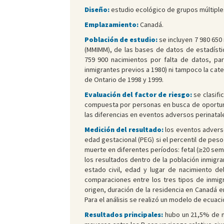
Diseño:
estudio ecológico de grupos múltiples
Emplazamiento:
Canadá.
Población de estudio:
se incluyen 7 980 650
(MMIMM), de las bases de datos de estadístic
759 900 nacimientos por falta de datos, pa
inmigrantes previos a 1980) ni tampoco la categ
de Ontario de 1998 y 1999.
Evaluación del factor de riesgo:
se clasifi
compuesta por personas en busca de oportunida
las diferencias en eventos adversos perinatale
Medición del resultado:
los eventos adverso
edad gestacional (PEG) si el percentil de peso
muerte en diferentes períodos: fetal (≥20 sema
los resultados dentro de la población inmigra
estado civil, edad y lugar de nacimiento de
comparaciones entre los tres tipos de inmigr
origen, duración de la residencia en Canadá en
Para el análisis se realizó un modelo de ecuac
Resultados principales:
hubo un 21,5% de n