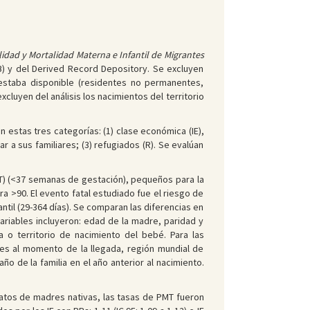
lidad y Mortalidad Materna e Infantil de Migrantes
B) y del Derived Record Depository. Se excluyen
 estaba disponible (residentes no permanentes,
cluyen del análisis los nacimientos del territorio
n estas tres categorías: (1) clase económica (IE),
 a sus familiares; (3) refugiados (R). Se evalúan
T) (<37 semanas de gestación), pequeños para la
ra >90. El evento fatal estudiado fue el riesgo de
til (29-364 días). Se comparan las diferencias en
variables incluyeron: edad de la madre, paridad y
 o territorio de nacimiento del bebé. Para las
les al momento de la llegada, región mundial de
o de la familia en el año anterior al nacimiento.
tos de madres nativas, las tasas de PMT fueron