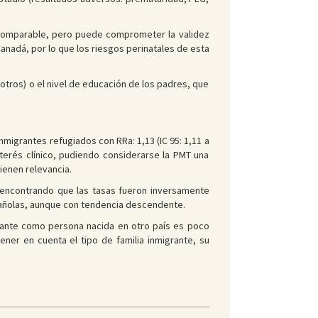
s comparable, pero puede comprometer la validez
anadá, por lo que los riesgos perinatales de esta
otros) o el nivel de educación de los padres, que
nmigrantes refugiados con RRa: 1,13 (IC 95: 1,11 a
nterés clínico, pudiendo considerarse la PMT una
ienen relevancia.
 encontrando que las tasas fueron inversamente
spañolas, aunque con tendencia descendente.
rante como persona nacida en otro país es poco
er en cuenta el tipo de familia inmigrante, su