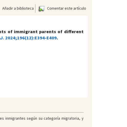
Añadir a biblioteca
Comentar este artículo
nts of immigrant parents of different
J. 2024;196(12):E394-E409
.
es inmigrantes según su categoría migratoria, y