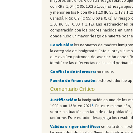
mayores entre los R con un riesgo relativo ajust
con RRa: 1,04 (IC 95: 1,02 a 1,05). El riesgo aju
y menor en los R con RRa 1,19 (IC 95: 1,17 a 
Canadá, RRa: 0,7 (IC 95: 0,69 a 0,71). El riesgo 
1,05 (IC 95: 0,99 a 1,12). Las estimaciones 
comparación con los padres nacidos en Canadá
donde hubo un mayor riesgo de muerte posneona
Conclusión:
los neonatos de madres inmigrant
la categoría de inmigrante. Esto subraya la imp
que evalúen patrones de asociación específic
identificar las diferencias en la salud perinat
Conflicto de intereses:
no existe.
Fuente de financiación:
este estudio fue apo
Comentario Crítico
Justificación:
la inmigración es uno de los m
1
1998 a un 15% en 2021
. En este mismo año, 
sobre la situación sanitaria de esta población,
uniforme. Este estudio desagrega los resultado
Validez o rigor científico:
se trata de un est
las unidades de análisis (hijos de madres nat