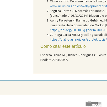
Observatorio Permanente de la Inmigració
www.inclusion.gob.es/web/opi/estadis
Leguina Herrán J, Macarrón Larumbe A. I
[consultado el 05/11/2024]. Disponible e
Aerny Perreten N, Ramasco Gutiérrez M, 
inmigrante de la Comunidad de Madrid [He
https://doi.org/10.1016/j.gaceta.2009.1
Zurriaga Carda MR. Migración y salud: dif
https://dialnet.unirioja.es/servlet/tes
Cómo citar este artículo
Esparza Olcina MJ, Blanco Rodríguez C. Los re
Pediatr. 2024;20:46.