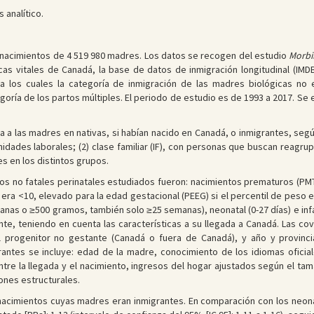
 analítico.
 nacimientos de 4 519 980 madres. Los datos se recogen del estudio
Morbi
as vitales de Canadá, la base de datos de inmigración longitudinal (IMD
ra los cuales la categoría de inmigración de las madres biológicas no
oría de los partos múltiples. El periodo de estudio es de 1993 a 2017. Se ex
ca a las madres en nativas, si habían nacido en Canadá, o inmigrantes, segú
des laborales; (2) clase familiar (IF), con personas que buscan reagrupar
s en los distintos grupos.
s no fatales perinatales estudiados fueron: nacimientos prematuros (PM
 era <10, elevado para la edad gestacional (PEEG) si el percentil de peso e
nas o ≥500 gramos, también solo ≥25 semanas), neonatal (0-27 días) e infan
nte, teniendo en cuenta las características a su llegada a Canadá. Las co
l progenitor no gestante (Canadá o fuera de Canadá), y año y provincia
antes se incluye: edad de la madre, conocimiento de los idiomas oficia
tre la llegada y el nacimiento, ingresos del hogar ajustados según el tamañ
iones estructurales.
acimientos cuyas madres eran inmigrantes. En comparación con los neona