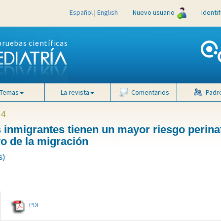
Español
|
English
Nuevo usuario
Identi
pruebas científicas
Temas
La revista
Comentarios
Padr
 4
inmigrantes tienen un mayor riesgo perinat
vo de la migración
s)
.
PDF