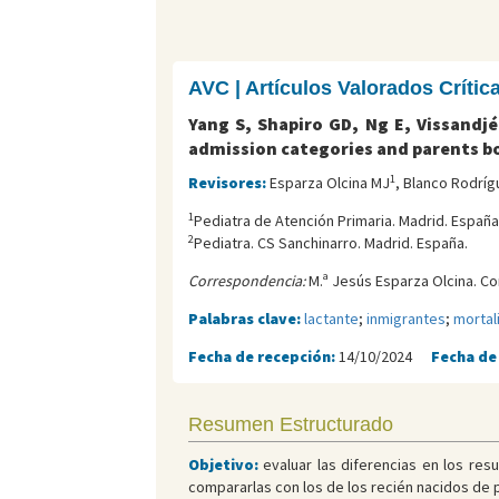
AVC | Artículos Valorados Críti
Yang S, Shapiro GD, Ng E, Vissandj
admission categories and parents bo
1
Revisores:
Esparza Olcina MJ
, Blanco Rodríg
1
Pediatra de Atención Primaria. Madrid. España
2
Pediatra. CS Sanchinarro. Madrid. España.
Correspondencia:
M.ª Jesús Esparza Olcina. Co
Palabras clave:
lactante
;
inmigrantes
;
mortali
Fecha de recepción:
14/10/2024
Fecha de
Resumen Estructurado
Objetivo:
evaluar las diferencias en los res
compararlas con los de los recién nacidos de