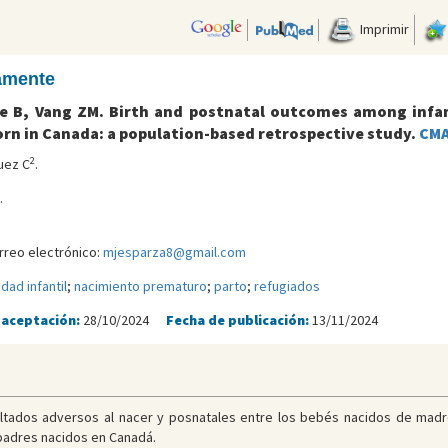
Imprimir
camente
ée B, Vang ZM. Birth and postnatal outcomes among infa
rn in Canada: a population-based retrospective study.
CMA
2
uez C
.
.
rreo electrónico:
mjesparza8@gmail.com
dad infantil
;
nacimiento prematuro
;
parto
;
refugiados
 aceptación:
28/10/2024
Fecha de publicación:
13/11/2024
ultados adversos al nacer y posnatales entre los bebés nacidos de madr
 padres nacidos en Canadá.