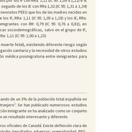
s por los IF con RRa: 1,11 (IC 95: 1,09 a 1,12) e IE
 seguido de los IE con RRa 1,32 (IC 95: 1,31 a 1,34)
er neonatos PEEG que los de las madres nacidas en
los IF, RRa: 1,11 (IC 95: 1,05 a 1,18) y los IE, RRa:
migrantes con RR: 0,79 (IC 95: 0,76 a 0,82), en
cas sociodemográficas, salvo en el grupo de IF,
1,11 (IC 95: 1,00 a 1,23).
muerte fetal), existiendo diferente riesgo según
igación sanitaria y la necesidad de otros estudios
ión médica posmigratoria entre inmigrantes para
sando de un 3% de la población total española en
2
tranjero
. Se han publicado numerosos estudios
ación inmigrante se ha analizado como un conjunto
o un resultado interesante y diferente.
os oficiales de Canadá. Existe definición clara de
estudio (resultados adversos: prematuridad, PEG,