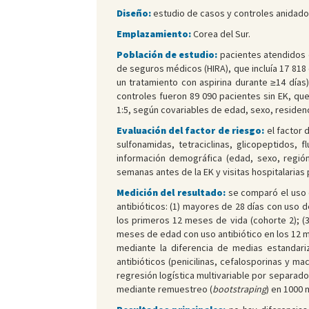
Diseño:
estudio de casos y controles anidado 
Emplazamiento:
Corea del Sur.
Población de estudio:
pacientes atendidos e
de seguros médicos (HIRA), que incluía 17͏͏ 8
un tratamiento con aspirina durante ≥14 días)
controles fueron 89 090 pacientes sin EK, qu
1:5, según covariables de edad, sexo, residenc
Evaluación del factor de riesgo:
el factor 
sulfonamidas, tetraciclinas, glicopeptidos, 
información demográfica (edad, sexo, regi
semanas antes de la EK y visitas hospitalarias 
Medición del resultado:
se comparó el uso d
antibióticos: (1) mayores de 28 días con uso 
los primeros 12 meses de vida (cohorte 2); (
meses de edad con uso antibiótico en los 12 me
mediante la diferencia de medias estandari
antibióticos (penicilinas, cefalosporinas y ma
regresión logística multivariable por separad
mediante remuestreo (
bootstraping
) en 1000 