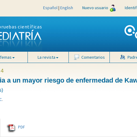
Español
|
English
Nuevo usuario
Identi
pruebas científicas
Temas
La revista
Comentarios
Padr
 4
ocia a un mayor riesgo de enfermedad de Ka
s)
C
.
PDF