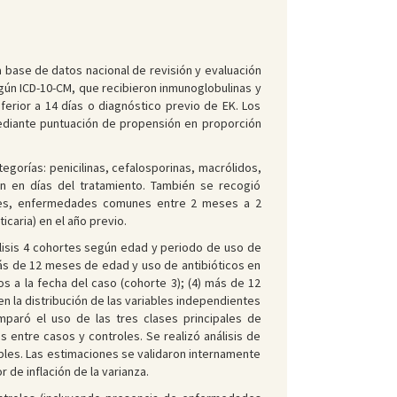
a base de datos nacional de revisión y evaluación
egún ICD-10-CM, que recibieron inmunoglobulinas y
ferior a 14 días o diagnóstico previo de EK. Los
 mediante puntuación de propensión en proporción
egorías: penicilinas, cefalosporinas, macrólidos,
ión en días del tratamiento. También se recogió
raves, enfermedades comunes entre 2 meses a 2
icaria) en el año previo.
álisis 4 cohortes según edad y periodo de uso de
 más de 12 meses de edad y uso de antibióticos en
 a la fecha del caso (cohorte 3); (4) más de 12
en la distribución de las variables independientes
paró el uso de las tres clases principales de
s entre casos y controles. Se realizó análisis de
bles. Las estimaciones se validaron internamente
 de inflación de la varianza.