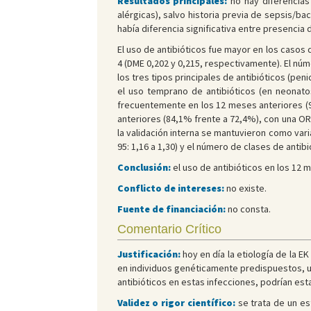
Resultados principales:
no hay diferencias
alérgicas), salvo historia previa de sepsis/ba
había diferencia significativa entre presencia de
El uso de antibióticos fue mayor en los casos d
4 (DME 0,202 y 0,215, respectivamente). El núm
los tres tipos principales de antibióticos (pen
el uso temprano de antibióticos (en neonatos
frecuentemente en los 12 meses anteriores (
anteriores (84,1% frente a 72,4%), con una OR 
la validación interna se mantuvieron como varia
95: 1,16 a 1,30) y el número de clases de antibi
Conclusión:
el uso de antibióticos en los 12 m
Conflicto de intereses:
no existe.
Fuente de financiación:
no consta.
Comentario Crítico
Justificación:
hoy en día la etiología de la 
en individuos genéticamente predispuestos, u
antibióticos en estas infecciones, podrían est
Validez o rigor científico:
se trata de un est