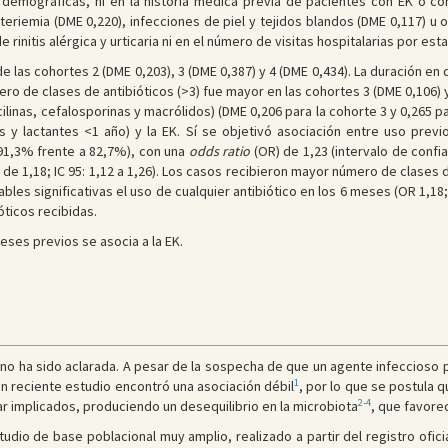
 demográficas, ni en la historia médica previa de pacientes con EK o c
cteriemia (DME 0,220), infecciones de piel y tejidos blandos (DME 0,117) u 
 rinitis alérgica y urticaria ni en el número de visitas hospitalarias por esta
e las cohortes 2 (DME 0,203), 3 (DME 0,387) y 4 (DME 0,434). La duración en 
ero de clases de antibióticos (>3) fue mayor en las cohortes 3 (DME 0,106) 
icilinas, cefalosporinas y macrólidos) (DME 0,206 para la cohorte 3 y 0,265 
 y lactantes <1 año) y la EK. Sí se objetivó asociación entre uso previ
91,3% frente a 82,7%), con una
odds ratio
(OR) de 1,23 (intervalo de confia
de 1,18; IC 95: 1,12 a 1,26). Los casos recibieron mayor número de clases d
bles significativas el uso de cualquier antibiótico en los 6 meses (OR 1,18;
óticos recibidas.
eses previos se asocia a la EK.
EK no ha sido aclarada. A pesar de la sospecha de que un agente infeccios
1
n reciente estudio encontró una asociación débil
, por lo que se postula q
2-4
ar implicados, produciendo un desequilibrio en la microbiota
, que favorec
udio de base poblacional muy amplio, realizado a partir del registro ofici