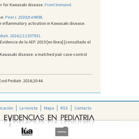
tor for Kawasaki disease.
Front Immunol.
se.
PeerJ. 2020;8:e9698
.
e inflammatory activation in Kawasaki disease.
diatr. 2024;12:1307931
.
idencia de la AEP. 2019 [en línea] [consultado el
f Kawasaki disease: a matched pair case-control
id Pediatr. 2024;20:44.
icación
La revista
Mapa
RSS
Contacto