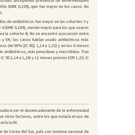
ontroles (incluyendo presencia de enfermedades
otitis (DME 0,109), que fue mayor en los casos. No
s.
días de antibióticos fue mayor en las cohortes 3 y
y 4 (DME 0,189), siendo mayor para los que usaron
para la cohorte 4). No se encontró asociación entre
o y EK; los casos habían usado antibióticos más
nza del 95% [IC 95]: 1,14 a 1,32) y en los 6 meses
e antibióticos, más penicilinas y macrólidos. Tras
 IC 95:1,14 a 1,24) y 12 meses previos (OR 1,23; IC
o pudiera ser el desencadenante de la enfermedad
ue otros factores, entre los que estaría el uso de
ería la EK.
al de Corea del Sur, país con sistema nacional de