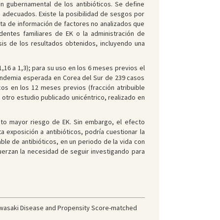
ón gubernamental de los antibióticos. Se define
on adecuados. Existe la posibilidad de sesgos por
alta de información de factores no analizados que
edentes familiares de EK o la administración de
isis de los resultados obtenidos, incluyendo una
,16 a 1,3); para su uso en los 6 meses previos el
epandemia esperada en Corea del Sur de 239 casos
os en los 12 meses previos (fracción atribuible
n otro estudio publicado unicéntrico, realizado en
reto mayor riesgo de EK. Sin embargo, el efecto
a exposición a antibióticos, podría cuestionar la
ble de antibióticos, en un periodo de la vida con
fuerzan la necesidad de seguir investigando para
Kawasaki Disease and Propensity Score-matched