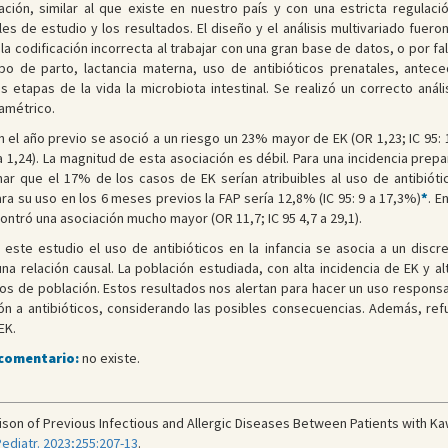
ción, similar al que existe en nuestro país y con una estricta regulaci
es de estudio y los resultados. El diseño y el análisis multivariado fuer
la codificación incorrecta al trabajar con una gran base de datos, o por f
ipo de parto, lactancia materna, uso de antibióticos prenatales, antec
 etapas de la vida la microbiota intestinal. Se realizó un correcto anál
amétrico.
n el año previo se asoció a un riesgo un 23% mayor de EK (OR 1,23; IC 95: 1
a 1,24). La magnitud de esta asociación es débil. Para una incidencia pr
r que el 17% de los casos de EK serían atribuibles al uso de antibiótic
ara su uso en los 6 meses previos la FAP sería 12,8% (IC 95: 9 a 17,3%)
*
. E
tró una asociación mucho mayor (OR 11,7; IC 95 4,7 a 29,1).
este estudio el uso de antibióticos en la infancia se asocia a un disc
a relación causal. La población estudiada, con alta incidencia de EK y alt
upos de población. Estos resultados nos alertan para hacer un uso responsa
ción a antibióticos, considerando las posibles consecuencias. Además, re
EK.
 comentario:
no existe.
rison of Previous Infectious and Allergic Diseases Between Patients with 
Pediatr. 2023;255:207-13
.