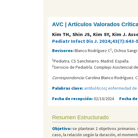
AVC | Artículos Valorados Críti
Kim TH, Shin JS, Kim SY, Kim J. Ass
Pediatr Infect Dis J. 2024;43(7):643-
1
Revisores:
Blanco Rodríguez C
, Ochoa Sangr
1
Pediatra. CS Sanchinarro. Madrid. España.
2
Servicio de Pediatría. Complejo Asistencial 
Correspondencia:
Carolina Blanco Rodríguez. C
Palabras clave:
antibióticos
;
enfermedad de 
Fecha de recepción:
02/10/2024
Fecha de
Resumen Estructurado
Objetivo:
se plantean 2 objetivos primarios. 
caso, la relación según la duración, el momento