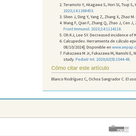
Teramoto Y, Akagawa S, Hori SI, Tsuji S,
2023;14:1268453
.
Shen J, Ding Y, Yang Z, Zhang X, Zhao M.
Wang F, Qian F, Zhang Q, Zhao J, Cen J,
Front Immunol. 2023;14:1124118
.
Oh KJ, Lee SY. Decreased incidence of 
Calcupedev. Herramienta de cálculo epide
08/10/2024]. Disponible en
www.aepap.or
Fukazawa M Jr, Fukazawa M, Nanishi E, N
study.
Pediatr Int. 2020;62(9):1044-48
.
Cómo citar este artículo
Blanco Rodríguez C, Ochoa Sangrador C. El uso