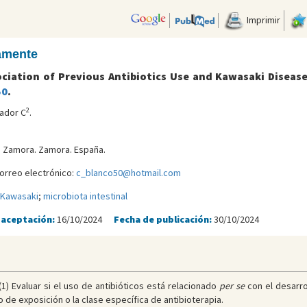
Imprimir
camente
ociation of Previous Antibiotics Use and Kawasaki Diseas
50
.
2
ador C
.
de Zamora. Zamora. España.
orreo electrónico:
c_blanco50@hotmail.com
Kawasaki
;
microbiota intestinal
 aceptación:
16/10/2024
Fecha de publicación:
30/10/2024
(1) Evaluar si el uso de antibióticos está relacionado
per se
con el desarro
 de exposición o la clase específica de antibioterapia.