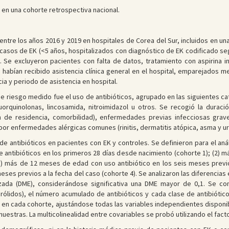
en una cohorte retrospectiva nacional.
ntre los años 2016 y 2019 en hospitales de Corea del Sur, incluidos en un
18 casos de EK (<5 años, hospitalizados con diagnóstico de EK codificado s
. Se excluyeron pacientes con falta de datos, tratamiento con aspirina in
e habían recibido asistencia clínica general en el hospital, emparejados
ia y periodo de asistencia en hospital.
de riesgo medido fue el uso de antibióticos, agrupado en las siguientes cat
fluorquinolonas, lincosamida, nitroimidazol u otros. Se recogió la durac
ón de residencia, comorbilidad), enfermedades previas infecciosas g
por enfermedades alérgicas comunes (rinitis, dermatitis atópica, asma y urt
e antibióticos en pacientes con EK y controles. Se definieron para el an
de antibióticos en los primeros 28 días desde nacimiento (cohorte 1); (2)
3) más de 12 meses de edad con uso antibiótico en los seis meses previos
ses previos a la fecha del caso (cohorte 4). Se analizaron las diferencias 
zada (DME), considerándose significativa una DME mayor de 0,1. Se com
crólidos), el número acumulado de antibióticos y cada clase de antibiótico
o en cada cohorte, ajustándose todas las variables independientes disponi
muestras. La multicolinealidad entre covariables se probó utilizando el factor