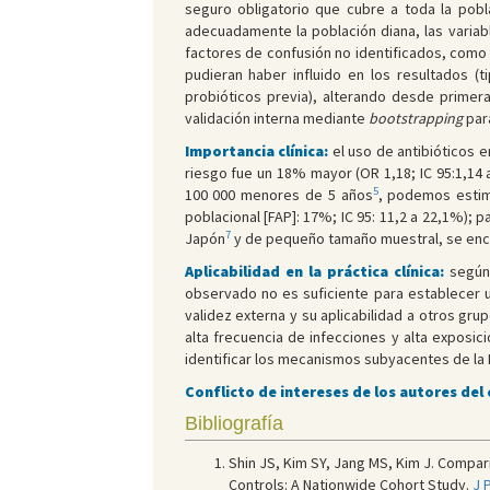
seguro obligatorio que cubre a toda la pobla
adecuadamente la población diana, las variabl
factores de confusión no identificados, como 
pudieran haber influido en los resultados (t
probióticos previa), alterando desde primeras
validación interna mediante
bootstrapping
par
Importancia clínica:
el uso de antibióticos e
riesgo fue un 18% mayor (OR 1,18; IC 95:1,14 
5
100 000 menores de 5 años
, podemos estima
poblacional [FAP]: 17%; IC 95: 11,2 a 22,1%); p
7
Japón
y de pequeño tamaño muestral, se encon
Aplicabilidad en la práctica clínica:
según 
observado no es suficiente para establecer un
validez externa y su aplicabilidad a otros gr
alta frecuencia de infecciones y alta exposi
identificar los mecanismos subyacentes de la 
Conflicto de intereses de los autores del
Bibliografía
Shin JS, Kim SY, Jang MS, Kim J. Compa
Controls: A Nationwide Cohort Study.
J 