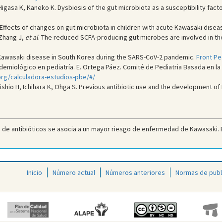
 Higasa K, Kaneko K. Dysbiosis of the gut microbiota as a susceptibility fac
 Effects of changes on gut microbiota in children with acute Kawasaki disea
 Zhang J,
et al
. The reduced SCFA-producing gut microbes are involved in th
Kawasaki disease in South Korea during the SARS-CoV-2 pandemic.
Front Pe
miológico en pediatría. E. Ortega Páez. Comité de Pediatria Basada en la Ev
g/calculadora-estudios-pbe/#/
ishio H, Ichihara K, Ohga S. Previous antibiotic use and the development o
 de antibióticos se asocia a un mayor riesgo de enfermedad de Kawasaki. Ev
Inicio
Número actual
Números anteriores
Normas de publ