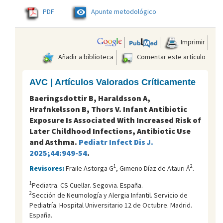
PDF
Apunte metodológico
Imprimir
Añadir a biblioteca
Comentar este artículo
AVC | Artículos Valorados Críticamente
Baeringsdottir B, Haraldsson A,
Hrafnkelsson B, Thors V. Infant Antibiotic
Exposure Is Associated With Increased Risk of
Later Childhood Infections, Antibiotic Use
and Asthma.
Pediatr Infect Dis J.
2025;44:949-54
.
1
2
Revisores:
Fraile Astorga G
, Gimeno Díaz de Atauri Á
.
1
Pediatra. CS Cuellar. Segovia. España.
2
Sección de Neumología y Alergia Infantil. Servicio de
Pediatría. Hospital Universitario 12 de Octubre. Madrid.
España.