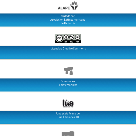
Avalado por:
Asociación Latinoamericana
de Pediatría
Licencias Creative Commons
Estamos en:
Epistemonikos
Una plataforma de:
Lúa Ediciones 3.0