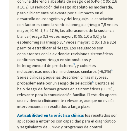
con una diferencia absoluta de riesgo del 6,4% (IC 95: 2,6
a 10,2). La reducción del riesgo absoluto es moderada,
pero clínicamente relevante por su impacto en el
desarrollo neurocognitivo y del lenguaje. La asociación
con factores como la ventriculomegalia (riesgo 7,5 veces
mayor; IC 95: 1,8 a 27,9), las alteraciones de la sustancia
blanca (riesgo 3,2 veces mayor; IC 95: 1,0 a 9,0) y la
esplenomegalia (riesgo 3,7 veces mayor; IC 95: 1,6 a 8,5)
permite estratificar el riesgo. Los resultados son
consistentes con la evidencia: revisiones sistemáticas
confirman mayor riesgo en sintomáticos y
3
heterogeneidad de predictores
, y cohortes
4
multicéntricas muestran incidencias similares (~6,3%)
.
Series clínicas pequeñas describen cifras mayores,
5
probablemente por un sesgo de selección
. Destaca el
bajo riesgo de formas graves en asintomáticos (0,3%),
relevante para la comunicación familiar. El estudio aporta
una evidencia clínicamente relevante, aunque no evalúa
intervenciones ni resultados a largo plazo.
Aplicabilidad en la práctica clínica:
los resultados son
aplicables a entornos con capacidad para el diagnóstico
y seguimiento del CMV-c y programas de control