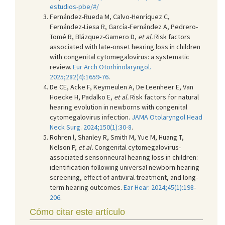
estudios-pbe/#/
Fernández-Rueda M, Calvo-Henríquez C,
Fernández-Liesa R, García-Fernández A, Pedrero-
Tomé R, Blázquez-Gamero D,
et al.
Risk factors
associated with late-onset hearing loss in children
with congenital cytomegalovirus: a systematic
review.
Eur Arch Otorhinolaryngol.
2025;282(4):1659-76
.
De CE, Acke F, Keymeulen A, De Leenheer E, Van
Hoecke H, Padalko E,
et al.
Risk factors for natural
hearing evolution in newborns with congenital
cytomegalovirus infection.
JAMA Otolaryngol Head
Neck Surg. 2024;150(1):30-8
.
Rohren l, Shanley R, Smith M, Yue M, Huang T,
Nelson P,
et al.
Congenital cytomegalovirus-
associated sensorineural hearing loss in children:
identification following universal newborn hearing
screening, effect of antiviral treatment, and long-
term hearing outcomes.
Ear Hear. 2024;45(1):198-
206
.
Cómo citar este artículo