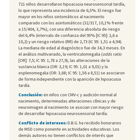
721 niños desarrollaron hipoacusia neurosensorial tardía,
lo que representa una incidencia de 6,5%. El riesgo fue
mayor en los niños sintomáticos al nacimiento
comparado con los asintomáticos (32/317, 10,1% frente
a 15/404, 3,7%), con una diferencia absoluta de riesgo
del 6,4% (intervalo de confianza del 95% [IC 95]: 2,6 a
10,2) y un riesgo relativo (RR) de 2,73 (IC 95: 1,51 a 4,94).
La mediana de edad al diagnóstico fue de 34,3 meses. En
el análisis multivariado, la ventriculomegalia (
odds ratio
[OR]: 7,5; IC 95: 1,78 a 27,9), las alteraciones de la
sustancia blanca (OR: 3,19; IC 95: 1,01 a 9,01) y la
esplenomegalia (OR: 3,68; IC 95: 1,56 a 8,51) se asociaron
de forma independiente con la aparición de hipoacusia
tardía.
Conclusión:
en niños con CMV-c y audición normal al
nacimiento, determinadas alteraciones clínicas y de
neuroimagen al nacimiento se asocian con mayor riesgo
de desarrollar hipoacusia neurosensorial tardía.
Conflicto de intereses:
D.B.G. ha recibido honorarios
de MSD como ponente en actividades educativas. Los
demás autores no tienen conflictos de interés que