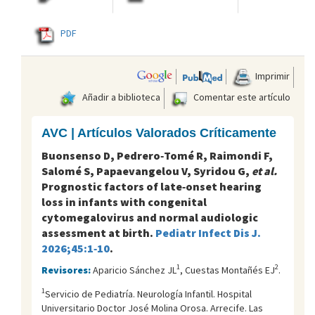
PDF
Imprimir
Añadir a biblioteca
Comentar este artículo
AVC | Artículos Valorados Críticamente
Buonsenso D, Pedrero‑Tomé R, Raimondi F,
Salomé S, Papaevangelou V, Syridou G,
et al.
Prognostic factors of late‑onset hearing
loss in infants with congenital
cytomegalovirus and normal audiologic
assessment at birth.
Pediatr Infect Dis J.
2026;45:1‑10
.
1
2
Revisores:
Aparicio Sánchez JL
, Cuestas Montañés EJ
.
1
Servicio de Pediatría. Neurología Infantil. Hospital
Universitario Doctor José Molina Orosa. Arrecife. Las