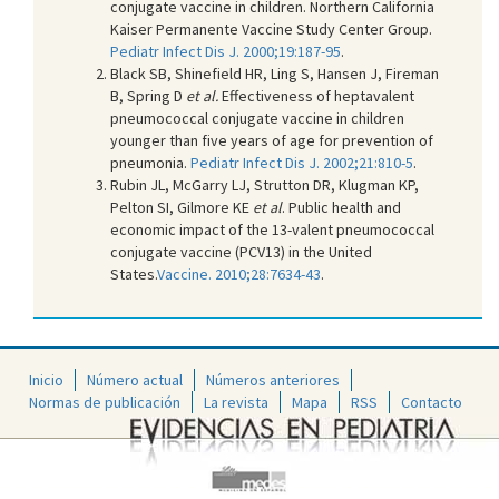
conjugate vaccine in children. Northern California
Kaiser Permanente Vaccine Study Center Group.
Pediatr Infect Dis J. 2000;19:187-95
.
Black SB, Shinefield HR, Ling S, Hansen J, Fireman
B, Spring D
et al.
Effectiveness of heptavalent
pneumococcal conjugate vaccine in children
younger than five years of age for prevention of
pneumonia.
Pediatr Infect Dis J. 2002;21:810-5
.
Rubin JL, McGarry LJ, Strutton DR, Klugman KP,
Pelton SI, Gilmore KE
et al
. Public health and
economic impact of the 13-valent pneumococcal
conjugate vaccine (PCV13) in the United
States.
Vaccine. 2010;28:7634-43
.
Inicio
Número actual
Números anteriores
Normas de publicación
La revista
Mapa
RSS
Contacto