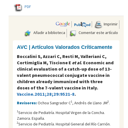
PDF
Imprimir
Añadir a biblioteca
Comentar este artículo
AVC | Artículos Valorados Críticamente
Boccalini S, Azzari C, Resti M, Valleriani C,
Cortimiglia M, Tiscione E
et al
. Economic and
clinical evaluation of a catch-up dose of 13-
valent pneumococcal conjugate vaccine in
children already immunized with three
doses of the 7-valent vaccine in Italy.
Vaccine.2011;28;29:9521-8
.
1
2
Revisores:
Ochoa Sangrador C
, Andrés de Llano JM
.
1
Servicio de Pediatría. Hospital Virgen de la Concha.
Zamora. España.
2
Servicio de Pediatría. Hospital General del Río Carrión.