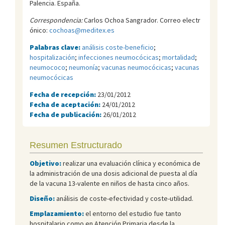
Palencia. España.
Correspondencia:
Carlos Ochoa Sangrador. Correo electr
ónico:
cochoas@meditex.es
Palabras clave:
análisis coste-beneficio
;
hospitalización
;
infecciones neumocócicas
;
mortalidad
;
neumococo
;
neumonía
;
vacunas neumocócicas
;
vacunas
neumocócicas
Fecha de recepción:
23/01/2012
Fecha de aceptación:
24/01/2012
Fecha de publicación:
26/01/2012
Resumen Estructurado
Objetivo:
realizar una evaluación clínica y económica de
la administración de una dosis adicional de puesta al día
de la vacuna 13-valente en niños de hasta cinco años.
Diseño:
análisis de coste-efectividad y coste-utilidad.
Emplazamiento:
el entorno del estudio fue tanto
hospitalario como en Atención Primaria desde la