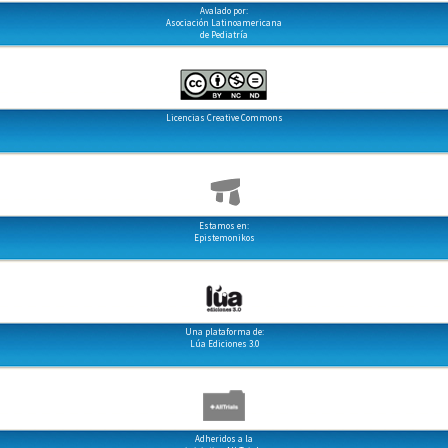
Avalado por:
Asociación Latinoamericana
de Pediatría
Licencias Creative Commons
Estamos en:
Epistemonikos
Una plataforma de:
Lúa Ediciones 3.0
Adheridos a la