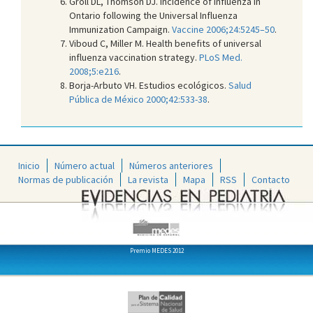
Groll DL, Thomson DJ. Incidence of influenza in
Ontario following the Universal Influenza
Immunization Campaign.
Vaccine 2006;24:5245–50
.
Viboud C, Miller M. Health benefits of universal
influenza vaccination strategy.
PLoS Med.
2008;5:e216
.
Borja-Arbuto VH. Estudios ecológicos.
Salud
Pública de México 2000;42:533-38
.
Inicio
Número actual
Números anteriores
Normas de publicación
La revista
Mapa
RSS
Contacto
Premio MEDES 2012