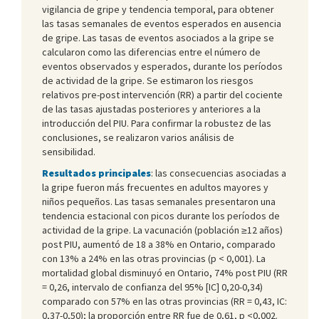
vigilancia de gripe y tendencia temporal, para obtener
las tasas semanales de eventos esperados en ausencia
de gripe. Las tasas de eventos asociados a la gripe se
calcularon como las diferencias entre el número de
eventos observados y esperados, durante los períodos
de actividad de la gripe. Se estimaron los riesgos
relativos pre-post intervención (RR) a partir del cociente
de las tasas ajustadas posteriores y anteriores a la
introducción del PIU. Para confirmar la robustez de las
conclusiones, se realizaron varios análisis de
sensibilidad.
Resultados principales
: las consecuencias asociadas a
la gripe fueron más frecuentes en adultos mayores y
niños pequeños. Las tasas semanales presentaron una
tendencia estacional con picos durante los períodos de
actividad de la gripe. La vacunación (población ≥12 años)
post PIU, aumentó de 18 a 38% en Ontario, comparado
con 13% a 24% en las otras provincias (p < 0,001). La
mortalidad global disminuyó en Ontario, 74% post PIU (RR
= 0,26, intervalo de confianza del 95% [IC] 0,20-0,34)
comparado con 57% en las otras provincias (RR = 0,43, IC:
0,37-0,50); la proporción entre RR fue de 0,61, p <0,002.