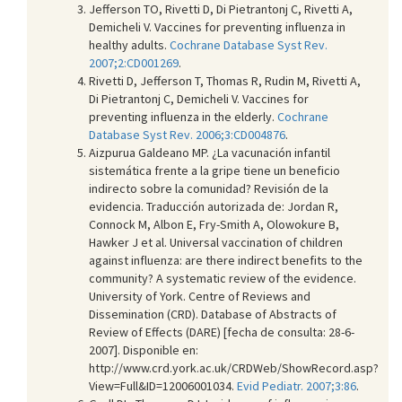
Jefferson TO, Rivetti D, Di Pietrantonj C, Rivetti A,
Demicheli V. Vaccines for preventing influenza in
healthy adults.
Cochrane Database Syst Rev.
2007;2:CD001269
.
Rivetti D, Jefferson T, Thomas R, Rudin M, Rivetti A,
Di Pietrantonj C, Demicheli V. Vaccines for
preventing influenza in the elderly.
Cochrane
Database Syst Rev. 2006;3:CD004876
.
Aizpurua Galdeano MP. ¿La vacunación infantil
sistemática frente a la gripe tiene un beneficio
indirecto sobre la comunidad? Revisión de la
evidencia. Traducción autorizada de: Jordan R,
Connock M, Albon E, Fry-Smith A, Olowokure B,
Hawker J et al. Universal vaccination of children
against influenza: are there indirect benefits to the
community? A systematic review of the evidence.
University of York. Centre of Reviews and
Dissemination (CRD). Database of Abstracts of
Review of Effects (DARE) [fecha de consulta: 28-6-
2007]. Disponible en:
http://www.crd.york.ac.uk/CRDWeb/ShowRecord.asp?
View=Full&ID=12006001034.
Evid Pediatr. 2007;3:86
.