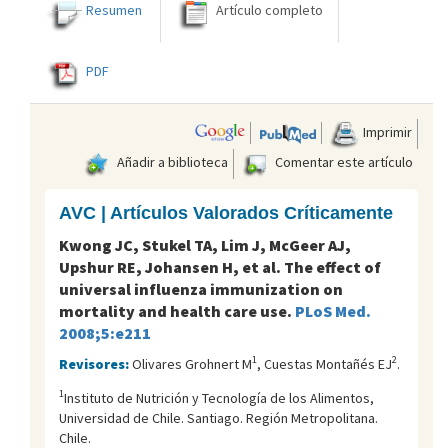
Resumen
Artículo completo
PDF
Imprimir
Añadir a biblioteca
Comentar este artículo
AVC | Artículos Valorados Críticamente
Kwong JC, Stukel TA, Lim J, McGeer AJ,
Upshur RE, Johansen H, et al. The effect of
universal influenza immunization on
mortality and health care use.
PLoS Med.
2008;5:e211
1
2
Revisores:
Olivares Grohnert M
, Cuestas Montañés EJ
.
1
Instituto de Nutrición y Tecnología de los Alimentos,
Universidad de Chile. Santiago. Región Metropolitana.
Chile.