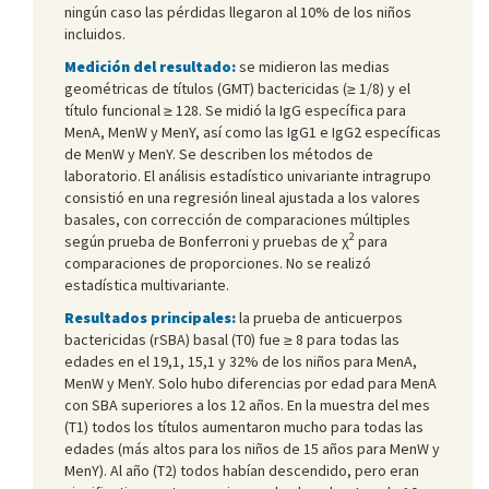
ningún caso las pérdidas llegaron al 10% de los niños
incluidos.
Medición del resultado:
se midieron las medias
geométricas de títulos (GMT) bactericidas (≥ 1/8) y el
título funcional ≥ 128. Se midió la IgG específica para
MenA, MenW y MenY, así como las IgG1 e IgG2 específicas
de MenW y MenY. Se describen los métodos de
laboratorio. El análisis estadístico univariante intragrupo
consistió en una regresión lineal ajustada a los valores
basales, con corrección de comparaciones múltiples
2
según prueba de Bonferroni y pruebas de χ
para
comparaciones de proporciones. No se realizó
estadística multivariante.
Resultados principales:
la prueba de anticuerpos
bactericidas (rSBA) basal (T0) fue ≥ 8 para todas las
edades en el 19,1, 15,1 y 32% de los niños para MenA,
MenW y MenY. Solo hubo diferencias por edad para MenA
con SBA superiores a los 12 años. En la muestra del mes
(T1) todos los títulos aumentaron mucho para todas las
edades (más altos para los niños de 15 años para MenW y
MenY). Al año (T2) todos habían descendido, pero eran