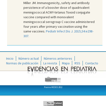
Miller JM. Immunogenicity, safety and antibody
persistence of a booster dose of quadrivalent
meningococcal ACWY-tetanus Toxoid conjugate
vaccine compared with monovalent
meningococcal serogroup C vaccine administered
four years after primary vaccination using the
same vaccines.
Pediatr Infect Dis J. 2015;34:e298-
307.
Inicio
Número actual
Números anteriores
Normas de publicación
La revista
Mapa
RSS
Contacto
Premio MEDES 2012