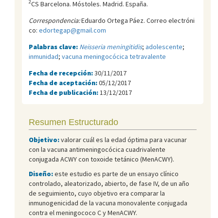
2
CS Barcelona. Móstoles. Madrid. España.
Correspondencia:
Eduardo Ortega Páez. Correo electróni
co:
edortegap@gmail.com
Palabras clave:
Neisseria meningitidis
;
adolescente
;
inmunidad
;
vacuna meningocócica tetravalente
Fecha de recepción:
30/11/2017
Fecha de aceptación:
05/12/2017
Fecha de publicación:
13/12/2017
Resumen Estructurado
Objetivo:
valorar cuál es la edad óptima para vacunar
con la vacuna antimeningocócica cuadrivalente
conjugada ACWY con toxoide tetánico (MenACWY).
Diseño:
este estudio es parte de un ensayo clínico
controlado, aleatorizado, abierto, de fase IV, de un año
de seguimiento, cuyo objetivo era comparar la
inmunogenicidad de la vacuna monovalente conjugada
contra el meningococo C y MenACWY.