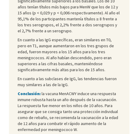
significativamente superiores a los basales. Los de 10
años tenían títulos más bajos para MenW que los de 12 y
15 años (p < 0,029 y p < 0,006 respectivamente). Al año el
95,1% de los participantes mantenía títulos ≥ 8 frente a
los tres serogrupos, el 2,2% frente a dos serogrupos y
el 2,7% frente a un serogrupo.
En cuanto a las IgG específicas, eran similares en T0,
pero en T1, aunque aumentaron en los tres grupos de
edad, fueron mayores a los 15 años para los tres
meningococos. Al año habían descendido, pero eran
superiores a las cifras basales, manteniéndose
significativamente más altas para los de 15 años.
En cuanto a las subclases de IgG, las tendencias fueron
muy similares a las de la IgG.
Conclusión:
la vacuna MenACWY induce una respuesta
inmune robusta hasta un año después de la vacunación.
La respuesta fue menor en los niños de 10 años. Para
asegurar que se consiga tanto una protección individual
como de rebaño, se recomienda la vacunación a la edad
de 12 años para combatir el rápido aumento de la
enfermedad por meningococo W.