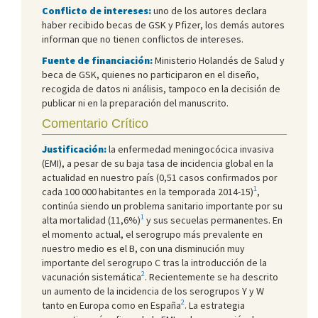
Conflicto de intereses:
uno de los autores declara
haber recibido becas de GSK y Pfizer, los demás autores
informan que no tienen conflictos de intereses.
Fuente de financiación:
Ministerio Holandés de Salud y
beca de GSK, quienes no participaron en el diseño,
recogida de datos ni análisis, tampoco en la decisión de
publicar ni en la preparación del manuscrito.
Comentario Crítico
Justificación:
la enfermedad meningocócica invasiva
(EMI), a pesar de su baja tasa de incidencia global en la
actualidad en nuestro país (0,51 casos confirmados por
1
cada 100 000 habitantes en la temporada 2014-15)
,
continúa siendo un problema sanitario importante por su
1
alta mortalidad (11,6%)
y sus secuelas permanentes. En
el momento actual, el serogrupo más prevalente en
nuestro medio es el B, con una disminución muy
importante del serogrupo C tras la introducción de la
2
vacunación sistemática
. Recientemente se ha descrito
un aumento de la incidencia de los serogrupos Y y W
2
tanto en Europa como en España
. La estrategia