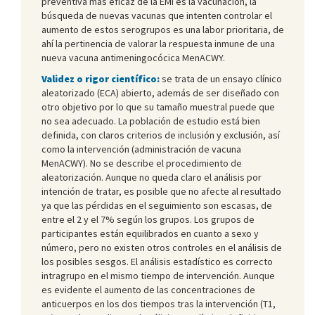
preventiva más eficaz de la EMI es la vacunación, la
búsqueda de nuevas vacunas que intenten controlar el
aumento de estos serogrupos es una labor prioritaria, de
ahí la pertinencia de valorar la respuesta inmune de una
nueva vacuna antimeningocócica MenACWY.
Validez o rigor científico:
se trata de un ensayo clínico
aleatorizado (ECA) abierto, además de ser diseñado con
otro objetivo por lo que su tamaño muestral puede que
no sea adecuado. La población de estudio está bien
definida, con claros criterios de inclusión y exclusión, así
como la intervención (administración de vacuna
MenACWY). No se describe el procedimiento de
aleatorización. Aunque no queda claro el análisis por
intención de tratar, es posible que no afecte al resultado
ya que las pérdidas en el seguimiento son escasas, de
entre el 2 y el 7% según los grupos. Los grupos de
participantes están equilibrados en cuanto a sexo y
número, pero no existen otros controles en el análisis de
los posibles sesgos. El análisis estadístico es correcto
intragrupo en el mismo tiempo de intervención. Aunque
es evidente el aumento de las concentraciones de
anticuerpos en los dos tiempos tras la intervención (T1,