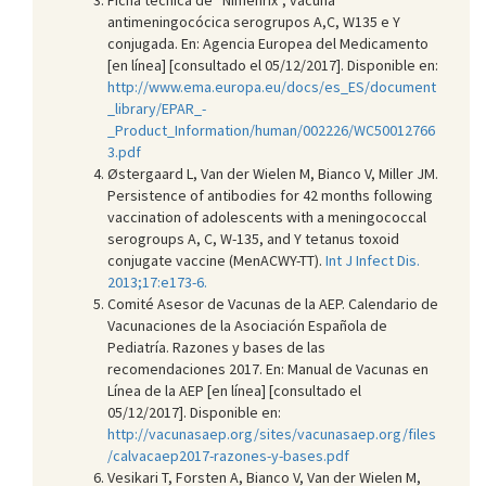
antimeningocócica serogrupos A,C, W135 e Y
conjugada. En: Agencia Europea del Medicamento
[en línea] [consultado el 05/12/2017]. Disponible en:
http://www.ema.europa.eu/docs/es_ES/document
_library/EPAR_-
_Product_Information/human/002226/WC50012766
3.pdf
Østergaard L, Van der Wielen M, Bianco V, Miller JM.
Persistence of antibodies for 42 months following
vaccination of adolescents with a meningococcal
serogroups A, C, W-135, and Y tetanus toxoid
conjugate vaccine (MenACWY-TT).
Int J Infect Dis.
2013;17:e173-6.
Comité Asesor de Vacunas de la AEP. Calendario de
Vacunaciones de la Asociación Española de
Pediatría. Razones y bases de las
recomendaciones 2017. En: Manual de Vacunas en
Línea de la AEP [en línea] [consultado el
05/12/2017]. Disponible en:
http://vacunasaep.org/sites/vacunasaep.org/files
/calvacaep2017-razones-y-bases.pdf
Vesikari T, Forsten A, Bianco V, Van der Wielen M,