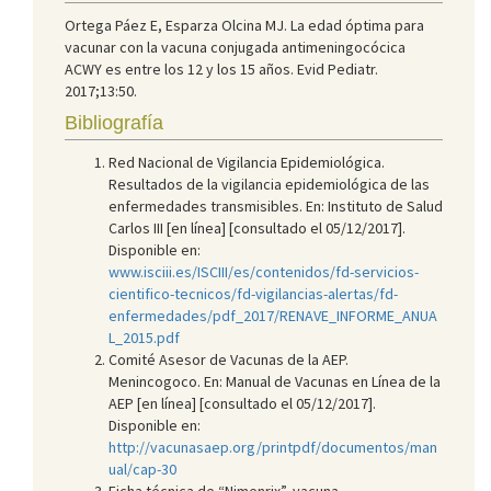
Ortega Páez E, Esparza Olcina MJ. La edad óptima para
vacunar con la vacuna conjugada antimeningocócica
ACWY es entre los 12 y los 15 años. Evid Pediatr.
2017;13:50.
Bibliografía
Red Nacional de Vigilancia Epidemiológica.
Resultados de la vigilancia epidemiológica de las
enfermedades transmisibles. En: Instituto de Salud
Carlos III [en línea] [consultado el 05/12/2017].
Disponible en:
www.isciii.es/ISCIII/es/contenidos/fd-servicios-
cientifico-tecnicos/fd-vigilancias-alertas/fd-
enfermedades/pdf_2017/RENAVE_INFORME_ANUA
L_2015.pdf
Comité Asesor de Vacunas de la AEP.
Menincogoco. En: Manual de Vacunas en Línea de la
AEP [en línea] [consultado el 05/12/2017].
Disponible en:
http://vacunasaep.org/printpdf/documentos/man
ual/cap-30
Ficha técnica de “Nimenrix”, vacuna