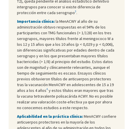
T2), queda pendiente el análisis estadístico definitivo
intergrupos para conocer si existe diferencia de
3
protección entre cada serogrupo
.
Importancia clínica:
la MenACWY al año de su
administración obtuvo respuestas en el 94% de los
participantes con TMG funcionales (> 1/128) en los tres
serogrupos, mayores títulos frente al meningococo W a
los 12 y 15 años que a los 10 años (p < 0,029 y p < 0,006),
sin diferencias significativas por edades dentro de cada
serogrupo y en los que presentaban mayores títulos
bactericidas (> 1/8) al principio del estudio. Estos datos
son de magnitud y clínicamente relevantes, aunque el
tiempo de seguimiento es escaso. Ensayos clínicos
previos obtuvieron títulos de anticuerpos protectores
tras la vacunación MenACWY en adolescentes de 15 a 19
4
años a los 4 años
y estos títulos eran mayores que tras
la vacuna tetravalente polisacárida ACWY. No es posible
realizar una valoración coste-efectiva ya que por ahora
no conocemos estudios a este respecto.
Aplicabilidad en la práctica clínica:
MenACWY confiere
anticuerpos protectores en la mayoría de los
adolescentes al año de su administración en todos los