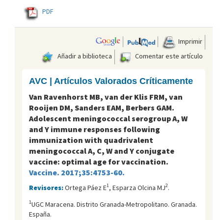
PDF
Imprimir
Añadir a biblioteca
Comentar este artículo
AVC | Artículos Valorados Críticamente
Van Ravenhorst MB, van der Klis FRM, van
Rooijen DM, Sanders EAM, Berbers GAM.
Adolescent meningococcal serogroup A, W
and Y immune responses following
immunization with quadrivalent
meningococcal A, C, W and Y conjugate
vaccine: optimal age for vaccination.
Vaccine. 2017;35:4753-60.
1
2
Revisores:
Ortega Páez E
, Esparza Olcina MJ
.
1
UGC Maracena. Distrito Granada-Metropolitano. Granada.
España.