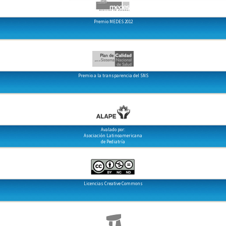
Premio MEDES 2012
Premio a la transparencia del SNS
Avalado por:
Asociación Latinoamericana
de Pediatría
Licencias Creative Commons