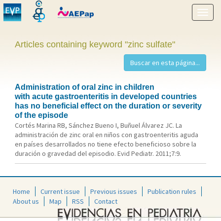
Show
menu
Articles containing keyword "zinc sulfate"
Administration of oral zinc in children
with acute gastroenteritis in developed countries
has no beneficial effect on the duration or severity
of the episode
Cortés Marina RB, Sánchez Bueno I, Buñuel Álvarez JC. La
administración de zinc oral en niños con gastroenteritis aguda
en países desarrollados no tiene efecto beneficioso sobre la
duración o gravedad del episodio. Evid Pediatr. 2011;7:9.
Home
Current issue
Previous issues
Publication rules
About us
Map
RSS
Contact