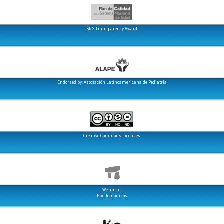
SNS Transparency Award
Endorsed by: Asociación Latinoamericana de Pediatría
Creative Commons Licenses
We are in:
Epistemonikos