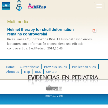
Show
menu
Multimedia
Helmet therapy for skull deformation
remains controversial
Rivas Juesas C, González de Dios J. El uso del casco en los
lactantes con deformación craneal tiene una eficacia
controvertida. Evid Pediatr. 2014;10:49.
Home
Current issue
Previous issues
Publication rules
About us
Map
RSS
Contact
MEDES Award 2012