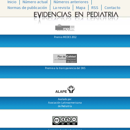
Inicio
Número actual
Números anteriores
Normas de publicación
La revista
Mapa
RSS
Contacto
Premio MEDES 2012
Premio a la transparencia del SNS
Avalado por:
Asociación Latinoamericana
de Pediatría