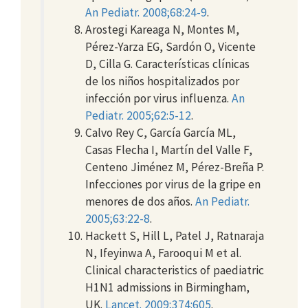
An Pediatr. 2008;68:24-9
.
Arostegi Kareaga N, Montes M,
Pérez-Yarza EG, Sardón O, Vicente
D, Cilla G. Características clínicas
de los niños hospitalizados por
infección por virus influenza.
An
Pediatr. 2005;62:5-12
.
Calvo Rey C, García García ML,
Casas Flecha I, Martín del Valle F,
Centeno Jiménez M, Pérez-Breña P.
Infecciones por virus de la gripe en
menores de dos años.
An Pediatr.
2005;63:22-8
.
Hackett S, Hill L, Patel J, Ratnaraja
N, Ifeyinwa A, Farooqui M et al.
Clinical characteristics of paediatric
H1N1 admissions in Birmingham,
UK.
Lancet. 2009;374:605
.