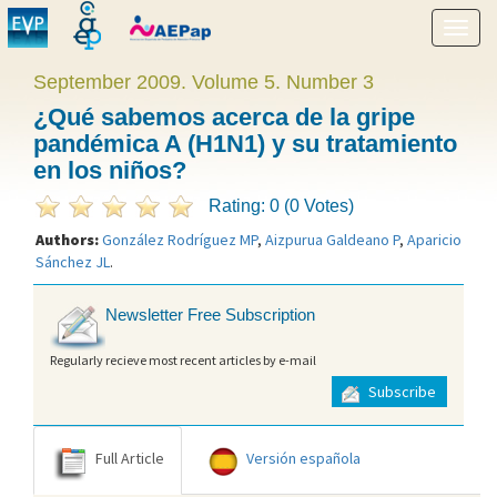
Show
menu
September 2009. Volume 5. Number 3
¿Qué sabemos acerca de la gripe
pandémica A (H1N1) y su tratamiento
en los niños?
Rating: 0 (0 Votes)
Authors:
González Rodríguez MP
,
Aizpurua Galdeano P
,
Aparicio
Sánchez JL
.
Newsletter Free Subscription
Regularly recieve most recent articles by e-mail
Subscribe
Full Article
Versión española