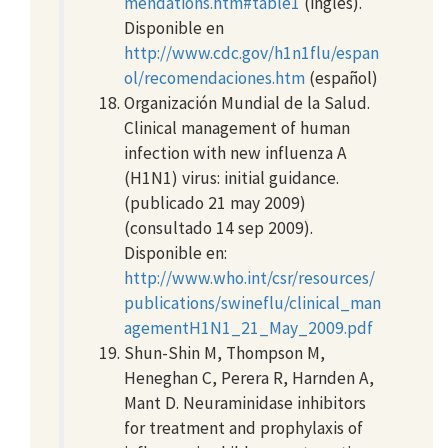
mendations.htm#table1
(inglés).
Disponible en
http://www.cdc.gov/h1n1flu/espan
ol/recomendaciones.htm
(español)
Organización Mundial de la Salud.
Clinical management of human
infection with new influenza A
(H1N1) virus: initial guidance.
(publicado 21 may 2009)
(consultado 14 sep 2009).
Disponible en:
http://www.who.int/csr/resources/
publications/swineflu/clinical_man
agementH1N1_21_May_2009.pdf
Shun-Shin M, Thompson M,
Heneghan C, Perera R, Harnden A,
Mant D. Neuraminidase inhibitors
for treatment and prophylaxis of