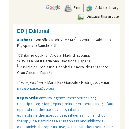
Print
Add to library
Discuss this article
ED | Editorial
1
Authors:
González Rodríguez MP
, Aizpurua Galdeano
2
3
P
, Aparicio Sánchez JL
.
1
CS Barrio del Pilar. Área 5. Madrid. España.
2
ABS 7 La Salut Badalona. Badalona. España.
3
Servicio de Pediatría. Hospital General de Lanzarote.
Gran Canaria. España.
Correspondence:
María Paz González Rodríguez. Email:
paz.gonzalez@ctv.es
Key words:
antiviral agents: therapeutic use
;
Constipation
;
infant, epinephrine:therapeutic use
;
infant,
epinephrine:therapeutic use
;
infant,
epinephrine:therapeutic use
;
influenza, human:drug
therapy
;
neuraminidase:antagonists and inhibitors
;
oseltamivir: therapeutic use
;
zanamivir: therapeutic use