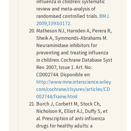
influenza in children: systematic
review and meta-analysis of
randomised controlled trials.
BMJ.
2009;339:b3172
.
Matheson NJ, Harnden A, Perera R,
Sheik A, Symmonds-Abrahams M.
Neuraminidase inhibitors for
preventing and treating influenza
in children. Cochrane Database Syst
Rev. 2007; Issue 1. Art. No.:
CD002744. Disponible en:
http://www.mrw.interscience.wiley.
com/cochrane/clsysrev/articles/CD
002744/frame.html
Burch J, Corbett M, Stock Ch,
Nicholson K, Elliot AJ, Duffy S, et
al. Prescription of anti-influenza
drugs for healthy adults: a