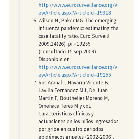
http://www.eurosurveillance.org/Vi
ewArticle.aspx?ArticleId=19318
Wilson N, Baker MG. The emerging
influenza pandemic: estimating the
case fatality ratio. Euro Surveill.
2009;14(26): pi =19255.
(consultado 15 sep 2009).
Disponible en :
http://www.eurosurveillance.org/Vi
ewArticle.aspx?ArticleId=19255
Ros Aranal I, Navarra Vicente B,
Lavilla Fernández MJ, De Juan
Martín F, Bouthelier Moreno M,
Omeñaca Teres M y col.
Características clínicas y
actuaciones en los niños ingresados
por gripe en cuatro periodos
epidémicos gripales (2002-2006).