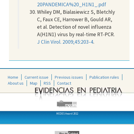
20PANDEMICA%20_H1N1_.pdf
Whiley DM, Bialasiewicz S, Bletchly
C, Faux CE, Harrower B, Gould AR,
et al. Detection of novel influenza
A(H1N1) virus by real-time RT-PCR.
J Clin Virol. 2009;45:203-4
.
Home
Current issue
Previous issues
Publication rules
About us
Map
RSS
Contact
MEDES Award 2012