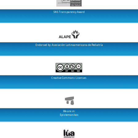
SNS Transparency Award
Endorsed by: Asociación Latinoamericana de Pediatría
Creative Commons Licenses
We are in:
Epistemonikos