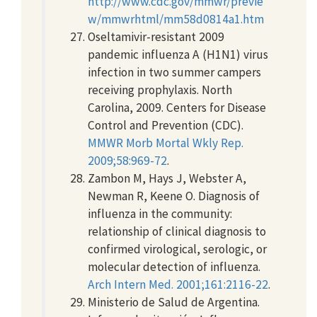
http://www.cdc.gov/mmwr/previe
w/mmwrhtml/mm58d0814a1.htm
Oseltamivir-resistant 2009
pandemic influenza A (H1N1) virus
infection in two summer campers
receiving prophylaxis. North
Carolina, 2009. Centers for Disease
Control and Prevention (CDC).
MMWR Morb Mortal Wkly Rep.
2009;58:969-72
.
Zambon M, Hays J, Webster A,
Newman R, Keene O. Diagnosis of
influenza in the community:
relationship of clinical diagnosis to
confirmed virological, serologic, or
molecular detection of influenza.
Arch Intern Med. 2001;161:2116-22
.
Ministerio de Salud de Argentina.