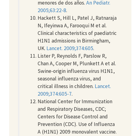
menores de dos años.
An Pediatr.
2005;63:22-8
.
Hackett S, Hill L, Patel J, Ratnaraja
N, Ifeyinwa A, Farooqui M et al.
Clinical characteristics of paediatric
H1N1 admissions in Birmingham,
UK.
Lancet. 2009;374:605
.
Lister P, Reynolds F, Parslow R,
Chan A, Cooper M, Plunkett A et al.
Swine-origin influenza virus H1N1,
seasonal influenza virus, and
critical illness in children.
Lancet.
2009;374:605-7
.
National Center for Immunization
and Respiratory Diseases, CDC;
Centers for Disease Control and
Prevention (CDC). Use of Influenza
A (H1N1) 2009 monovalent vaccine.