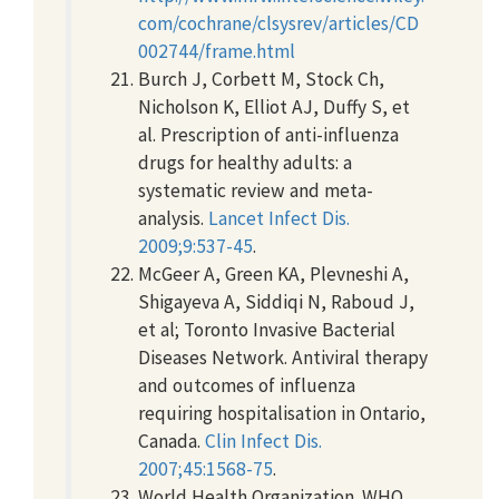
com/cochrane/clsysrev/articles/CD
002744/frame.html
Burch J, Corbett M, Stock Ch,
Nicholson K, Elliot AJ, Duffy S, et
al. Prescription of anti-influenza
drugs for healthy adults: a
systematic review and meta-
analysis.
Lancet Infect Dis.
2009;9:537-45
.
McGeer A, Green KA, Plevneshi A,
Shigayeva A, Siddiqi N, Raboud J,
et al; Toronto Invasive Bacterial
Diseases Network. Antiviral therapy
and outcomes of influenza
requiring hospitalisation in Ontario,
Canada.
Clin Infect Dis.
2007;45:1568-75
.
World Health Organization. WHO