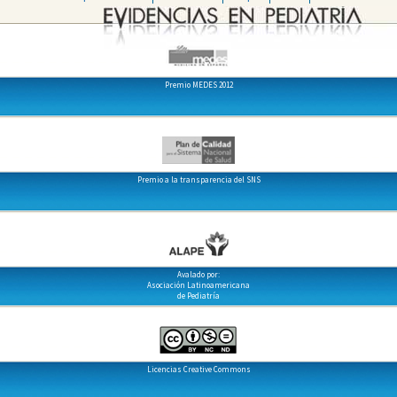
Premio MEDES 2012
Premio a la transparencia del SNS
Avalado por:
Asociación Latinoamericana
de Pediatría
Licencias Creative Commons