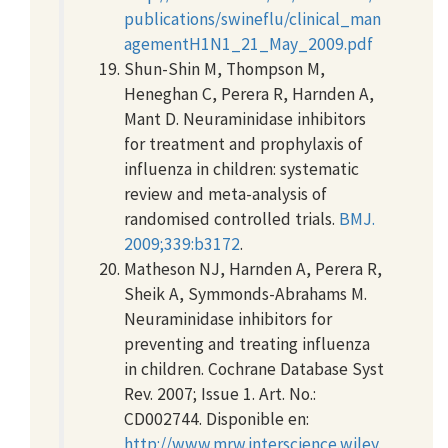
publications/swineflu/clinical_man
agementH1N1_21_May_2009.pdf
Shun-Shin M, Thompson M,
Heneghan C, Perera R, Harnden A,
Mant D. Neuraminidase inhibitors
for treatment and prophylaxis of
influenza in children: systematic
review and meta-analysis of
randomised controlled trials.
BMJ.
2009;339:b3172
.
Matheson NJ, Harnden A, Perera R,
Sheik A, Symmonds-Abrahams M.
Neuraminidase inhibitors for
preventing and treating influenza
in children. Cochrane Database Syst
Rev. 2007; Issue 1. Art. No.:
CD002744. Disponible en:
http://www.mrw.interscience.wiley.