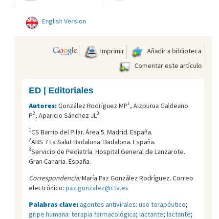
English Version
Imprimir
Añadir a biblioteca
Comentar este artículo
ED | Editoriales
1
Autores:
González Rodríguez MP
, Aizpurua Galdeano
2
3
P
, Aparicio Sánchez JL
.
1
CS Barrio del Pilar. Área 5. Madrid. España.
2
ABS 7 La Salut Badalona. Badalona. España.
3
Servicio de Pediatría. Hospital General de Lanzarote.
Gran Canaria. España.
Correspondencia:
María Paz González Rodríguez. Correo
electrónico:
paz.gonzalez@ctv.es
Palabras clave:
agentes antivirales: uso terapéutico
;
gripe humana: terapia farmacológica
;
lactante
;
lactante
;