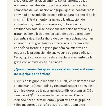
gripe estacional. Clásicamente se han afrontado las
epidemias anuales de gripe haciendo énfasis en las
campañas de vacunación antigripal, que se consideran la
actividad de salud pública más eficaz para el control de la
12
misma
. El tratamiento ha incluido la utilización de
antitérmicos, medidas generales, utilización de
antibióticos solo si se sospecha infección bacteriana, y
tratar las complicaciones en caso de que apareciesen.
Los antivirales, hasta ahora de uso muy restringido, han
aparecido con gran fuerza como el único tratamiento
específico frente a la gripe pandémica, mientras se
espera a la producción de una vacuna segura y eficaz.
Pero, ¿qué conocemos realmente del tratamiento de la
gripe con antivirales en los niños?
¿Qué opciones terapéuticas existen frente al virus
de la gripe pandémica?
El virus de la gripe pandémica A (H1N1) es resistente a los
adamantanos (amantadina y rimantadina) pero sensible a
los inhibidores de la neuraminidasa (IN): oseltamivir (O) y
13
zanamivir (Z)
. Según sus fichas técnicas, O está
indicado para el tratamiento y profilaxis de la gripe en
niños mayores de un año y Z, al ser un tratamiento