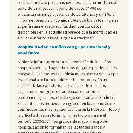
principalmente a personas jóvenes, con una mediana de
edad de 19 años. La mayoría de casos (77%) se
presentan en niños y jóvenes de 10-29 años y un 2%, en
5
niños menores de cinco años
. Aunque los datos iniciales
sugerían una elevada mortalidad, con los datos
disponibles en la actualidad parece que la mortalidad es
6
similar o inferior a la de la gripe estacional
.
Hospitalización en niños con gripe estacional y
pandémica
Si bien la información sobre la evolución de los niños
hospitalizados y diagnosticados de gripe pandémica es
escasa, hay numerosas publicaciones acerca de la gripe
estacional a lo largo de diferentes periodos. En un
análisis de las características clínicas de los niños
ingresados por gripe durante cuatro períodos
epidémicos gripales, el hallazgo constante fue la fiebre.
En cuanto a los motivos de ingreso, en los menores de
seis meses los más frecuentes fueron la fiebre sin foco y
7
la dificultad respiratoria
. En un estudio durante el
periodo 2000-2004, los grupos de mayor riesgo de
hospitalización lo formaban los lactantes sanos y
8
menores de 24 meses
. En otra publicación con