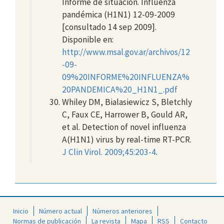
Informe de situación. Influenza
pandémica (H1N1) 12-09-2009
[consultado 14 sep 2009].
Disponible en:
http://www.msal.gov.ar/archivos/12
-09-
09%20INFORME%20INFLUENZA%
20PANDEMICA%20_H1N1_.pdf
Whiley DM, Bialasiewicz S, Bletchly
C, Faux CE, Harrower B, Gould AR,
et al. Detection of novel influenza
A(H1N1) virus by real-time RT-PCR.
J Clin Virol. 2009;45:203-4
.
Inicio
Número actual
Números anteriores
Normas de publicación
La revista
Mapa
RSS
Contacto