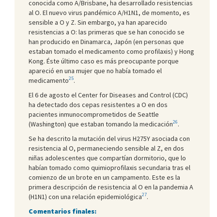
conocida como A/Brisbane, ha desarrollado resistencias
al O. El nuevo virus pandémico A/H1N1, de momento, es
sensible a O y Z. Sin embargo, ya han aparecido
resistencias a O: las primeras que se han conocido se
han producido en Dinamarca, Japón (en personas que
estaban tomado el medicamento como profilaxis) y Hong
Kong. Éste último caso es más preocupante porque
apareció en una mujer que no había tomado el
25
medicamento
.
El 6 de agosto el Center for Diseases and Control (CDC)
ha detectado dos cepas resistentes a O en dos
pacientes inmunocomprometidos de Seattle
26
(Washington) que estaban tomando la medicación
.
Se ha descrito la mutación del virus H275Y asociada con
resistencia al O, permaneciendo sensible al Z, en dos
niñas adolescentes que compartían dormitorio, que lo
habían tomado como quimioprofilaxis secundaria tras el
comienzo de un brote en un campamento. Este es la
primera descripción de resistencia al O en la pandemia A
27
(H1N1) con una relación epidemiológica
.
Comentarios finales: