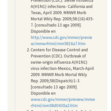
Prevention (CDC). Swine Influenza
A(H1N1) infections- California and
Texas, April 2009. MMWR Morb
Mortal Wkly Rep. 2009;58:(16):435-
7. [consultado 13 ago 2009].
Disponible en
http://www.cdc.gov/mmwr/previe
w/mmwrhtml/mm5816a7.htm
Centers for Disease Control and
Prevention (CDC). Outbreak of
swine-origin influenza A(H1N1)
virus infection-Mexico, March-April
2009. MMWR Morb Mortal Wkly
Rep. 2009;58(Dispatch):1-3.
[consultado 13 ago 2009].
Disponible en
www.cdc.gov/mmwr/preview/mmw
rhtml/mm58d0430a2.htm