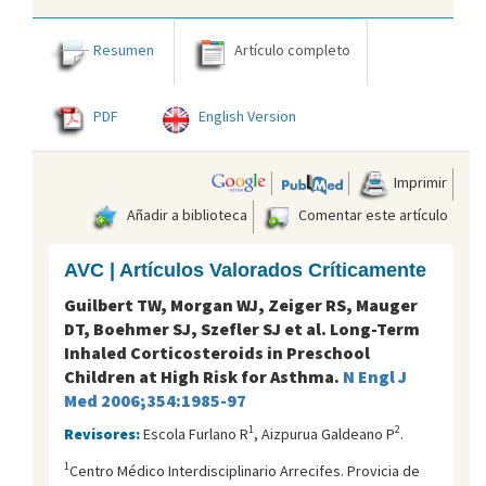
Resumen
Artículo completo
PDF
English Version
Imprimir
Añadir a biblioteca
Comentar este artículo
AVC | Artículos Valorados Críticamente
Guilbert TW, Morgan WJ, Zeiger RS, Mauger
DT, Boehmer SJ, Szefler SJ et al. Long-Term
Inhaled Corticosteroids in Preschool
Children at High Risk for Asthma.
N Engl J
Med 2006;354:1985-97
1
2
Revisores:
Escola Furlano R
, Aizpurua Galdeano P
.
1
Centro Médico Interdisciplinario Arrecifes. Provicia de