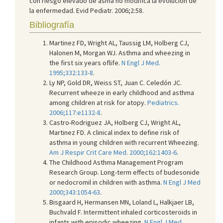
con riesgo elevado de asma no modifica la evolución de
la enfermedad. Evid Pediatr. 2006;2:58.
Bibliografía
Martinez FD, Wright AL, Taussig LM, Holberg CJ,
Halonen M, Morgan WJ. Asthma and wheezing in
the first six years oflife.
N Engl J Med.
1995;332:133-8
.
Ly NP, Gold DR, Weiss ST, Juan C. Celedón JC.
Recurrent wheeze in early childhood and asthma
among children at risk for atopy.
Pediatrics.
2006;117:e1132-8
.
Castro-Rodriguez JA, Holberg CJ, Wright AL,
Martinez FD. A clinical index to define risk of
asthma in young children with recurrent Wheezing.
Am J Respir Crit Care Med. 2000;162:1403-6
.
The Childhood Asthma Management Program
Research Group. Long-term effects of budesonide
or nedocromil in children with asthma.
N Engl J Med
2000;343:1054-63
.
Bisgaard H, Hermansen MN, Loland L, Halkjaer LB,
Buchvald F. Intermittent inhaled corticosteroids in
infants with episodic wheezing.
N Engl J Med.