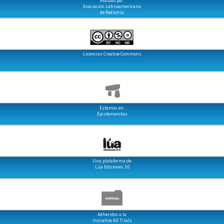
Avalado por:
Asociación Latinoamericana
de Pediatría
Licencias Creative Commons
Estamos en:
Epistemonikos
Una plataforma de:
Lúa Ediciones 3.0
Adheridos a la
iniciativa All Trials