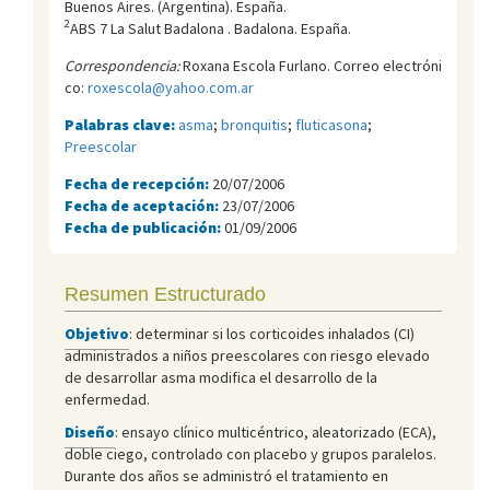
Buenos Aires. (Argentina). España.
2
ABS 7 La Salut Badalona . Badalona. España.
Correspondencia:
Roxana Escola Furlano. Correo electróni
co:
roxescola@yahoo.com.ar
Palabras clave:
asma
;
bronquitis
;
fluticasona
;
Preescolar
Fecha de recepción:
20/07/2006
Fecha de aceptación:
23/07/2006
Fecha de publicación:
01/09/2006
Resumen Estructurado
Objetivo
: determinar si los corticoides inhalados (CI)
administrados a niños preescolares con riesgo elevado
de desarrollar asma modifica el desarrollo de la
enfermedad.
Diseño
: ensayo clínico multicéntrico, aleatorizado (ECA),
doble ciego, controlado con placebo y grupos paralelos.
Durante dos años se administró el tratamiento en