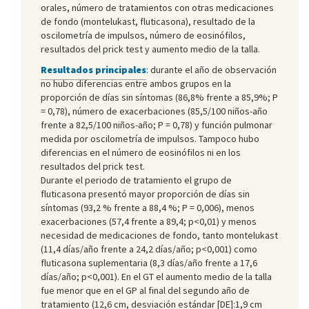
orales, número de tratamientos con otras medicaciones
de fondo (montelukast, fluticasona), resultado de la
oscilometría de impulsos, número de eosinófilos,
resultados del prick test y aumento medio de la talla.
Resultados principales
: durante el año de observación
no hubo diferencias entre ambos grupos en la
proporción de días sin síntomas (86,8% frente a 85,9%; P
= 0,78), número de exacerbaciones (85,5/100 niños-año
frente a 82,5/100 niños-año; P = 0,78) y función pulmonar
medida por oscilometría de impulsos. Tampoco hubo
diferencias en el número de eosinófilos ni en los
resultados del prick test.
Durante el periodo de tratamiento el grupo de
fluticasona presentó mayor proporción de días sin
síntomas (93,2 % frente a 88,4 %; P = 0,006), menos
exacerbaciones (57,4 frente a 89,4; p<0,01) y menos
necesidad de medicaciones de fondo, tanto montelukast
(11,4 días/año frente a 24,2 días/año; p<0,001) como
fluticasona suplementaria (8,3 días/año frente a 17,6
días/año; p<0,001). En el GT el aumento medio de la talla
fue menor que en el GP al final del segundo año de
tratamiento (12,6 cm, desviación estándar [DE]:1,9 cm