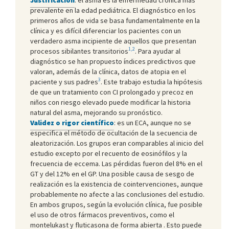
prevalente en la edad pediátrica. El diagnóstico en los
primeros años de vida se basa fundamentalmente en la
clínica y es difícil diferenciar los pacientes con un
verdadero asma incipiente de aquellos que presentan
1,2
procesos sibilantes transitorios
. Para ayudar al
diagnóstico se han propuesto índices predictivos que
valoran, además de la clínica, datos de atopia en el
3
paciente y sus padres
. Este trabajo estudia la hipótesis
de que un tratamiento con CI prolongado y precoz en
niños con riesgo elevado puede modificar la historia
natural del asma, mejorando su pronóstico.
Validez o rigor científico
: es un ECA, aunque no se
especifica el método de ocultación de la secuencia de
aleatorización. Los grupos eran comparables al inicio del
estudio excepto por el recuento de eosinófilos y la
frecuencia de eccema. Las pérdidas fueron del 8% en el
GT y del 12% en el GP. Una posible causa de sesgo de
realización es la existencia de cointervenciones, aunque
probablemente no afecte a las conclusiones del estudio.
En ambos grupos, según la evolución clínica, fue posible
el uso de otros fármacos preventivos, como el
montelukast y fluticasona de forma abierta . Esto puede