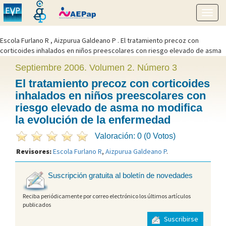
Mostr
menú
Escola Furlano R ,
Aizpurua Galdeano
P . El tratamiento precoz con
corticoides inhalados en niños preescolares con riesgo elevado de asma
no modifica la evolución de la enfermedad. Evid Pediatr. 2006;2:58." />
Septiembre 2006. Volumen 2. Número 3
El tratamiento precoz con corticoides
inhalados en niños preescolares con
riesgo elevado de asma no modifica
la evolución de la enfermedad
Valoración: 0 (0 Votos)
Revisores:
Escola Furlano R
,
Aizpurua Galdeano P
.
Suscripción gratuita al boletín de novedades
Reciba periódicamente por correo electrónico los últimos artículos
publicados
Suscribirse