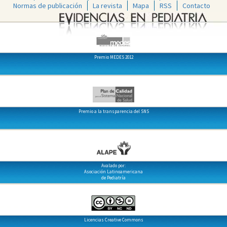
Normas de publicación
La revista
Mapa
RSS
Contacto
Premio MEDES 2012
Premio a la transparencia del SNS
Avalado por:
Asociación Latinoamericana
de Pediatría
Licencias Creative Commons