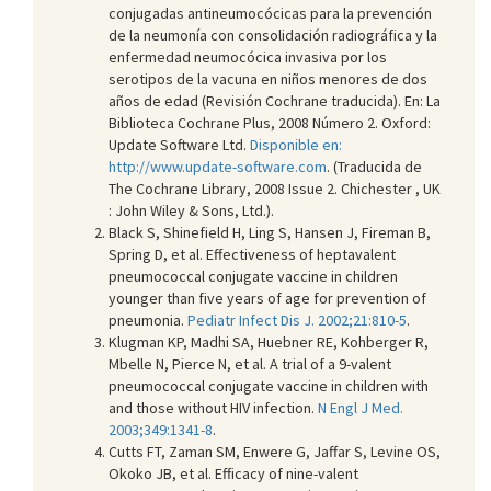
conjugadas antineumocócicas para la prevención
de la neumonía con consolidación radiográfica y la
enfermedad neumocócica invasiva por los
serotipos de la vacuna en niños menores de dos
años de edad (Revisión Cochrane traducida). En: La
Biblioteca Cochrane Plus, 2008 Número 2. Oxford:
Update Software Ltd.
Disponible en:
http://www.update-software.com
. (Traducida de
The Cochrane Library, 2008 Issue 2. Chichester , UK
: John Wiley & Sons, Ltd.).
Black S, Shinefield H, Ling S, Hansen J, Fireman B,
Spring D, et al. Effectiveness of heptavalent
pneumococcal conjugate vaccine in children
younger than five years of age for prevention of
pneumonia.
Pediatr Infect Dis J. 2002;21:810-5
.
Klugman KP, Madhi SA, Huebner RE, Kohberger R,
Mbelle N, Pierce N, et al. A trial of a 9-valent
pneumococcal conjugate vaccine in children with
and those without HIV infection.
N Engl J Med.
2003;349:1341-8
.
Cutts FT, Zaman SM, Enwere G, Jaffar S, Levine OS,
Okoko JB, et al. Efficacy of nine-valent