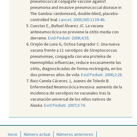
pneumococcal conjugate vaccine against
pneumonia and invasive pneumococcal disease in
The Gambia: randomised, double-blind, placebo-
controlled trial.
Lancet. 2005;365:1139-46
.
Cuestas E., Buñuel Álvarez JC. La vacuna
antineumocócica no previene la otitis media con
derrame.
Evid Pediatr. 2008;4:35
.
Orejón de Luna G, Ochoa Sangrador C. Una nueva
vacuna frente a 11 serotipos de Streptococcus
pneumoniae, conjugada con una proteína de
Haemophilus influenzae, reduce escasamente las
otitis, diagnosticadas de forma restringida, en los
dos primeros años de vida.
Evid Pediatr. 2006;2:28
.
Ruiz-Canela Cáceres J, Juanes de Toledo B.
Enfermedad Neumocócica Invasiva: aumento de la
incidencia de serotipos no vacunales tras la
vacunación universal de los niños nativos de
Alaska.
Evid Pediatr. 2007;3:74
.
Inicio
Número actual
Números anteriores