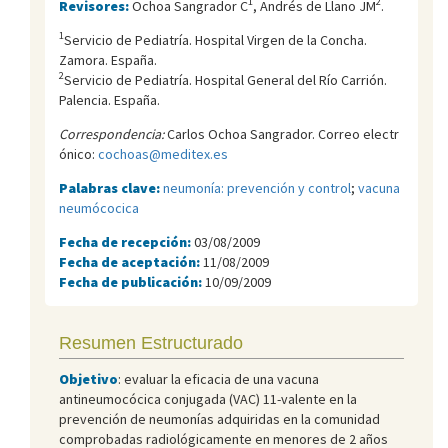
1
2
Revisores:
Ochoa Sangrador C
, Andrés de Llano JM
.
1
Servicio de Pediatría. Hospital Virgen de la Concha.
Zamora. España.
2
Servicio de Pediatría. Hospital General del Río Carrión.
Palencia. España.
Correspondencia:
Carlos Ochoa Sangrador. Correo electr
ónico:
cochoas@meditex.es
Palabras clave:
neumonía: prevención y control
;
vacuna
neumócocica
Fecha de recepción:
03/08/2009
Fecha de aceptación:
11/08/2009
Fecha de publicación:
10/09/2009
Resumen Estructurado
Objetivo
: evaluar la eficacia de una vacuna
antineumocócica conjugada (VAC) 11-valente en la
prevención de neumonías adquiridas en la comunidad
comprobadas radiológicamente en menores de 2 años