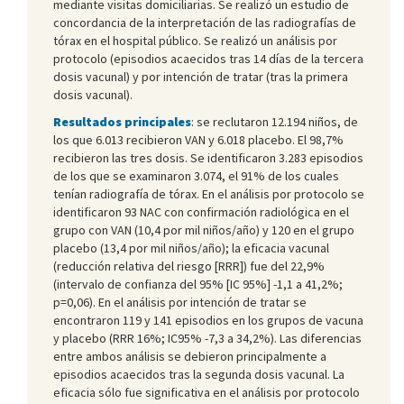
mediante visitas domiciliarias. Se realizó un estudio de
concordancia de la interpretación de las radiografías de
tórax en el hospital público. Se realizó un análisis por
protocolo (episodios acaecidos tras 14 días de la tercera
dosis vacunal) y por intención de tratar (tras la primera
dosis vacunal).
Resultados principales
: se reclutaron 12.194 niños, de
los que 6.013 recibieron VAN y 6.018 placebo. El 98,7%
recibieron las tres dosis. Se identificaron 3.283 episodios
de los que se examinaron 3.074, el 91% de los cuales
tenían radiografía de tórax. En el análisis por protocolo se
identificaron 93 NAC con confirmación radiológica en el
grupo con VAN (10,4 por mil niños/año) y 120 en el grupo
placebo (13,4 por mil niños/año); la eficacia vacunal
(reducción relativa del riesgo [RRR]) fue del 22,9%
(intervalo de confianza del 95% [IC 95%] -1,1 a 41,2%;
p=0,06). En el análisis por intención de tratar se
encontraron 119 y 141 episodios en los grupos de vacuna
y placebo (RRR 16%; IC95% -7,3 a 34,2%). Las diferencias
entre ambos análisis se debieron principalmente a
episodios acaecidos tras la segunda dosis vacunal. La
eficacia sólo fue significativa en el análisis por protocolo