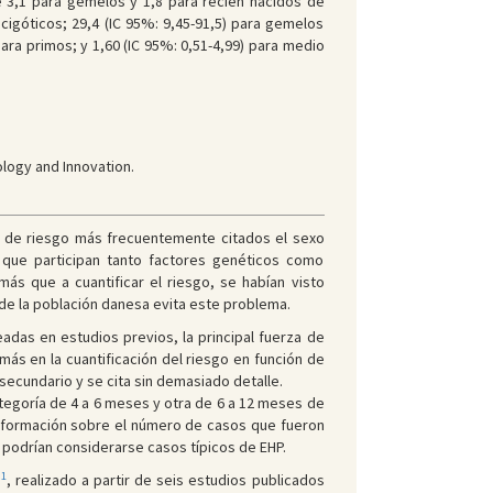
e 3,1 para gemelos y 1,8 para recién nacidos de
cigóticos; 29,4 (IC 95%: 9,45-91,5) para gemelos
para primos; y 1,60 (IC 95%: 0,51-4,99) para medio
logy and Innovation.
res de riesgo más frecuentemente citados el sexo
l que participan tanto factores genéticos como
más que a cuantificar el riesgo, se habían visto
 de la población danesa evita este problema.
leadas en estudios previos, la principal fuerza de
 más en la cuantificación del riesgo en función de
 secundario y se cita sin demasiado detalle.
categoría de 4 a 6 meses y otra de 6 a 12 meses de
información sobre el número de casos que fueron
podrían considerarse casos típicos de EHP.
1
3
, realizado a partir de seis estudios publicados