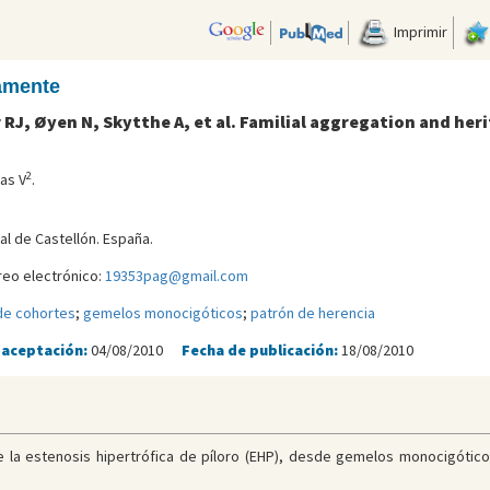
Imprimir
camente
 RJ, Øyen N, Skytthe A, et al. Familial aggregation and herit
2
as V
.
al de Castellón. España.
reo electrónico:
19353pag@gmail.com
de cohortes
;
gemelos monocigóticos
;
patrón de herencia
 aceptación:
04/08/2010
Fecha de publicación:
18/08/2010
 de la estenosis hipertrófica de píloro (EHP), desde gemelos monocigótico