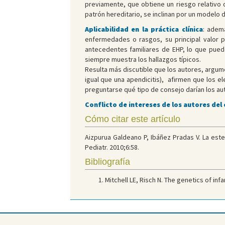
previamente, que obtiene un riesgo relativo 
patrón hereditario, se inclinan por un modelo 
Aplicabilidad en la práctica clínica
: adem
enfermedades o rasgos, su principal valor pa
antecedentes familiares de EHP, lo que puede
siempre muestra los hallazgos típicos.
Resulta más discutible que los autores, argume
igual que una apendicitis), afirmen que los e
preguntarse qué tipo de consejo darían los au
Conflicto de intereses de los autores del
Cómo citar este artículo
Aizpurua Galdeano P, Ibáñez Pradas V. La este
Pediatr. 2010;6:58.
Bibliografía
Mitchell LE, Risch N. The genetics of inf