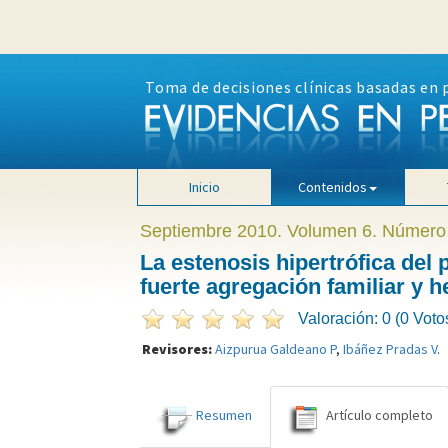
Toma de decisiones clínicas basadas en 
Inicio
Contenidos
Septiembre 2010. Volumen 6. Número
La estenosis hipertrófica del
fuerte agregación familiar y h
Valoración: 0 (0 Voto
Revisores:
Aizpurua Galdeano P
,
Ibáñez Pradas V
.
Resumen
Artículo completo