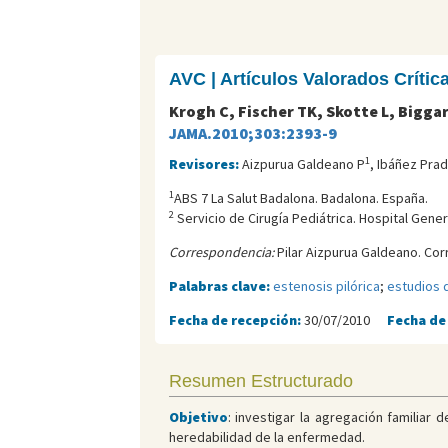
AVC | Artículos Valorados Críti
Krogh C, Fischer TK, Skotte L, Biggar
JAMA.2010;303:2393-9
1
Revisores:
Aizpurua Galdeano P
, Ibáñez Prad
1
ABS 7 La Salut Badalona. Badalona. España.
2
Servicio de Cirugía Pediátrica. Hospital Gener
Correspondencia:
Pilar Aizpurua Galdeano. Cor
Palabras clave:
estenosis pilórica
;
estudios 
Fecha de recepción:
30/07/2010
Fecha de
Resumen Estructurado
Objetivo
: investigar la agregación familiar
heredabilidad de la enfermedad.