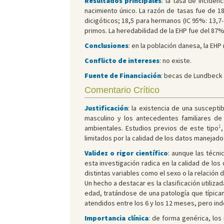
Resultados principales
: la tasa de incide
nacimiento único. La razón de tasas fue de 1
dicigóticos; 18,5 para hermanos (IC 95%: 13,7-2
primos. La heredabilidad de la EHP fue del 87%
Conclusiones
: en la población danesa, la EHP
Conflicto de intereses
: no existe.
Fuente de Financiación
: becas de Lundbeck 
Comentario Crítico
Justificación
: la existencia de una suscept
masculino y los antecedentes familiares de 
1
ambientales. Estudios previos de este tipo
limitados por la calidad de los datos manejad
Validez o rigor científico
: aunque las técni
esta investigación radica en la calidad de los 
distintas variables como el sexo o la relación
Un hecho a destacar es la clasificación utiliza
edad, tratándose de una patología que típica
atendidos entre los 6 y los 12 meses, pero in
Importancia clínica
: de forma genérica, los 