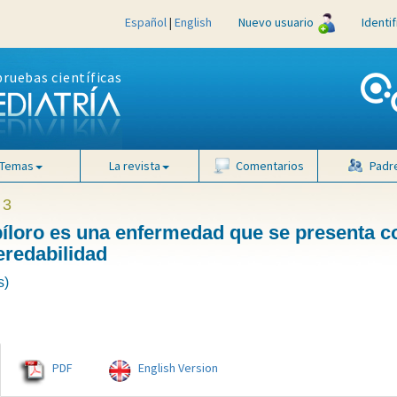
Español
|
English
Nuevo usuario
Identi
pruebas científicas
Temas
La revista
Comentarios
Padr
 3
 píloro es una enfermedad que se presenta c
eredabilidad
s)
PDF
English Version