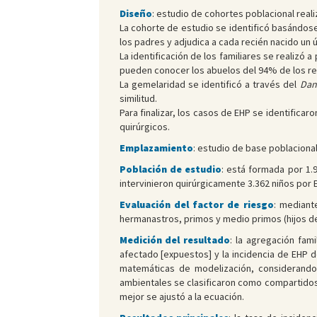
Diseño
: estudio de cohortes poblacional reali
La cohorte de estudio se identificó basándose 
los padres y adjudica a cada recién nacido un 
La identificación de los familiares se realizó a
pueden conocer los abuelos del 94% de los rec
La gemelaridad se identificó a través del
Dan
similitud.
Para finalizar, los casos de EHP se identificar
quirúrgicos.
Emplazamiento
: estudio de base poblaciona
Población de estudio
: está formada por 1.
intervinieron quirúrgicamente 3.362 niños por 
Evaluación del factor de riesgo
: mediant
hermanastros, primos y medio primos (hijos d
Medición del resultado
: la agregación fam
afectado [expuestos] y la incidencia de EHP 
matemáticas de modelización, considerando 
ambientales se clasificaron como compartidos 
mejor se ajustó a la ecuación.