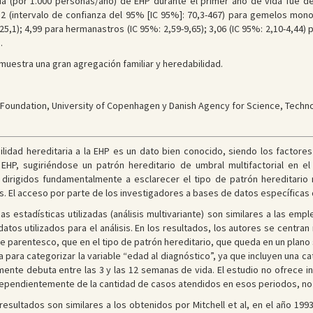
ncia (por 1.000 personas/año) de EHP durante el primer año de vida fue d
82 (intervalo de confianza del 95% [IC 95%]: 70,3-467) para gemelos mono
5,1); 4,99 para hermanastros (IC 95%: 2,59-9,65); 3,06 (IC 95%: 2,10-4,44) 
.
 muestra una gran agregación familiar y heredabilidad.
Foundation, University of Copenhagen y Danish Agency for Science, Techno
ibilidad hereditaria a la EHP es un dato bien conocido, siendo los facto
EHP, sugiriéndose un patrón hereditario de umbral multifactorial en e
, dirigidos fundamentalmente a esclarecer el tipo de patrón hereditario 
os. El acceso por parte de los investigadores a bases de datos específicas
cas estadísticas utilizadas (análisis multivariante) son similares a las emp
datos utilizados para el análisis. En los resultados, los autores se centran
 de parentesco, que en el tipo de patrón hereditario, que queda en un plano
da para categorizar la variable “edad al diagnóstico”, ya que incluyen una 
mente debuta entre las 3 y las 12 semanas de vida. El estudio no ofrece 
dependientemente de la cantidad de casos atendidos en esos periodos, no 
resultados son similares a los obtenidos por Mitchell et al, en el año 199