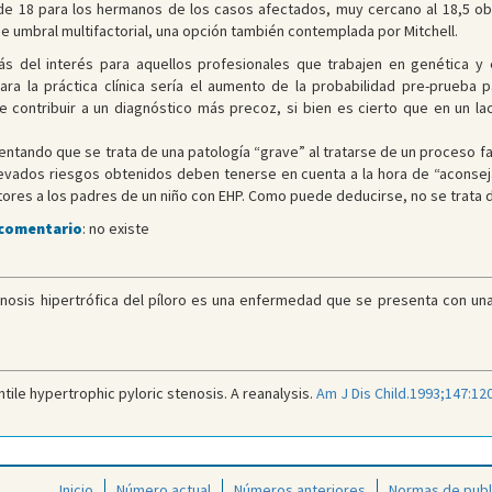
de 18 para los hermanos de los casos afectados, muy cercano al 18,5 obt
de umbral multifactorial, una opción también contemplada por Mitchell.
ás del interés para aquellos profesionales que trabajen en genética y
ra la práctica clínica sería el aumento de la probabilidad pre-prueba p
 contribuir a un diagnóstico más precoz, si bien es cierto que en un lac
ntando que se trata de una patología “grave” al tratarse de un proceso fat
levados riesgos obtenidos deben tenerse en cuenta a la hora de “aconseja
tores a los padres de un niño con EHP. Como puede deducirse, no se trata 
 comentario
: no existe
nosis hipertrófica del píloro es una enfermedad que se presenta con una 
antile hypertrophic pyloric stenosis. A reanalysis.
Am J Dis Child.1993;147:12
Inicio
Número actual
Números anteriores
Normas de publ