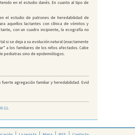
enido en el estudio danés. En cuanto al tipo de
 en el estudio de patrones de heredabilidad de
ara aquellos lactantes con clínica de vómitos y
tante, con un cuadro incipiente, la ecografía no
al si se deja a su evolución natural (exactamente
r” a los familiares de los niños afectados. Cabe
de pediatras sino de epidemiólogos.
fuerte agregación familiar y heredabilidad. Evid
03-11
.
icación
La revista
Mapa
RSS
Contacto