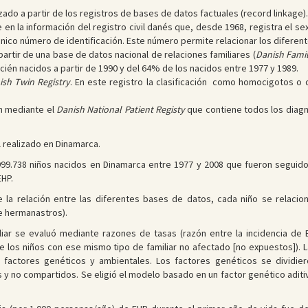
zado a partir de los registros de bases de datos factuales (record linkage).
en la información del registro civil danés que, desde 1968, registra el sex
único número de identificación. Este número permite relacionar los diferen
 partir de una base de datos nacional de relaciones familiares (
Danish Famil
ién nacidos a partir de 1990 y del 64% de los nacidos entre 1977 y 1989.
ish Twin Registry
. En este registro la clasificación como homocigotos o 
on mediante el
Danish National Patient Registy
que contiene todos los diagnó
l realizado en Dinamarca.
999.738 niños nacidos en Dinamarca entre 1977 y 2008 que fueron seguido
EHP.
e la relación entre las diferentes bases de datos, cada niño se rela
e hermanastros).
iliar se evaluó mediante razones de tasas (razón entre la incidencia de
de los niños con ese mismo tipo de familiar no afectado [no expuestos]).
factores genéticos y ambientales. Los factores genéticos se dividier
y no compartidos. Se eligió el modelo basado en un factor genético aditi