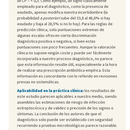
un CP – < 0,5. Como ejemplo, un signo clásicamente
empleado para el diagnóstico, como la presencia de
exudado, apenas modifica nuestra incertidumbre (la
probabilidad
a posteriori
sube del 33,8 al 48,6% si hay
exudado y baja al 28,5% si no lo hay). Para las reglas de
predicción clínica, solo puntuaciones extremas de
algunas escalas ofrecen cierta discriminación
diagnóstica positiva o negativa, si bien estas
puntuaciones son poco frecuentes. Aunque la valoración
clínica no supone ningún coste y puede ser fácilmente
incorporada a nuestro proceso diagnóstico, no parece
que esta información resulte útil, especialmente a la hora
de realizar una prescripción antibiótica empírica. Esta
información es concordante con lo referido en revisiones
previas no sistemáticas.
Aplicabilidad en la práctica clínica:
los resultados de
este estudio parecen aplicables a nuestro medio, siendo
asumibles las estimaciones de riesgo de infección
estreptocócica y de validez o precisión de los signos o
síntomas. La conclusión de los autores de que el
diagnóstico solo puede ser establecido con seguridad
recurriendo a pruebas microbiológicas parece razonable.