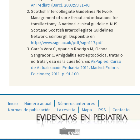
An Pediatr (Barc). 2003;59:31-40
.
Scottish Intercollegiate Guidelines Network.
Management of sore throat and indications for
tonsillectomy. A national clinical guideline. NHS
Scotland Scottish Intercollegiate Guidelines
Network. Edinburgh. Disponible en:
http://www.sign.ac.uk/pdf/sign117.pdf
García Vera C, Aparicio Rodrigo M, Ochoa
Sangrador C. Amigdalitis estreptocócica, tratar o
no tratar, esa es la cuestión. En:
AEPap ed. Curso
de Actualización Pediatría 2011. Madrid: Exlibris
Ediciones; 2011. p. 91-100
.
Inicio
Número actual
Números anteriores
Normas de publicación
La revista
Mapa
RSS
Contacto