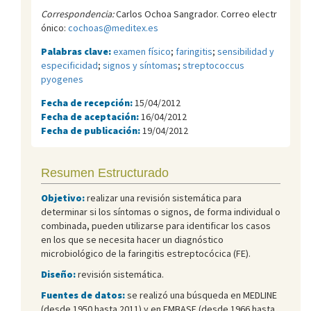
Correspondencia:
Carlos Ochoa Sangrador. Correo electr
ónico:
cochoas@meditex.es
Palabras clave:
examen físico
;
faringitis
;
sensibilidad y
especificidad
;
signos y síntomas
;
streptococcus
pyogenes
Fecha de recepción:
15/04/2012
Fecha de aceptación:
16/04/2012
Fecha de publicación:
19/04/2012
Resumen Estructurado
Objetivo:
realizar una revisión sistemática para
determinar si los síntomas o signos, de forma individual o
combinada, pueden utilizarse para identificar los casos
en los que se necesita hacer un diagnóstico
microbiológico de la faringitis estreptocócica (FE).
Diseño:
revisión sistemática.
Fuentes de datos:
se realizó una búsqueda en MEDLINE
(desde 1950 hasta 2011) y en EMBASE (desde 1966 hasta