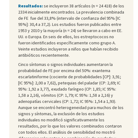
Resultados:
se incluyeron 38 artículos (n = 24 418) de los
2334 inicialmente encontrados. La prevalencia combinada
de FE fue del 33,8% (intervalo de confianza del 95% [IC
95%]: 30,4 a 37,2). Los estudios fueron publicados entre
1953 y 2010 y la mayoría (n = 24) se llevaron a cabo en EE.
UU. o Europa. En seis de ellos, los estreptococos no
fueron identificados específicamente como grupo A.
Veinte estudios incluyeron a niños que habían recibido
antibióticos recientemente.
Cinco síntomas o signos individuales aumentaron la
probabilidad de FE por encima del 50%: exantema
escarlatiniforme (cociente de probabilidades [CP]: 3,91;
[IC 95%]: 2,00 a 7,62), petequias del paladar (CP: 2,69; IC
95%: 1,92 a 3,77), exudado faríngeo (CP: 1,85; IC 95%:
1,58 a 2,16), vómitos (CP: 1,79; IC 95%: 1,58 a 2,16) y
adenopatías cervicales (CP: 1,72; IC 95%: 1,54 a 1,93).
Aunque se encontró heterogeneidad para muchos de los
signos y síntomas, la exclusión de los estudios
individuales no modificó significativamente los
resultados, por lo que los valores combinados contaron
con todos ellos. El análisis de sensibilidad no mostró