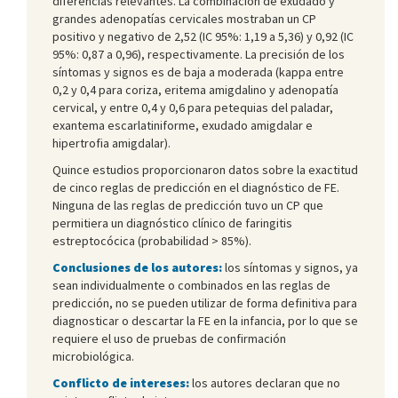
diferencias relevantes. La combinación de exudado y
grandes adenopatías cervicales mostraban un CP
positivo y negativo de 2,52 (IC 95%: 1,19 a 5,36) y 0,92 (IC
95%: 0,87 a 0,96), respectivamente. La precisión de los
síntomas y signos es de baja a moderada (kappa entre
0,2 y 0,4 para coriza, eritema amigdalino y adenopatía
cervical, y entre 0,4 y 0,6 para petequias del paladar,
exantema escarlatiniforme, exudado amigdalar e
hipertrofia amigdalar).
Quince estudios proporcionaron datos sobre la exactitud
de cinco reglas de predicción en el diagnóstico de FE.
Ninguna de las reglas de predicción tuvo un CP que
permitiera un diagnóstico clínico de faringitis
estreptocócica (probabilidad > 85%).
Conclusiones de los autores:
los síntomas y signos, ya
sean individualmente o combinados en las reglas de
predicción, no se pueden utilizar de forma definitiva para
diagnosticar o descartar la FE en la infancia, por lo que se
requiere el uso de pruebas de confirmación
microbiológica.
Conflicto de intereses:
los autores declaran que no