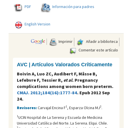
PDF
Información para padres
English Version
Imprimir
Añadir a biblioteca
Comentar este artículo
AVC | Artículos Valorados Críticamente
Boivin A, Luo ZC, Audibert F, Mâsse B,
Lefebvre F, Tessier R,
et al
. Pregnancy
complications among women born preterm.
CMAJ. 2012;184(16):1777-84
. Epub 2012 Sep
24.
1
2
Revisores:
Carvajal Encina F
, Esparza Olcina MJ
.
1
UCIN Hospital de La Serena y Escuela de Medicina
Universidad Católica del Norte. La Serena. Elqui. Chile.
2