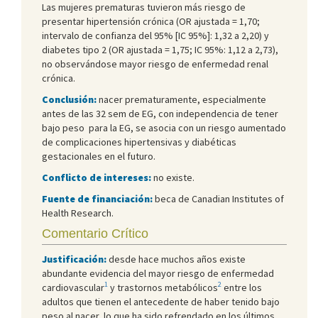
Las mujeres prematuras tuvieron más riesgo de
presentar hipertensión crónica (OR ajustada = 1,70;
intervalo de confianza del 95% [IC 95%]: 1,32 a 2,20) y
diabetes tipo 2 (OR ajustada = 1,75; IC 95%: 1,12 a 2,73),
no observándose mayor riesgo de enfermedad renal
crónica.
Conclusión:
nacer prematuramente, especialmente
antes de las 32 sem de EG, con independencia de tener
bajo peso para la EG, se asocia con un riesgo aumentado
de complicaciones hipertensivas y diabéticas
gestacionales en el futuro.
Conflicto de intereses:
no existe.
Fuente de financiación:
beca de Canadian Institutes of
Health Research.
Comentario Crítico
Justificación:
desde hace muchos años existe
abundante evidencia del mayor riesgo de enfermedad
1
2
cardiovascular
y trastornos metabólicos
entre los
adultos que tienen el antecedente de haber tenido bajo
peso al nacer, lo que ha sido refrendado en los últimos