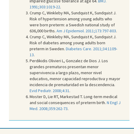
impaired glucose tolerance at age 64.
BMJ.
1991;303:1019-22
.
Crump C, Winkleby MA, Sundquist K, Sundquist J.
Risk of hypertension among young adults who
were born preterm: a Swedish national study of
636,000 births.
Am J Epidemiol. 2011;173:797-803
.
Crump C, Winkleby MA, Sundquist K, Sundquist J.
Risk of diabetes among young adults born
preterm in Sweden.
Diabetes Care. 2011;34:1109-
13
.
Perdikidis Olivieri L, Gonzalez de Dios J. Los
grandes prematuros presentan menor
supervivencia a largo plazo, menor nivel
educativo, menor capacidad reproductiva y mayor
incidencia de prematuridad en la descendencia.
Evid Pediatr. 2008;4:31
.
Moster D, Lie RT, Markestad T. Long-term medical
and social consequences of preterm birth.
N Engl J
Med. 2008;359:262-73
.