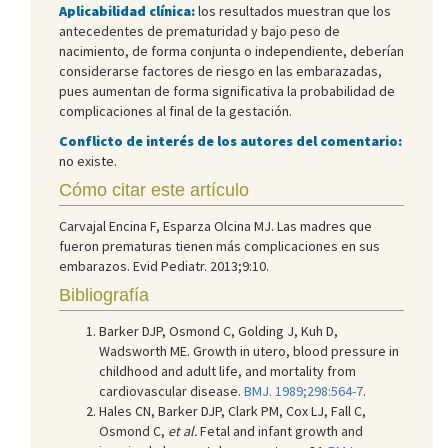
Aplicabilidad clínica:
los resultados muestran que los
antecedentes de prematuridad y bajo peso de
nacimiento, de forma conjunta o independiente, deberían
considerarse factores de riesgo en las embarazadas,
pues aumentan de forma significativa la probabilidad de
complicaciones al final de la gestación.
Conflicto de interés de los autores del comentario:
no existe.
Cómo citar este artículo
Carvajal Encina F, Esparza Olcina MJ. Las madres que
fueron prematuras tienen más complicaciones en sus
embarazos. Evid Pediatr. 2013;9:10.
Bibliografía
Barker DJP, Osmond C, Golding J, Kuh D,
Wadsworth ME. Growth in utero, blood pressure in
childhood and adult life, and mortality from
cardiovascular disease.
BMJ. 1989;298:564-7
.
Hales CN, Barker DJP, Clark PM, Cox LJ, Fall C,
Osmond C,
et al.
Fetal and infant growth and