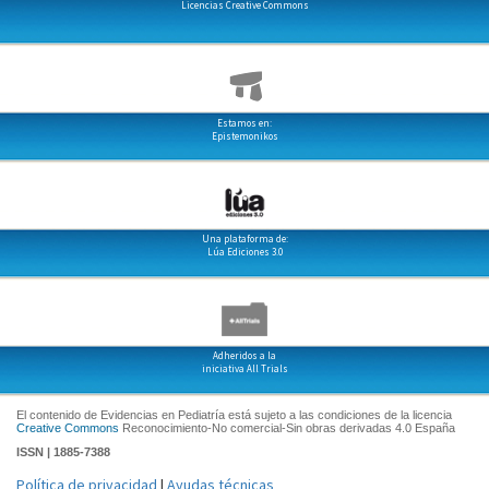
Licencias Creative Commons
Estamos en:
Epistemonikos
Una plataforma de:
Lúa Ediciones 3.0
Adheridos a la
iniciativa All Trials
El contenido de Evidencias en Pediatría está sujeto a las condiciones de la licencia
Creative Commons
Reconocimiento-No comercial-Sin obras derivadas 4.0 España
ISSN | 1885-7388
Política de privacidad
|
Ayudas técnicas