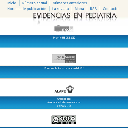
Inicio
Número actual
Números anteriores
Normas de publicación
La revista
Mapa
RSS
Contacto
Premio MEDES 2012
Premio a la transparencia del SNS
Avalado por:
Asociación Latinoamericana
de Pediatría