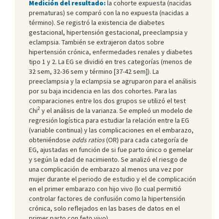
Medición del resultado:
la cohorte expuesta (nacidas
prematuras) se comparó con la no expuesta (nacidas a
término). Se registró la existencia de diabetes
gestacional, hipertensión gestacional, preeclampsia y
eclampsia. También se extrajeron datos sobre
hipertensión crónica, enfermedades renales y diabetes
tipo 1 y 2. La EG se dividió en tres categorías (menos de
32 sem, 32-36 sem y término [37-42 sem]). La
preeclampsia y la eclampsia se agruparon para el análisis
por su baja incidencia en las dos cohortes. Para las
comparaciones entre los dos grupos se utilizó el test
2
Chi
y el análisis de la varianza. Se empleó un modelo de
regresión logística para estudiar la relación entre la EG
(variable continua) y las complicaciones en el embarazo,
obteniéndose
odds ratios
(OR) para cada categoría de
EG, ajustadas en función de si fue parto único o gemelar
y según la edad de nacimiento. Se analizó el riesgo de
una complicación de embarazo al menos una vez por
mujer durante el periodo de estudio y el de complicación
en el primer embarazo con hijo vivo (lo cual permitió
controlar factores de confusión como la hipertensión
crónica, solo reflejados en las bases de datos en el
primer parto con feto vivo).