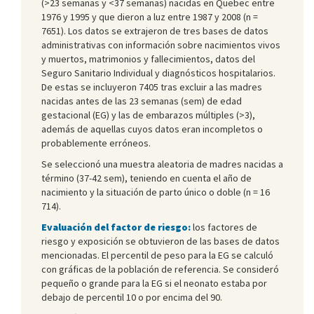
(>23 semanas y <37 semanas) nacidas en Quebec entre
1976 y 1995 y que dieron a luz entre 1987 y 2008 (n =
7651). Los datos se extrajeron de tres bases de datos
administrativas con información sobre nacimientos vivos
y muertos, matrimonios y fallecimientos, datos del
Seguro Sanitario Individual y diagnósticos hospitalarios.
De estas se incluyeron 7405 tras excluir a las madres
nacidas antes de las 23 semanas (sem) de edad
gestacional (EG) y las de embarazos múltiples (>3),
además de aquellas cuyos datos eran incompletos o
probablemente erróneos.
Se seleccionó una muestra aleatoria de madres nacidas a
término (37-42 sem), teniendo en cuenta el año de
nacimiento y la situación de parto único o doble (n = 16
714).
Evaluación del factor de riesgo:
los factores de
riesgo y exposición se obtuvieron de las bases de datos
mencionadas. El percentil de peso para la EG se calculó
con gráficas de la población de referencia. Se consideró
pequeño o grande para la EG si el neonato estaba por
debajo de percentil 10 o por encima del 90.