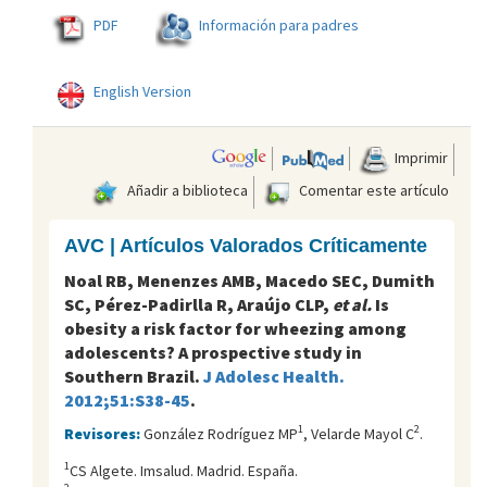
PDF
Información para padres
English Version
Imprimir
Añadir a biblioteca
Comentar este artículo
AVC | Artículos Valorados Críticamente
Noal RB, Menenzes AMB, Macedo SEC, Dumith
SC, Pérez-Padirlla R, Araújo CLP,
et al.
Is
obesity a risk factor for wheezing among
adolescents? A prospective study in
Southern Brazil.
J Adolesc Health.
2012;51:S38-45
.
1
2
Revisores:
González Rodríguez MP
, Velarde Mayol C
.
1
CS Algete. Imsalud. Madrid. España.