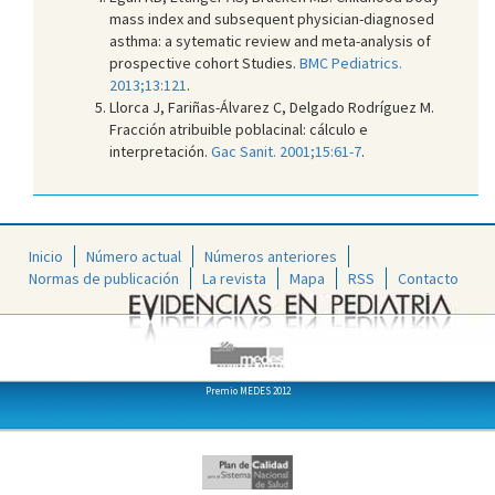
mass index and subsequent physician-diagnosed
asthma: a sytematic review and meta-analysis of
prospective cohort Studies.
BMC Pediatrics.
2013;13:121
.
Llorca J, Fariñas-Álvarez C, Delgado Rodríguez M.
Fracción atribuible poblacinal: cálculo e
interpretación.
Gac Sanit. 2001;15:61-7
.
Inicio
Número actual
Números anteriores
Normas de publicación
La revista
Mapa
RSS
Contacto
Premio MEDES 2012