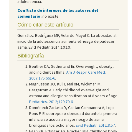
adolescencia.
Conflicto de intereses de los autores del
comentario:
no existe.
Cómo citar este artículo
González-Rodríguez MP, Velarde-Mayol C. La obesidad al
inicio de la adolescencia aumenta el riesgo de padecer
asma. Evid Pediatr. 2014;10:10.
Bibliografía
Beuther DA, Sutherland Er. Overweight, obesity,
and incident asthma.
Am J Respir Care Med.
2007;175:661-6
.
Magnusson JÖ, Kull I, Mai XM, Wickman M,
Bergstrom A. Early childhood overweight and
asthma and allergic sensitization at 8 years of age.
Pediatrics. 2012;129:70-6
.
Doménech Zarketa D, Castan Campanera A, Lojo
Pons P. El sobrepeso-obesidad durante la primera
infancia se asocia a mayor riesgo de asma
bronquial a los ocho años.
Evid Pediatr. 2012;8:57
.
Egan KB, Ettinger AS, Bracken MB. Childhood body