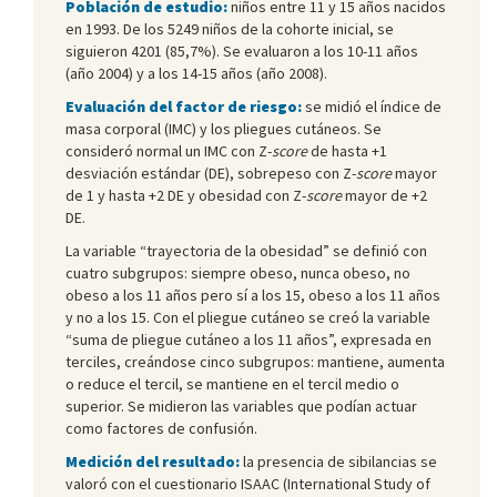
Población de estudio:
niños entre 11 y 15 años nacidos
en 1993. De los 5249 niños de la cohorte inicial, se
siguieron 4201 (85,7%). Se evaluaron a los 10-11 años
(año 2004) y a los 14-15 años (año 2008).
Evaluación del factor de riesgo:
se midió el índice de
masa corporal (IMC) y los pliegues cutáneos. Se
consideró normal un IMC con Z-
score
de hasta +1
desviación estándar (DE), sobrepeso con Z-
score
mayor
de 1 y hasta +2 DE y obesidad con Z-
score
mayor de +2
DE.
La variable “trayectoria de la obesidad” se definió con
cuatro subgrupos: siempre obeso, nunca obeso, no
obeso a los 11 años pero sí a los 15, obeso a los 11 años
y no a los 15. Con el pliegue cutáneo se creó la variable
“suma de pliegue cutáneo a los 11 años”, expresada en
terciles, creándose cinco subgrupos: mantiene, aumenta
o reduce el tercil, se mantiene en el tercil medio o
superior. Se midieron las variables que podían actuar
como factores de confusión.
Medición del resultado:
la presencia de sibilancias se
valoró con el cuestionario ISAAC (International Study of