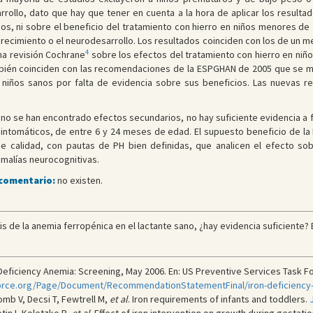
rrollo, dato que hay que tener en cuenta a la hora de aplicar los result
s, ni sobre el beneficio del tratamiento con hierro en niños menores de 2
ecimiento o el neurodesarrollo. Los resultados coinciden con los de un me
4
na revisión Cochrane
sobre los efectos del tratamiento con hierro en niño
mbién coinciden con las recomendaciones de la ESPGHAN de 2005 que se 
y niños sanos por falta de evidencia sobre sus beneficios. Las nuevas
o se han encontrado efectos secundarios, no hay suficiente evidencia a fa
ntomáticos, de entre 6 y 24 meses de edad. El supuesto beneficio de la 
 calidad, con pautas de PH bien definidas, que analicen el efecto sob
malías neurocognitivas.
 comentario:
no existen.
is de la anemia ferropénica en el lactante sano, ¿hay evidencia suficiente? E
ficiency Anemia: Screening, May 2006. En: US Preventive Services Task Forc
orce.org/Page/Document/RecommendationStatementFinal/iron-deficiency
mb V, Decsi T, Fewtrell M,
et al
. Iron requirements of infants and toddlers.