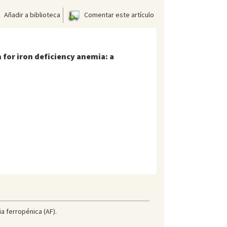
Añadir a biblioteca
Comentar este artículo
for iron deficiency anemia: a
a ferropénica (AF).