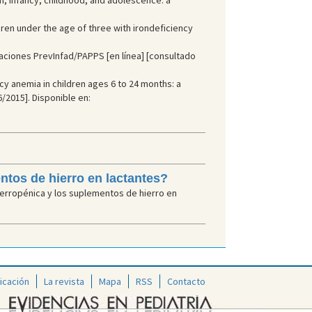
on, infancy, childhood, and adolescence: a
ren under the age of three with irondeficiency
aciones PrevInfad/PAPPS [en línea] [consultado
cy anemia in children ages 6 to 24 months: a
/2015]. Disponible en:
ntos de hierro en lactantes?
ferropénica y los suplementos de hierro en
icación
La revista
Mapa
RSS
Contacto