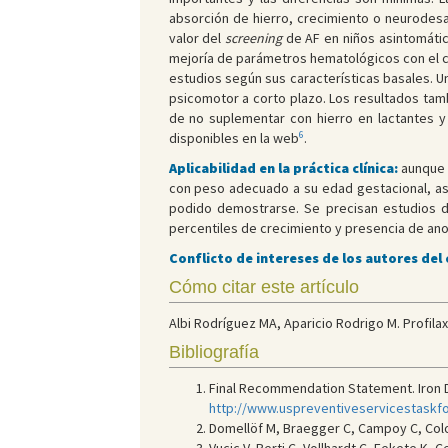
absorción de hierro, crecimiento o neurodesa
valor del
screening
de AF en niños asintomático
mejoría de parámetros hematológicos con el cr
estudios según sus características basales. U
psicomotor a corto plazo. Los resultados ta
de no suplementar con hierro en lactantes 
6
disponibles en la web
.
Aplicabilidad en la práctica clínica:
aunque n
con peso adecuado a su edad gestacional, asi
podido demostrarse. Se precisan estudios de
percentiles de crecimiento y presencia de ano
Conflicto de intereses de los autores del
Cómo citar este artículo
Albi Rodríguez MA, Aparicio Rodrigo M. Profilax
Bibliografía
Final Recommendation Statement. Iron De
http://www.uspreventiveservicestaskf
Domellöf M, Braegger C, Campoy C, Colo