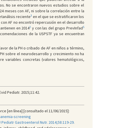
ados. No se encontraron nuevos estudios sobre el
4 meses con AF, ni sobre la correlación entre la
3
tanálisis reciente
en el que se estratificaron los
 con AF no encontró repercusión en el desarrollo
2
5
mantienen en 2014
y con las del grupo PrevInfad
 recomendaciones de la USPSTF ya se encuentran
vor de la PH o cribado de AF en niños a término,
PH sobre el neurodesarrollo y crecimiento no ha
re variables concretas (valores hematológicos,
vid Pediatr. 2015;11:42.
e [en línea] [consultado el 11/06/2015]:
-anemia-screening
J Pediatr Gastroenterol Nutr. 2014;58:119-29.