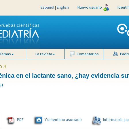
Español
|
English
Nuevo usuario
Identi
pruebas científicas
Temas
La revista
Comentarios
Padr
o 3
énica en el lactante sano, ¿hay evidencia su
s)
PDF
Comentario asociado
Información pa