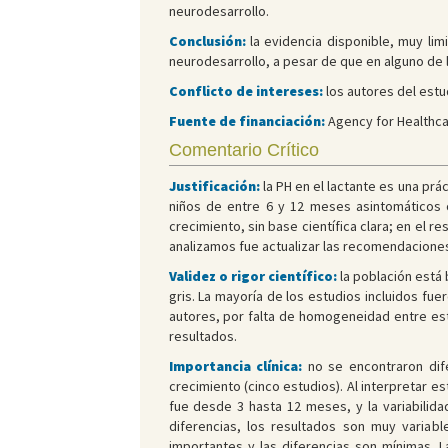
neurodesarrollo.
Conclusión:
la evidencia disponible, muy lim
neurodesarrollo, a pesar de que en alguno de
Conflicto de intereses:
los autores del estu
Fuente de financiación:
Agency for Healthca
Comentario Crítico
Justificación:
la PH en el lactante es una prá
niños de entre 6 y 12 meses asintomáticos c
crecimiento, sin base científica clara; en el r
analizamos fue actualizar las recomendaciones
Validez o rigor científico:
la población está 
gris. La mayoría de los estudios incluidos fue
autores, por falta de homogeneidad entre estu
resultados.
Importancia clínica:
no se encontraron dife
crecimiento (cinco estudios). Al interpretar 
fue desde 3 hasta 12 meses, y la variabilid
diferencias, los resultados son muy variabl
importantes y las diferencias son mínimas. 