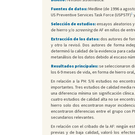
Fuentes de datos:
Medline (de 1996 a agosto
1
US Preventive Services Task Force (USPSTF)
y
Selección de estudios:
ensayos aleatorios y 
de hierro y/o
screening
de AF en niños de entre
Extracción de los datos:
dos autores de form
y otro la revisó. Dos autores de forma inde
determinó la calidad de la evidencia para cada
metanálisis de los datos debido al escaso nú
Resultados principales:
se seleccionaron die
los 6-9 meses de vida, en forma de hierro oral,
En relación a la PH: 5/6 estudios no encontr
importantes. Tres estudios de calidad media re
una diferencia mínima sin significación clíni
cuatro estudios de calidad alta no se encontra
hierro solo dos encontraron mayor incidencia
encontraron diferencias entre el grupo con P
secundarios relevantes.
En relación con el cribado de la AF: ningún es
previas y de baja calidad, valoró los efect