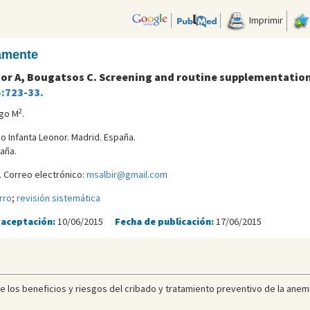
Imprimir
camente
tor A, Bougatsos C. Screening and routine supplementation 
5:723-33.
2
igo M
.
io Infanta Leonor. Madrid. España.
paña.
 Correo electrónico:
msalbir@gmail.com
rro
;
revisión sistemática
 aceptación:
10/06/2015
Fecha de publicación:
17/06/2015
e los beneficios y riesgos del cribado y tratamiento preventivo de la anemi