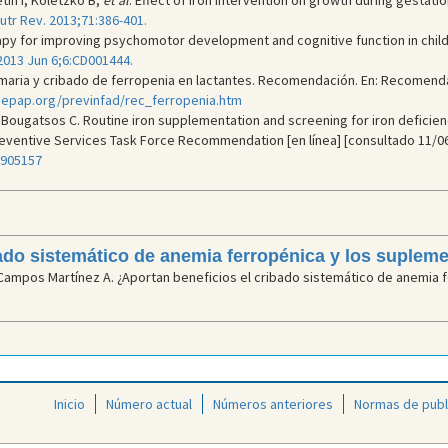
etin I, Koletzko B,
et al
. Effect of iron intervention on growth during gestati
utr Rev. 2013;71:386-401.
rapy for improving psychomotor development and cognitive function in child
013 Jun 6;6:CD001444.
imaria y cribado de ferropenia en lactantes. Recomendación. En: Recomend
aepap.org/previnfad/rec_ferropenia.htm
, Bougatsos C. Routine iron supplementation and screening for iron deficien
reventive Services Task Force Recommendation [en línea] [consultado 11/06
5905157
ado sistemático de anemia ferropénica y los supleme
 Campos Martínez A. ¿Aportan beneficios el cribado sistemático de anemia 
Inicio
Número actual
Números anteriores
Normas de publ