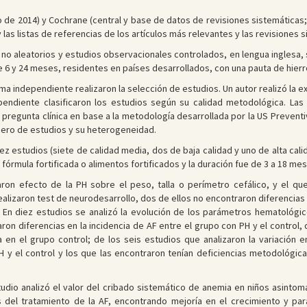
 de 2014) y Cochrane (central y base de datos de revisiones sistemáticas;
 las listas de referencias de los artículos más relevantes y las revisiones 
no aleatorios y estudios observacionales controlados, en lengua inglesa, s
 6 y 24 meses, residentes en países desarrollados, con una pauta de hierro 
a independiente realizaron la selección de estudios. Un autor realizó la 
pendiente clasificaron los estudios según su calidad metodológica. Las
 pregunta clínica en base a la metodología desarrollada por la US Preventi
mero de estudios y su heterogeneidad.
z estudios (siete de calidad media, dos de baja calidad y uno de alta cali
 fórmula fortificada o alimentos fortificados y la duración fue de 3 a 18 mes
aron efecto de la PH sobre el peso, talla o perímetro cefálico, y el qu
alizaron test de neurodesarrollo, dos de ellos no encontraron diferencias 
ca. En diez estudios se analizó la evolución de los parámetros hematológ
ron diferencias en la incidencia de AF entre el grupo con PH y el control, 
 en el grupo control; de los seis estudios que analizaron la variación 
H y el control y los que las encontraron tenían deficiencias metodológic
tudio analizó el valor del cribado sistemático de anemia en niños asintomá
os del tratamiento de la AF, encontrando mejoría en el crecimiento y p