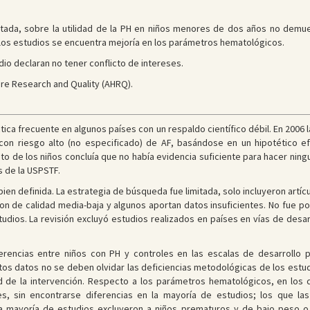
itada, sobre la utilidad de la PH en niños menores de dos años no demue
 los estudios se encuentra mejoría en los parámetros hematológicos.
dio declaran no tener conflicto de intereses.
re Research and Quality (AHRQ).
ctica frecuente en algunos países con un respaldo científico débil. En 2006
on riesgo alto (no especificado) de AF, basándose en un hipotético ef
esto de los niños concluía que no había evidencia suficiente para hacer nin
 de la USPSTF.
bien definida. La estrategia de búsqueda fue limitada, solo incluyeron artíc
ron de calidad media-baja y algunos aportan datos insuficientes. No fue pos
dios. La revisión excluyó estudios realizados en países en vías de desarro
rencias entre niños con PH y controles en las escalas de desarrollo 
estos datos no se deben olvidar las deficiencias metodológicas de los estu
ad de la intervención. Respecto a los parámetros hematológicos, en lo
es, sin encontrarse diferencias en la mayoría de estudios; los que la
La mayoría de estudios excluyeron a niños prematuros y de bajo peso o