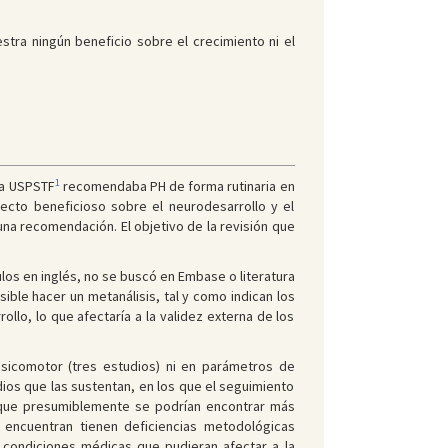
stra ningún beneficio sobre el crecimiento ni el
1
 la USPSTF
recomendaba PH de forma rutinaria en
ecto beneficioso sobre el neurodesarrollo y el
guna recomendación. El objetivo de la revisión que
ulos en inglés, no se buscó en Embase o literatura
ible hacer un metanálisis, tal y como indican los
llo, lo que afectaría a la validez externa de los
psicomotor (tres estudios) ni en parámetros de
dios que las sustentan, en los que el seguimiento
s que presumiblemente se podrían encontrar más
s encuentran tienen deficiencias metodológicas
 condiciones médicas que pudieran afectar a la