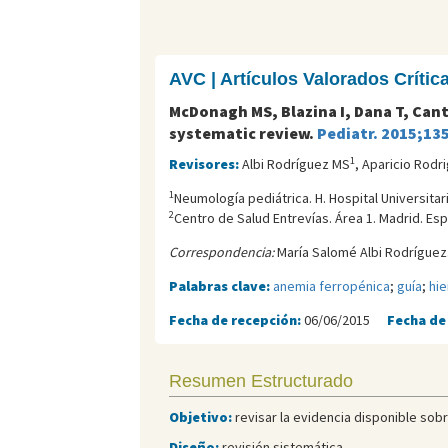
AVC | Artículos Valorados Críti
McDonagh MS, Blazina I, Dana T, Can
systematic review.
Pediatr. 2015;13
1
Revisores:
Albi Rodríguez MS
, Aparicio Rodr
1
Neumología pediátrica. H. Hospital Universitar
2
Centro de Salud Entreví­as. Área 1. Madrid. Es
Correspondencia:
María Salomé Albi Rodríguez.
Palabras clave:
anemia ferropénica
;
guía
;
hie
Fecha de recepción:
06/06/2015
Fecha de
Resumen Estructurado
Objetivo:
revisar la evidencia disponible sobr
Diseño:
revisión sistemática.