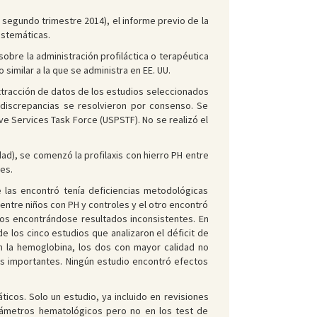
 segundo trimestre 2014), el informe previo de la
sistemáticas.
obre la administración profiláctica o terapéutica
similar a la que se administra en EE. UU.
extracción de datos de los estudios seleccionados
 discrepancias se resolvieron por consenso. Se
ve Services Task Force (USPSTF). No se realizó el
dad), se comenzó la profilaxis con hierro PH entre
es.
e las encontró tenía deficiencias metodológicas
entre niños con PH y controles y el otro encontró
icos encontrándose resultados inconsistentes. En
de los cinco estudios que analizaron el déficit de
en la hemoglobina, los dos con mayor calidad no
as importantes. Ningún estudio encontró efectos
ticos. Solo un estudio, ya incluido en revisiones
arámetros hematológicos pero no en los test de