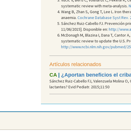
Vucic V, Berti C, Vollhardt C, Fekete K, C
systematic review with meta-analysis.
N
Wang B, Zhan S, Gong T, Lee L. Iron the
anaemia.
Cochrane Database Syst Rev. 2
Sánchez Ruiz-Cabello FJ. Prevención pr
11/06/2015]. Disponible en:
http://www.
McDonagh M, Blazina I, Dana T, Cantor A
systematic review to update the U.S. P
http://www.ncbi.nlm.nih.gov/pubmed/2
Artículos relacionados
CA
|
¿Aportan beneficios el crib
Sánchez Ruiz-Cabello FJ, Valenzuela Molina O,
lactantes? Evid Pediatr. 2015;11:50