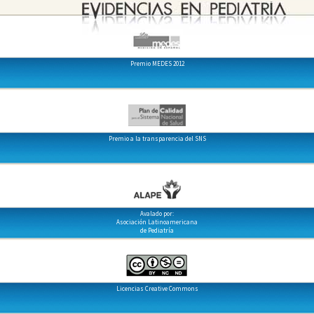
Premio MEDES 2012
Premio a la transparencia del SNS
Avalado por:
Asociación Latinoamericana
de Pediatría
Licencias Creative Commons