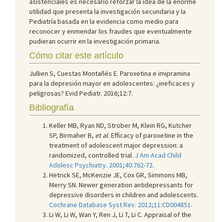
asistenciales es necesario reforzar la idea de la enorme
utilidad que presenta la investigación secundaria y la
Pediatría basada en la evidencia como medio para
reconocer y enmendar los fraudes que eventualmente
pudieran ocurrir en la investigación primaria.
Cómo citar este artículo
Jullien S, Cuestas Montañés E. Paroxetina e imipramina
para la depresión mayor en adolescentes: ¿ineficaces y
peligrosas? Evid Pediatr. 2016;12:7.
Bibliografía
Keller MB, Ryan ND, Strober M, Klein RG, Kutcher
SP, Birmaher B,
et al
. Efficacy of paroxetine in the
treatment of adolescent major depression: a
randomized, controlled trial.
J Am Acad Child
Adolesc Psychiatry. 2001;40:762-72.
Hetrick SE, McKenzie JE, Cox GR, Simmons MB,
Merry SN. Newer generation antidepressants for
depressive disorders in children and adolescents.
Cochrane Database Syst Rev. 2012;11:CD004851.
Li W, Li W, Wan Y, Ren J, Li T, Li C. Appraisal of the