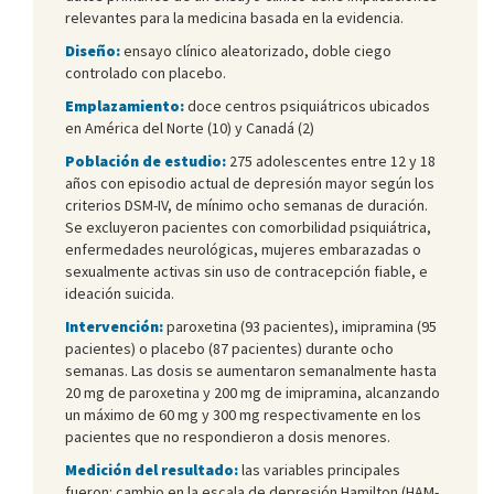
relevantes para la medicina basada en la evidencia.
Diseño:
ensayo clínico aleatorizado, doble ciego
controlado con placebo.
Emplazamiento:
doce centros psiquiátricos ubicados
en América del Norte (10) y Canadá (2)
Población de estudio:
275 adolescentes entre 12 y 18
años con episodio actual de depresión mayor según los
criterios DSM-IV, de mínimo ocho semanas de duración.
Se excluyeron pacientes con comorbilidad psiquiátrica,
enfermedades neurológicas, mujeres embarazadas o
sexualmente activas sin uso de contracepción fiable, e
ideación suicida.
Intervención:
paroxetina (93 pacientes), imipramina (95
pacientes) o placebo (87 pacientes) durante ocho
semanas. Las dosis se aumentaron semanalmente hasta
20 mg de paroxetina y 200 mg de imipramina, alcanzando
un máximo de 60 mg y 300 mg respectivamente en los
pacientes que no respondieron a dosis menores.
Medición del resultado:
las variables principales
fueron: cambio en la escala de depresión Hamilton (HAM-