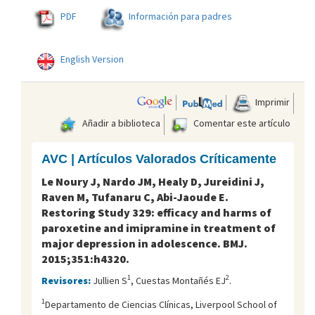
PDF
Información para padres
English Version
Imprimir
Añadir a biblioteca
Comentar este artículo
AVC | Artículos Valorados Críticamente
Le Noury J, Nardo JM, Healy D, Jureidini J,
Raven M, Tufanaru C, Abi-Jaoude E.
Restoring Study 329: efficacy and harms of
paroxetine and imipramine in treatment of
major depression in adolescence. BMJ.
2015;351:h4320.
1
2
Revisores:
Jullien S
, Cuestas Montañés EJ
.
1
Departamento de Ciencias Clínicas, Liverpool School of