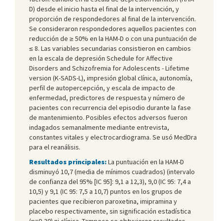
D) desde el inicio hasta el final de la intervención, y
proporción de respondedores al final de la intervención.
Se consideraron respondedores aquellos pacientes con
reducción de ≥ 50% en la HAM-D o con una puntuación de
≤ 8. Las variables secundarias consistieron en cambios
en la escala de depresión Schedule for Affective
Disorders and Schizofremia for Adolescents - Lifetime
version (K-SADS-L), impresión global clínica, autonomía,
perfil de autopercepción, y escala de impacto de
enfermedad, predictores de respuesta y número de
pacientes con recurrencia del episodio durante la fase
de mantenimiento. Posibles efectos adversos fueron
indagados semanalmente mediante entrevista,
constantes vitales y electrocardiograma. Se usó MedDra
para el reanálisis.
Resultados principales:
La puntuación en la HAM-D
disminuyó 10,7 (media de mínimos cuadrados) (intervalo
de confianza del 95% [IC 95]: 9,1 a 12,3), 9,0 (IC 95: 7,4 a
10,5) y 9,1 (IC 95: 7,5 a 10,7) puntos en los grupos de
pacientes que recibieron paroxetina, imipramina y
placebo respectivamente, sin significación estadística
(p=0,20) ni clínica. Tampoco se obtuvieron resultados