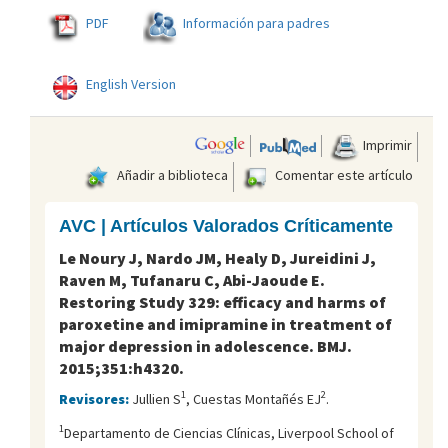
PDF
Información para padres
English Version
Imprimir
Añadir a biblioteca
Comentar este artículo
AVC | Artículos Valorados Críticamente
Le Noury J, Nardo JM, Healy D, Jureidini J,
Raven M, Tufanaru C, Abi-Jaoude E.
Restoring Study 329: efficacy and harms of
paroxetine and imipramine in treatment of
major depression in adolescence. BMJ.
2015;351:h4320.
1
2
Revisores:
Jullien S
, Cuestas Montañés EJ
.
1
Departamento de Ciencias Clínicas, Liverpool School of