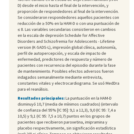
D) desde el inicio hasta el final de la intervención, y
proporción de respondedores al final de la intervención.
Se consideraron respondedores aquellos pacientes con
reducción de ≥ 50% en la HAM-D o con una puntuación de
≤ 8. Las variables secundarias consistieron en cambios
en la escala de depresión Schedule for Affective
Disorders and Schizofremia for Adolescents - Lifetime
version (K-SADS-L), impresión global clínica, autonomía,
perfil de autopercepción, y escala de impacto de
enfermedad, predictores de respuesta y número de
pacientes con recurrencia del episodio durante la fase
de mantenimiento. Posibles efectos adversos fueron
indagados semanalmente mediante entrevista,
constantes vitales y electrocardiograma. Se usó MedDra
para el reanálisis.
Resultados principales:
La puntuación en la HAM-D
disminuyó 10,7 (media de mínimos cuadrados) (intervalo
de confianza del 95% [IC 95]: 9,1 a 12,3), 9,0 (IC 95: 7,4 a
10,5) y 9,1 (IC 95: 7,5 a 10,7) puntos en los grupos de
pacientes que recibieron paroxetina, imipramina y
placebo respectivamente, sin significación estadística
(p=0,20) ni clínica. Tampoco se obtuvieron resultados