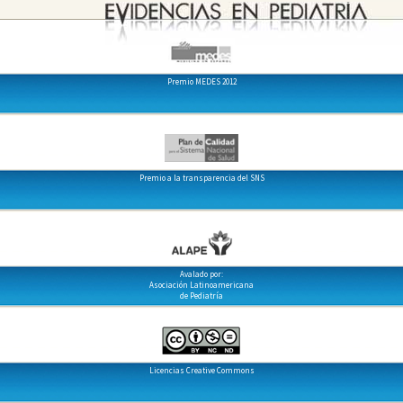
Premio MEDES 2012
Premio a la transparencia del SNS
Avalado por:
Asociación Latinoamericana
de Pediatría
Licencias Creative Commons