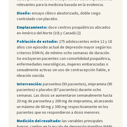
relevantes para la medicina basada en la evidencia.
Diseño:
ensayo clínico aleatorizado, doble ciego
controlado con placebo.
Emplazamiento:
doce centros psiquiátricos ubicados
en América del Norte (10) y Canadá (2)
Población de estudio:
275 adolescentes entre 12 y 18
años con episodio actual de depresión mayor según los
criterios DSM-IV, de mínimo ocho semanas de duración.
Se excluyeron pacientes con comorbilidad psiquiátrica,
enfermedades neurológicas, mujeres embarazadas o
sexualmente activas sin uso de contracepción fiable, e
ideación suicida.
Intervención:
paroxetina (93 pacientes), imipramina (95
pacientes) o placebo (87 pacientes) durante ocho
semanas. Las dosis se aumentaron semanalmente hasta
20 mg de paroxetina y 200 mg de imipramina, alcanzando
un máximo de 60 mg y 300 mg respectivamente en los
pacientes que no respondieron a dosis menores.
Medición del resultado:
las variables principales
fueron: cambio en la escala de depresión Hamilton (HAM-