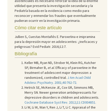
asistenciales es necesario reforzar la idea de la enorme
utilidad que presenta la investigación secundaria y la
Pediatría basada en la evidencia como medio para
reconocer y enmendar los fraudes que eventualmente
pudieran ocurrir en la investigación primaria.
Cómo citar este artículo
Jullien S, Cuestas Montañés E. Paroxetina e imipramina
para la depresión mayor en adolescentes: ¿ineficaces y
peligrosas? Evid Pediatr. 2016;12:7.
Bibliografía
Keller MB, Ryan ND, Strober M, Klein RG, Kutcher
SP, Birmaher B,
et al
. Efficacy of paroxetine in the
treatment of adolescent major depression: a
randomized, controlled trial.
J Am Acad Child
Adolesc Psychiatry. 2001;40:762-72.
Hetrick SE, McKenzie JE, Cox GR, Simmons MB,
Merry SN. Newer generation antidepressants for
depressive disorders in children and adolescents.
Cochrane Database Syst Rev. 2012;11:CD004851.
Li W, Li W, Wan Y, Ren J, Li T, Li C. Appraisal of the