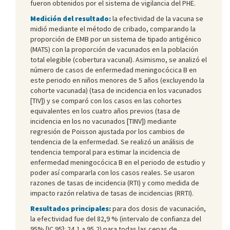
fueron obtenidos por el sistema de vigilancia del PHE.
Medición del resultado:
la efectividad de la vacuna se
midió mediante el método de cribado, comparando la
proporción de EMB por un sistema de tipado antigénico
(MATS) con la proporción de vacunados en la población
total elegible (cobertura vacunal). Asimismo, se analizó el
número de casos de enfermedad meningocócica B en
este periodo en niños menores de 5 años (excluyendo la
cohorte vacunada) (tasa de incidencia en los vacunados
[TIV]) y se comparó con los casos en las cohortes
equivalentes en los cuatro años previos (tasa de
incidencia en los no vacunados [TINV]) mediante
regresión de Poisson ajustada por los cambios de
tendencia de la enfermedad. Se realizó un análisis de
tendencia temporal para estimar la incidencia de
enfermedad meningocócica B en el periodo de estudio y
poder así compararla con los casos reales. Se usaron
razones de tasas de incidencia (RTI) y como medida de
impacto razón relativa de tasas de incidencias (RRTI).
Resultados principales:
para dos dosis de vacunación,
la efectividad fue del 82,9 % (intervalo de confianza del
95% [IC 95]: 24,1 a 95,2) para todas las cepas de