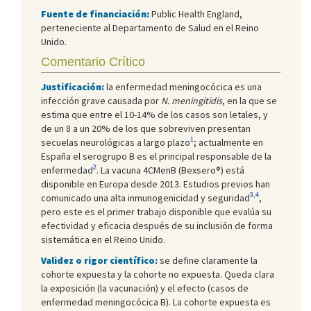
Fuente de financiación:
Public Health England,
perteneciente al Departamento de Salud en el Reino
Unido.
Comentario Crítico
Justificación:
la enfermedad meningocócica es una
infección grave causada por
N.
meningitidis
, en la que se
estima que entre el 10-14% de los casos son letales, y
de un 8 a un 20% de los que sobreviven presentan
1
secuelas neurológicas a largo plazo
; actualmente en
España el serogrupo B es el principal responsable de la
2
enfermedad
. La vacuna 4CMenB (Bexsero®) está
disponible en Europa desde 2013. Estudios previos han
3,4
comunicado una alta inmunogenicidad y seguridad
,
pero este es el primer trabajo disponible que evalúa su
efectividad y eficacia después de su inclusión de forma
sistemática en el Reino Unido.
Validez o rigor científico:
se define claramente la
cohorte expuesta y la cohorte no expuesta. Queda clara
la exposición (la vacunación) y el efecto (casos de
enfermedad meningocócica B). La cohorte expuesta es