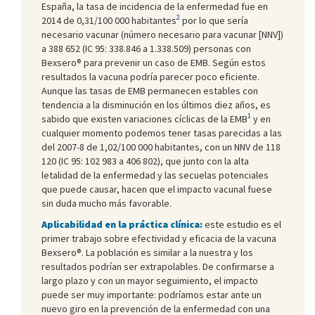
España, la tasa de incidencia de la enfermedad fue en
2
2014 de 0,31/100 000 habitantes
por lo que sería
necesario vacunar (número necesario para vacunar [NNV])
a 388 652 (IC 95: 338.846 a 1.338.509) personas con
Bexsero® para prevenir un caso de EMB. Según estos
resultados la vacuna podría parecer poco eficiente.
Aunque las tasas de EMB permanecen estables con
tendencia a la disminución en los últimos diez años, es
1
sabido que existen variaciones cíclicas de la EMB
y en
cualquier momento podemos tener tasas parecidas a las
del 2007-8 de 1,02/100 000 habitantes, con un NNV de 118
120 (IC 95: 102 983 a 406 802), que junto con la alta
letalidad de la enfermedad y las secuelas potenciales
que puede causar, hacen que el impacto vacunal fuese
sin duda mucho más favorable.
Aplicabilidad en la práctica clínica:
este estudio es el
primer trabajo sobre efectividad y eficacia de la vacuna
Bexsero®. La población es similar a la nuestra y los
resultados podrían ser extrapolables. De confirmarse a
largo plazo y con un mayor seguimiento, el impacto
puede ser muy importante: podríamos estar ante un
nuevo giro en la prevención de la enfermedad con una