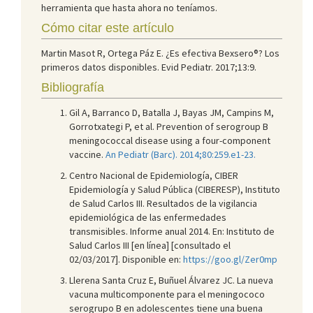
herramienta que hasta ahora no teníamos.
Cómo citar este artículo
Martin Masot R, Ortega Páz E. ¿Es efectiva Bexsero®? Los
primeros datos disponibles. Evid Pediatr. 2017;13:9.
Bibliografía
Gil A, Barranco D, Batalla J, Bayas JM, Campins M,
Gorrotxategi P, et al. Prevention of serogroup B
meningococcal disease using a four-component
vaccine.
An Pediatr (Barc). 2014;80:259.e1-23.
Centro Nacional de Epidemiología, CIBER
Epidemiología y Salud Pública (CIBERESP), Instituto
de Salud Carlos III. Resultados de la vigilancia
epidemiológica de las enfermedades
transmisibles. Informe anual 2014. En: Instituto de
Salud Carlos III [en línea] [consultado el
02/03/2017]. Disponible en:
https://goo.gl/Zer0mp
Llerena Santa Cruz E, Buñuel Álvarez JC. La nueva
vacuna multicomponente para el meningococo
serogrupo B en adolescentes tiene una buena