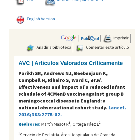
English Version
Imprimir
Añadir a biblioteca
Comentar este artículo
AVC | Artículos Valorados Críticamente
Parikh SR, Andrews NJ, Beebeejaun K,
Campbell H, Ribeiro S, Ward C,
et al
.
Effectiveness and impact of a reduced infant
schedule of 4CMenB vaccine against group B
meningococcal disease in England: a
national observational cohort study.
Lancet.
2016;388:2775-82.
1
2
Revisores:
Martín Masot R
, Ortega Páez E
.
1
Servicio de Pediatría. Área Hospitalaria de Granada.