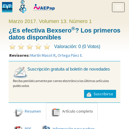
Mostr
menú
Marzo 2017. Volumen 13. Número 1
®
¿Es efectiva Bexsero
? Los primeros
datos disponibles
Valoración: 0 (0 Votos)
Revisores:
Martín Masot R
,
Ortega Páez E
.
Suscripción gratuita al boletín de novedades
Reciba periódicamente por correo electrónico los últimos artículos
publicados
Suscribirse
Resumen
Artículo completo
PDF
Información para padres