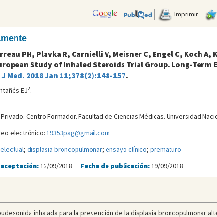
Imprimir
camente
rreau PH, Plavka R, Carnielli V, Meisner C, Engel C, Koch A,
uropean Study of Inhaled Steroids Trial Group. Long-Term E
 J Med. 2018 Jan 11;378(2):148-157
.
2
ntañés EJ
.
l Privado. Centro Formador. Facultad de Ciencias Médicas. Universidad Naci
reo electrónico:
19353pag@gmail.com
electual
;
displasia broncopulmonar
;
ensayo clínico
;
prematuro
 aceptación:
12/09/2018
Fecha de publicación:
19/09/2018
budesonida inhalada para la prevención de la displasia broncopulmonar alt