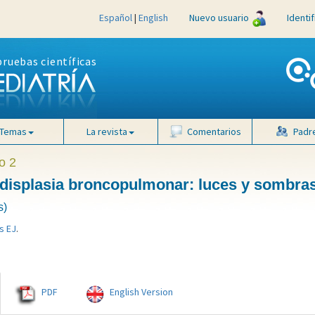
Español
|
English
Nuevo usuario
Identi
pruebas científicas
Temas
La revista
Comentarios
Padr
o 2
a displasia broncopulmonar: luces y sombra
s)
s EJ
.
PDF
English Version