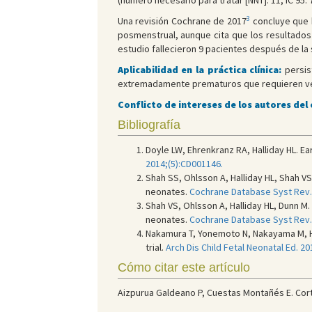
(número necesario para tratar [NNT]: 11; IC 95: 7
3
Una revisión Cochrane de 2017
concluye que h
posmenstrual, aunque cita que los resultados
estudio fallecieron 9 pacientes después de la
Aplicabilidad en la práctica clínica:
persis
extremadamente prematuros que requieren vent
Conflicto de intereses de los autores del
Bibliografía
Doyle LW, Ehrenkranz RA, Halliday HL. Ea
2014;(5):CD001146.
Shah SS, Ohlsson A, Halliday HL, Shah VS
neonates.
Cochrane Database Syst Rev.
Shah VS, Ohlsson A, Halliday HL, Dunn M.
neonates.
Cochrane Database Syst Rev.
Nakamura T, Yonemoto N, Nakayama M, Hi
trial.
Arch Dis Child Fetal Neonatal Ed. 2
Cómo citar este artículo
Aizpurua Galdeano P, Cuestas Montañés E. Corti