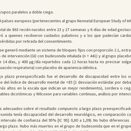
grupos paralelos a doble ciego.
 países europeos (pertenecientes al grupo Neonatal European Study of Inh
otal de 863 recién nacidos entre 23 y 27 semanas y 6 días de edad gestaci
uyó a quienes recibieron cuidados paliativos y a los que padecían card
pérdidas por retirada del consentimiento.
n se generó mediante un sistema de bloques fijos con proporción 1:1, est
de intervención (GI) con budesonida inhalada (n = 441) y al grupo placeb
e 14 días, y 400 μg/día repartidos cada 12 horas hasta no precisar oxíge
ción respiratoria) con placebo de apariencia idéntica.
rgo plazo preespecificado fue el desarrollo de discapacidad entre los
taje del índice de desarrollo mental de <85 [1 desviación estándar por deb
es más altos en la escala que indican un mejor rendimiento), sordera o c
bles dicotómicas y Wilcoxon para variables continuas, análisis por intenció
s adecuados sobre el resultado compuesto a largo plazo preespecificado
sonida tenía discapacidad del desarrollo neurológico, en comparación c
; intervalo de confianza del 95% [IC 95]: 0,80 a 1,09). No hubo diferencia
 largo plazo. Hubo más muertes en el grupo de budesonida que en el grupo