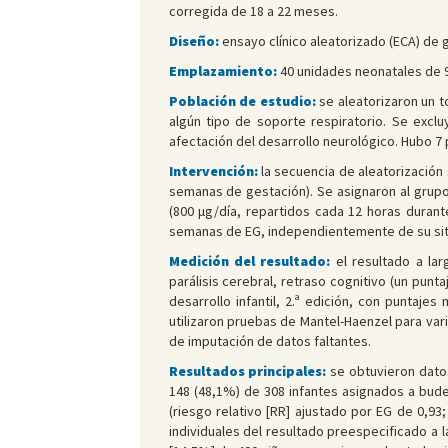
corregida de 18 a 22 meses.
Diseño:
ensayo clínico aleatorizado (ECA) de 
Emplazamiento:
40 unidades neonatales de 9
Población de estudio:
se aleatorizaron un t
algún tipo de soporte respiratorio. Se excl
afectación del desarrollo neurológico. Hubo 7 
Intervención:
la secuencia de aleatorizació
semanas de gestación). Se asignaron al grupo 
(800 μg/día, repartidos cada 12 horas durant
semanas de EG, independientemente de su situa
Medición del resultado:
el resultado a la
parálisis cerebral, retraso cognitivo (un pun
desarrollo infantil, 2.ª edición, con puntaj
utilizaron pruebas de Mantel-Haenzel para varia
de imputación de datos faltantes.
Resultados principales:
se obtuvieron dato
148 (48,1%) de 308 infantes asignados a bude
(riesgo relativo [RR] ajustado por EG de 0,93
individuales del resultado preespecificado a