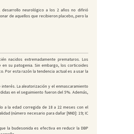
desarrollo neurológico a los 2 años no difirió
onar de aquellos que recibieron placebo, pero la
ecién nacidos extremadamente prematuros. Los
e en su patogenia. Sin embargo, los corticoides
. Por esta razón la tendencia actual es a usar la
 interés. La aleatorización y el enmascaramiento
érdidas en el seguimiento fueron del 5%. Además,
llo a la edad corregida de 18 a 22 meses con el
idad (número necesario para dañar [NND]: 19; IC
que la budesonida es efectiva en reducir la DBP