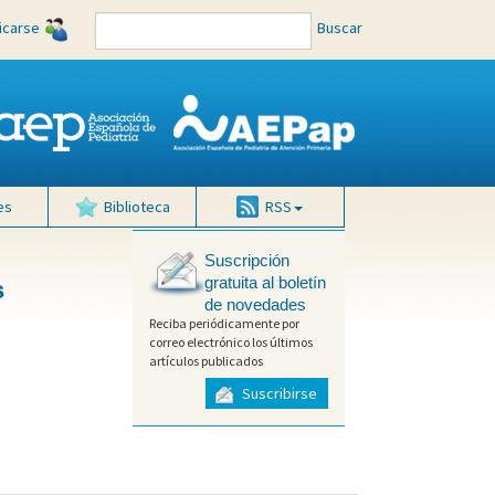
ficarse
Buscar
es
Biblioteca
RSS
Suscripción
gratuita al boletín
s
de novedades
Reciba periódicamente por
correo electrónico los últimos
artículos publicados
Suscribirse