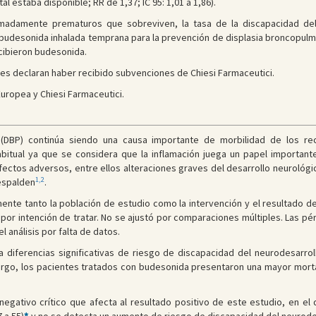
l estaba disponible; RR de 1,37; IC 95: 1,01 a 1,86).
madamente prematuros que sobreviven, la tasa de la discapacidad del 
 budesonida inhalada temprana para la prevención de displasia broncopulm
cibieron budesonida.
es declaran haber recibido subvenciones de Chiesi Farmaceutici.
uropea y Chiesi Farmaceutici.
 (DBP) continúa siendo una causa importante de morbilidad de los r
bitual ya que se considera que la inflamación juega un papel important
ectos adversos, entre ellos alteraciones graves del desarrollo neurológico
1,2
respalden
.
ente tanto la población de estudio como la intervención y el resultado de
 por intención de tratar. No se ajustó por comparaciones múltiples. Las p
l análisis por falta de datos.
a diferencias significativas de riesgo de discapacidad del neurodesarro
go, los pacientes tratados con budesonida presentaron una mayor mortal
egativo crítico que afecta al resultado positivo de este estudio, en el 