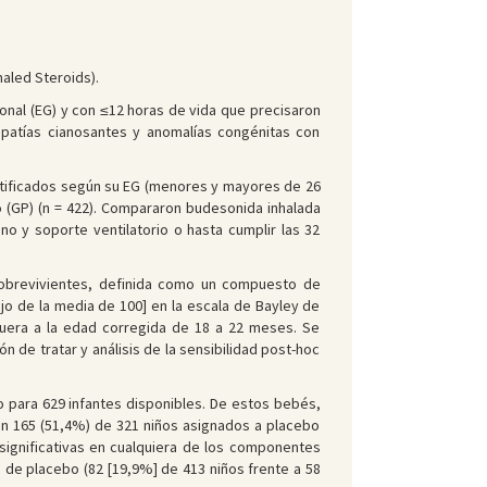
aled Steroids).
onal (EG) y con ≤12 horas de vida que precisaron
iopatías cianosantes y anomalías congénitas con
ratificados según su EG (menores y mayores de 26
o (GP) (n = 422). Compararon budesonida inhalada
no y soporte ventilatorio o hasta cumplir las 32
 sobrevivientes, definida como un compuesto de
ajo de la media de 100] en la escala de Bayley de
eguera a la edad corregida de 18 a 22 meses. Se
n de tratar y análisis de la sensibilidad post-hoc
 para 629 infantes disponibles. De estos bebés,
on 165 (51,4%) de 321 niños asignados a placebo
s significativas en cualquiera de los componentes
 de placebo (82 [19,9%] de 413 niños frente a 58