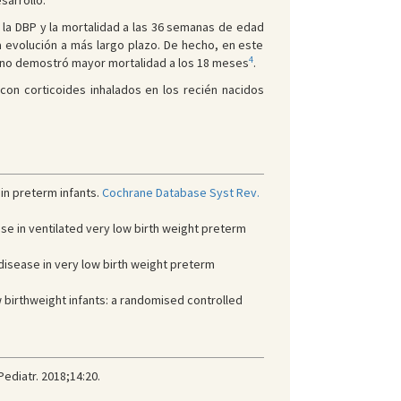
sarrollo.
la DBP y la mortalidad a las 36 semanas de edad
 evolución a más largo plazo. De hecho, en este
4
na no demostró mayor mortalidad a los 18 meses
.
con corticoides inhalados en los recién nacidos
 in preterm infants.
Cochrane Database Syst Rev.
se in ventilated very low birth weight preterm
 disease in very low birth weight preterm
ow birthweight infants: a randomised controlled
ediatr. 2018;14:20.