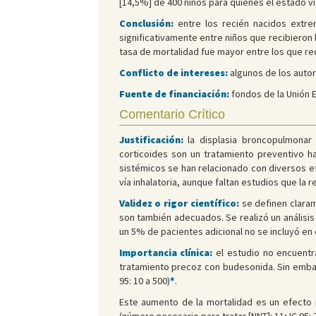
[14,5%] de 400 niños para quienes el estado vita
Conclusión:
entre los recién nacidos extre
significativamente entre niños que recibieron
tasa de mortalidad fue mayor entre los que re
Conflicto de intereses:
algunos de los autor
Fuente de financiación:
fondos de la Unión E
Comentario Crítico
Justificación:
la displasia broncopulmonar
corticoides son un tratamiento preventivo ha
sistémicos se han relacionado con diversos ef
vía inhalatoria, aunque faltan estudios que la 
Validez o rigor científico:
se definen claram
son también adecuados. Se realizó un análisis
un 5% de pacientes adicional no se incluyó en e
Importancia clínica:
el estudio no encuentr
tratamiento precoz con budesonida. Sin embar
95: 10 a 500)
*
.
Este aumento de la mortalidad es un efecto n