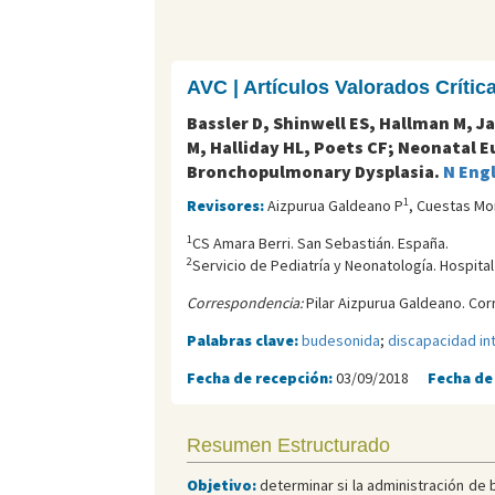
AVC | Artículos Valorados Críti
Bassler D, Shinwell ES, Hallman M, Ja
M, Halliday HL, Poets CF; Neonatal E
Bronchopulmonary Dysplasia.
N Engl
1
Revisores:
Aizpurua Galdeano P
, Cuestas Mo
1
CS Amara Berri. San Sebastián. España.
2
Servicio de Pediatría y Neonatología. Hospita
Correspondencia:
Pilar Aizpurua Galdeano. Cor
Palabras clave:
budesonida
;
discapacidad int
Fecha de recepción:
03/09/2018
Fecha de
Resumen Estructurado
Objetivo:
determinar si la administración de 