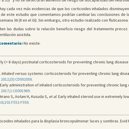
 a 55)
*
y no se detecta un aumento de riesgo de discapacidad del neurode
ay cada vez más evidencias de que los corticoides inhalados disminuyen 
 de este estudio que comentamos podrían cambiar las conclusiones de la
 semana 36 (8 en el GI). Sin embargo, otro estudio realizado con fluticaso
ten las dudas sobre la relación beneficio riesgo del tratamiento precoz 
ilación asistida.
 comentario:
No existe.
rly (< 8 days) postnatal corticosteroids for preventing chronic lung disease
. Inhaled versus systemic corticosteroids for preventing chronic lung disea
 2012;(5):CD002058.
 Early administration of inhaled corticosteroids for preventing chronic lung
 2017;1:CD001969.
rano S, Aotani H, Kusuda S,
et al
. Early inhaled steroid use in extremely l
016;101:F552-F556.
coides inhalados para la displasia broncopulmonar: luces y sombras. Evid P