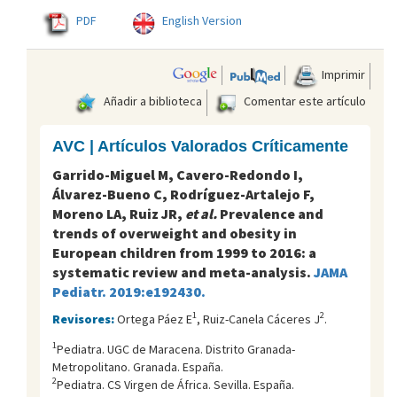
PDF
English Version
Imprimir
Añadir a biblioteca
Comentar este artículo
AVC | Artículos Valorados Críticamente
Garrido-Miguel M, Cavero-Redondo I,
Álvarez-Bueno C, Rodríguez-Artalejo F,
Moreno LA, Ruiz JR,
et al.
Prevalence and
trends of overweight and obesity in
European children from 1999 to 2016: a
systematic review and meta-analysis.
JAMA
Pediatr. 2019:e192430.
1
2
Revisores:
Ortega Páez E
, Ruiz-Canela Cáceres J
.
1
Pediatra. UGC de Maracena. Distrito Granada-
Metropolitano. Granada. España.
2
Pediatra. CS Virgen de África. Sevilla. España.