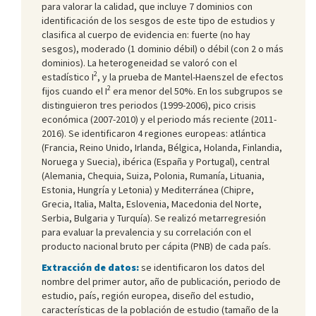
para valorar la calidad, que incluye 7 dominios con
identificación de los sesgos de este tipo de estudios y
clasifica al cuerpo de evidencia en: fuerte (no hay
sesgos), moderado (1 dominio débil) o débil (con 2 o más
dominios). La heterogeneidad se valoró con el
2
estadístico I
, y la prueba de Mantel-Haenszel de efectos
2
fijos cuando el I
era menor del 50%. En los subgrupos se
distinguieron tres periodos (1999-2006), pico crisis
económica (2007-2010) y el periodo más reciente (2011-
2016). Se identificaron 4 regiones europeas: atlántica
(Francia, Reino Unido, Irlanda, Bélgica, Holanda, Finlandia,
Noruega y Suecia), ibérica (España y Portugal), central
(Alemania, Chequia, Suiza, Polonia, Rumanía, Lituania,
Estonia, Hungría y Letonia) y Mediterránea (Chipre,
Grecia, Italia, Malta, Eslovenia, Macedonia del Norte,
Serbia, Bulgaria y Turquía). Se realizó metarregresión
para evaluar la prevalencia y su correlación con el
producto nacional bruto per cápita (PNB) de cada país.
Extracción de datos:
se identificaron los datos del
nombre del primer autor, año de publicación, periodo de
estudio, país, región europea, diseño del estudio,
características de la población de estudio (tamaño de la