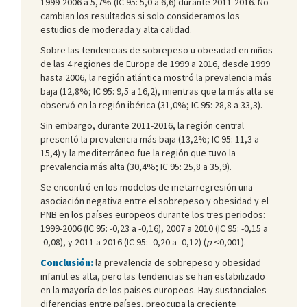
1999-2006 a 5,7% (IC 95: 5,0 a 6,6) durante 2011-2016. No
cambian los resultados si solo consideramos los
estudios de moderada y alta calidad.
Sobre las tendencias de sobrepeso u obesidad en niños
de las 4 regiones de Europa de 1999 a 2016, desde 1999
hasta 2006, la región atlántica mostró la prevalencia más
baja (12,8%; IC 95: 9,5 a 16,2), mientras que la más alta se
observó en la región ibérica (31,0%; IC 95: 28,8 a 33,3).
Sin embargo, durante 2011-2016, la región central
presentó la prevalencia más baja (13,2%; IC 95: 11,3 a
15,4) y la mediterráneo fue la región que tuvo la
prevalencia más alta (30,4%; IC 95: 25,8 a 35,9).
Se encontró en los modelos de metarregresión una
asociación negativa entre el sobrepeso y obesidad y el
PNB en los países europeos durante los tres periodos:
1999-2006 (IC 95: -0,23 a -0,16), 2007 a 2010 (IC 95: -0,15 a
-0,08), y 2011 a 2016 (IC 95: -0,20 a -0,12) (
p
<0,001).
Conclusión:
la prevalencia de sobrepeso y obesidad
infantil es alta, pero las tendencias se han estabilizado
en la mayoría de los países europeos. Hay sustanciales
diferencias entre países, preocupa la creciente