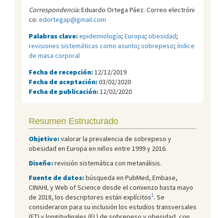
Correspondencia:
Eduardo Ortega Páez. Correo electróni
co:
edortegap@gmail.com
Palabras clave:
epidemiología
;
Europa
;
obesidad
;
revisiones sistemáticas como asunto
;
sobrepeso
;
índice
de masa corporal
Fecha de recepción:
12/12/2019
Fecha de aceptación:
03/02/2020
Fecha de publicación:
12/02/2020
Resumen Estructurado
Objetivo:
valorar la prevalencia de sobrepeso y
obesidad en Europa en niños entre 1999 y 2016.
Diseño:
revisión sistemática con metanálisis.
Fuente de datos:
búsqueda en PubMed, Embase,
CINAHL y Web of Science desde el comienzo hasta mayo
1
de 2018, los descriptores están explícitos
. Se
consideraron para su inclusión los estudios transversales
(ET) y longitudinales (EL) de sobrepeso y obesidad, con