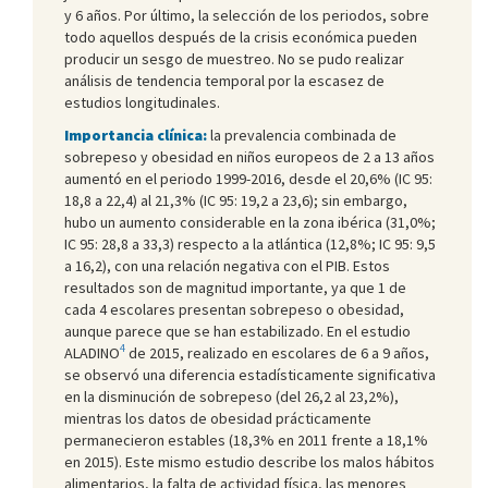
y 6 años. Por último, la selección de los periodos, sobre
todo aquellos después de la crisis económica pueden
producir un sesgo de muestreo. No se pudo realizar
análisis de tendencia temporal por la escasez de
estudios longitudinales.
Importancia clínica:
la prevalencia combinada de
sobrepeso y obesidad en niños europeos de 2 a 13 años
aumentó en el periodo 1999-2016, desde el 20,6% (IC 95:
18,8 a 22,4) al 21,3% (IC 95: 19,2 a 23,6); sin embargo,
hubo un aumento considerable en la zona ibérica (31,0%;
IC 95: 28,8 a 33,3) respecto a la atlántica (12,8%; IC 95: 9,5
a 16,2), con una relación negativa con el PIB. Estos
resultados son de magnitud importante, ya que 1 de
cada 4 escolares presentan sobrepeso o obesidad,
aunque parece que se han estabilizado. En el estudio
4
ALADINO
de 2015, realizado en escolares de 6 a 9 años,
se observó una diferencia estadísticamente significativa
en la disminución de sobrepeso (del 26,2 al 23,2%),
mientras los datos de obesidad prácticamente
permanecieron estables (18,3% en 2011 frente a 18,1%
en 2015). Este mismo estudio describe los malos hábitos
alimentarios, la falta de actividad física, las menores