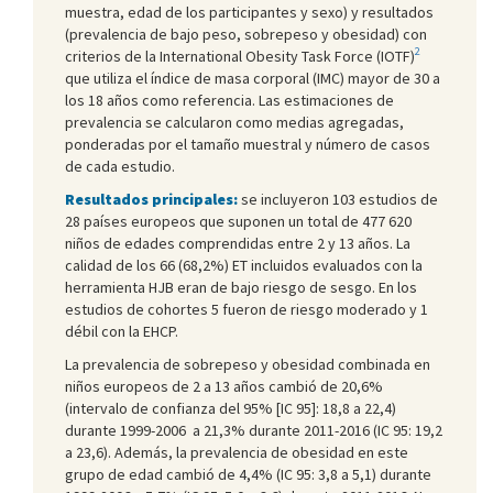
muestra, edad de los participantes y sexo) y resultados
(prevalencia de bajo peso, sobrepeso y obesidad) con
2
criterios de la International Obesity Task Force (IOTF)
que utiliza el índice de masa corporal (IMC) mayor de 30 a
los 18 años como referencia. Las estimaciones de
prevalencia se calcularon como medias agregadas,
ponderadas por el tamaño muestral y número de casos
de cada estudio.
Resultados principales:
se incluyeron 103 estudios de
28 países europeos que suponen un total de 477 620
niños de edades comprendidas entre 2 y 13 años. La
calidad de los 66 (68,2%) ET incluidos evaluados con la
herramienta HJB eran de bajo riesgo de sesgo. En los
estudios de cohortes 5 fueron de riesgo moderado y 1
débil con la EHCP.
La prevalencia de sobrepeso y obesidad combinada en
niños europeos de 2 a 13 años cambió de 20,6%
(intervalo de confianza del 95% [IC 95]: 18,8 a 22,4)
durante 1999-2006 a 21,3% durante 2011-2016 (IC 95: 19,2
a 23,6). Además, la prevalencia de obesidad en este
grupo de edad cambió de 4,4% (IC 95: 3,8 a 5,1) durante