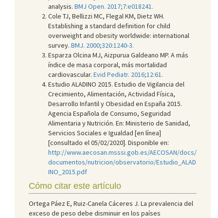
analysis.
BMJ Open. 2017;7:e018241.
Cole TJ, Bellizzi MC, Flegal KM, Dietz WH.
Establishing a standard definition for child
overweight and obesity worldwide: international
survey.
BMJ. 2000;320:1240-3.
Esparza Olcina MJ, Aizpurua Galdeano MP. A más
índice de masa corporal, más mortalidad
cardiovascular.
Evid Pediatr. 2016;12:61.
Estudio ALADINO 2015. Estudio de Vigilancia del
Crecimiento, Alimentación, Actividad Física,
Desarrollo Infantil y Obesidad en España 2015.
Agencia Española de Consumo, Seguridad
Alimentaria y Nutrición. En: Ministerio de Sanidad,
Servicios Sociales e Igualdad [en línea]
[consultado el 05/02/2020]. Disponible en:
http://www.aecosan.msssi.gob.es/AECOSAN/docs/
documentos/nutricion/observatorio/Estudio_ALAD
INO_2015.pdf
Cómo citar este artículo
Ortega Páez E, Ruiz-Canela Cáceres J. La prevalencia del
exceso de peso debe disminuir en los países