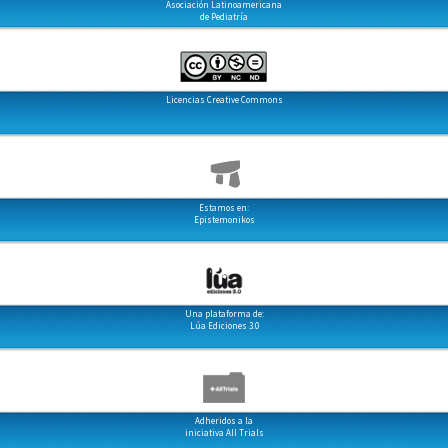
Asociación Latinoamericana
de Pediatría
Licencias Creative Commons
Estamos en:
Epistemonikos
Una plataforma de:
Lúa Ediciones 3.0
Adheridos a la
iniciativa All Trials