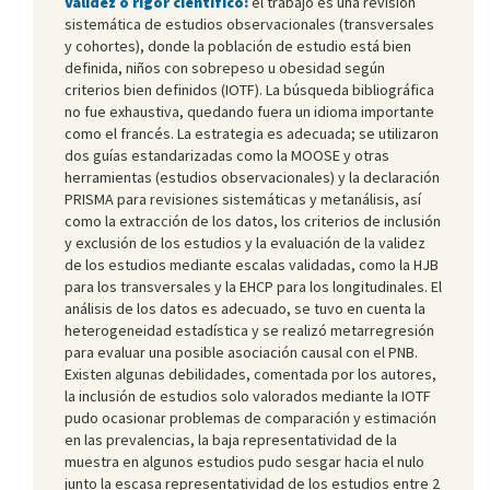
Validez o rigor científico:
el trabajo es una revisión
sistemática de estudios observacionales (transversales
y cohortes), donde la población de estudio está bien
definida, niños con sobrepeso u obesidad según
criterios bien definidos (IOTF). La búsqueda bibliográfica
no fue exhaustiva, quedando fuera un idioma importante
como el francés. La estrategia es adecuada; se utilizaron
dos guías estandarizadas como la MOOSE y otras
herramientas (estudios observacionales) y la declaración
PRISMA para revisiones sistemáticas y metanálisis, así
como la extracción de los datos, los criterios de inclusión
y exclusión de los estudios y la evaluación de la validez
de los estudios mediante escalas validadas, como la HJB
para los transversales y la EHCP para los longitudinales. El
análisis de los datos es adecuado, se tuvo en cuenta la
heterogeneidad estadística y se realizó metarregresión
para evaluar una posible asociación causal con el PNB.
Existen algunas debilidades, comentada por los autores,
la inclusión de estudios solo valorados mediante la IOTF
pudo ocasionar problemas de comparación y estimación
en las prevalencias, la baja representatividad de la
muestra en algunos estudios pudo sesgar hacia el nulo
junto la escasa representatividad de los estudios entre 2