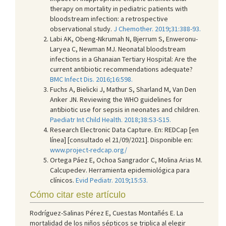
therapy on mortality in pediatric patients with
bloodstream infection: a retrospective
observational study.
J Chemother. 2019;31:388-93.
Labi AK, Obeng-Nkrumah N, Bjerrum S, Enweronu-
Laryea C, Newman MJ. Neonatal bloodstream
infections in a Ghanaian Tertiary Hospital: Are the
current antibiotic recommendations adequate?
BMC Infect Dis. 2016;16:598.
Fuchs A, Bielicki J, Mathur S, Sharland M, Van Den
Anker JN. Reviewing the WHO guidelines for
antibiotic use for sepsis in neonates and children.
Paediatr Int Child Health. 2018;38:S3-S15.
Research Electronic Data Capture. En: REDCap [en
línea] [consultado el 21/09/2021]. Disponible en:
www.project-redcap.org/
Ortega Páez E, Ochoa Sangrador C, Molina Arias M.
Calcupedev. Herramienta epidemiológica para
clínicos.
Evid Pediatr. 2019;15:53.
Cómo citar este artículo
Rodríguez-Salinas Pérez E, Cuestas Montañés E. La
mortalidad de los niños sépticos se triplica al elegir