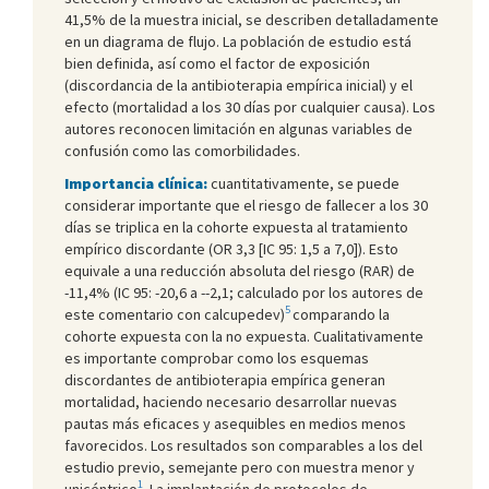
41,5% de la muestra inicial, se describen detalladamente
en un diagrama de flujo. La población de estudio está
bien definida, así como el factor de exposición
(discordancia de la antibioterapia empírica inicial) y el
efecto (mortalidad a los 30 días por cualquier causa). Los
autores reconocen limitación en algunas variables de
confusión como las comorbilidades.
Importancia clínica:
cuantitativamente, se puede
considerar importante que el riesgo de fallecer a los 30
días se triplica en la cohorte expuesta al tratamiento
empírico discordante (OR 3,3 [IC 95: 1,5 a 7,0]). Esto
equivale a una reducción absoluta del riesgo (RAR) de
-11,4% (IC 95: -20,6 a --2,1; calculado por los autores de
5
este comentario con calcupedev)
comparando la
cohorte expuesta con la no expuesta. Cualitativamente
es importante comprobar como los esquemas
discordantes de antibioterapia empírica generan
mortalidad, haciendo necesario desarrollar nuevas
pautas más eficaces y asequibles en medios menos
favorecidos. Los resultados son comparables a los del
estudio previo, semejante pero con muestra menor y
1
unicéntrico
. La implantación de protocolos de