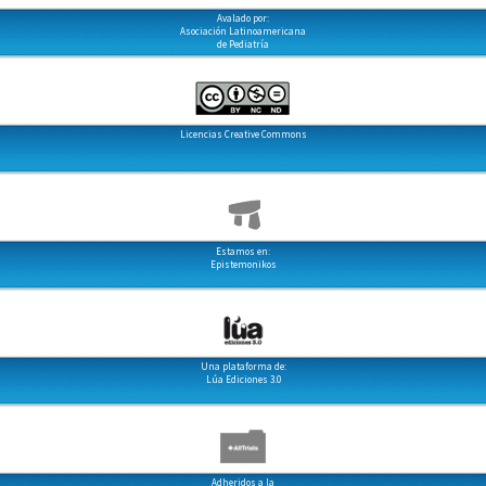
Avalado por:
Asociación Latinoamericana
de Pediatría
Licencias Creative Commons
Estamos en:
Epistemonikos
Una plataforma de:
Lúa Ediciones 3.0
Adheridos a la