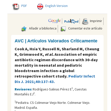
PDF
English Version
Imprimir
Añadir a biblioteca
Comentar este artículo
AVC | Artículos Valorados Críticamente
Cook A, Hsia Y, Russell N, Sharland M, Cheung
K, Grimwood K,
et al.
Association of empiric
antibiotic regimen discordance with 30-day
mortality in neonatal and pediatric
bloodstream infection-a global
retrospective cohort study.
Pediatr Infect
Dis J. 2021;40:137-43.
1
Revisores:
Rodríguez-Salinas Pérez E
, Cuestas
2
Montañés EJ
.
1
Pediatra. CS Colmenar Viejo Norte. Colmenar Viejo.
Madrid. España.