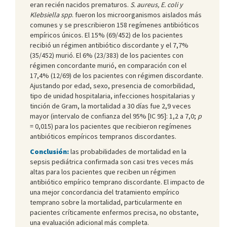
eran recién nacidos prematuros.
S. aureus, E. coli y
Klebsiella spp
. fueron los microorganismos aislados más
comunes y se prescribieron 158 regímenes antibióticos
empíricos únicos. El 15% (69/452) de los pacientes
recibió un régimen antibiótico discordante y el 7,7%
(35/452) murió. El 6% (23/383) de los pacientes con
régimen concordante murió, en comparación con el
17,4% (12/69) de los pacientes con régimen discordante.
Ajustando por edad, sexo, presencia de comorbilidad,
tipo de unidad hospitalaria, infecciones hospitalarias y
tinción de Gram, la mortalidad a 30 días fue 2,9 veces
mayor (intervalo de confianza del 95% [IC 95]: 1,2 a 7,0;
p
= 0,015) para los pacientes que recibieron regímenes
antibióticos empíricos tempranos discordantes.
Conclusión:
las probabilidades de mortalidad en la
sepsis pediátrica confirmada son casi tres veces más
altas para los pacientes que reciben un régimen
antibiótico empírico temprano discordante. El impacto de
una mejor concordancia del tratamiento empírico
temprano sobre la mortalidad, particularmente en
pacientes críticamente enfermos precisa, no obstante,
una evaluación adicional más completa.