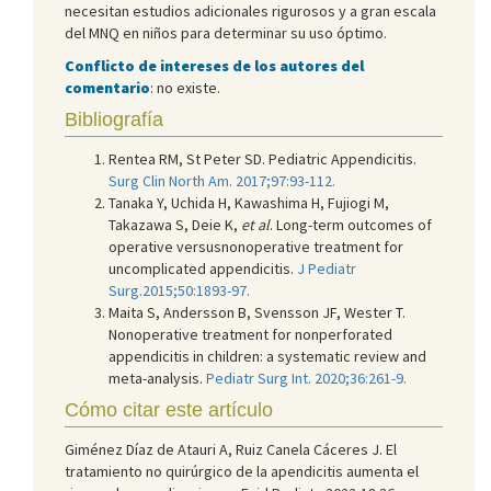
necesitan estudios adicionales rigurosos y a gran escala
del MNQ en niños para determinar su uso óptimo.
Conflicto de intereses de los autores del
comentario
: no existe.
Bibliografía
Rentea RM, St Peter SD. Pediatric Appendicitis.
Surg Clin North Am. 2017;97:93-112.
Tanaka Y, Uchida H, Kawashima H, Fujiogi M,
Takazawa S, Deie K,
et al
. Long-term outcomes of
operative versusnonoperative treatment for
uncomplicated appendicitis.
J Pediatr
Surg.2015;50:1893-97.
Maita S, Andersson B, Svensson JF, Wester T.
Nonoperative treatment for nonperforated
appendicitis in children: a systematic review and
meta-analysis.
Pediatr Surg Int. 2020;36:261-9.
Cómo citar este artículo
Giménez Díaz de Atauri A, Ruiz Canela Cáceres J. El
tratamiento no quirúrgico de la apendicitis aumenta el