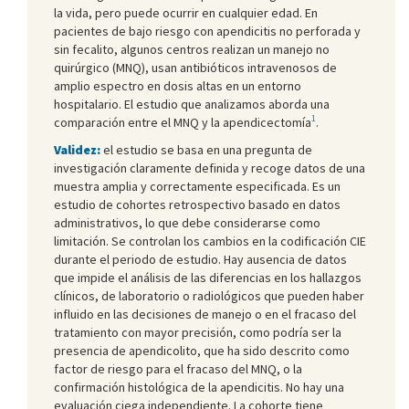
la vida, pero puede ocurrir en cualquier edad. En
pacientes de bajo riesgo con apendicitis no perforada y
sin fecalito, algunos centros realizan un manejo no
quirúrgico (MNQ), usan antibióticos intravenosos de
amplio espectro en dosis altas en un entorno
hospitalario. El estudio que analizamos aborda una
1
comparación entre el MNQ y la apendicectomía
.
Validez:
el estudio se basa en una pregunta de
investigación claramente definida y recoge datos de una
muestra amplia y correctamente especificada. Es un
estudio de cohortes retrospectivo basado en datos
administrativos, lo que debe considerarse como
limitación. Se controlan los cambios en la codificación CIE
durante el periodo de estudio. Hay ausencia de datos
que impide el análisis de las diferencias en los hallazgos
clínicos, de laboratorio o radiológicos que pueden haber
influido en las decisiones de manejo o en el fracaso del
tratamiento con mayor precisión, como podría ser la
presencia de apendicolito, que ha sido descrito como
factor de riesgo para el fracaso del MNQ, o la
confirmación histológica de la apendicitis. No hay una
evaluación ciega independiente. La cohorte tiene