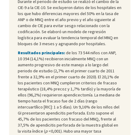
Durante el periodo de estudio se realizó el cambio de la
CIE-9 a la CIE-10. Se excluyeron datos de los hospitales en
los que hubo diferencias mayores del 50% en la tasa de
ANP o de MNQ entre el año previo y el año siguiente al
cambio de CIE para evitar sesgo relacionado con la
codificación. Se elaboró un modelo de regresión
logística para evaluar la tendencia temporal del MNQ en
bloques de 3 meses y agrupando por hospitales.
Resultados principales:
de los 73 544 niños con ANP,
10 394 (14,1%) recibieron inicialmente MNQ con un
aumento progresivo de este manejo a lo largo del
periodo de estudio (2,7% en el primer cuarto de 2011
frente a 32,9% en el primer cuarto de 2020). El 20,1% de
los pacientes con MNQ cumplieron criterios de fracaso
terapéutico (18,4% precoz y 1,7% tardío) y la mayoría de
ellos (96,2%) requirieron apendicectomía. La mediana de
tiempo hasta el fracaso fue de 2 días (rango
intercuartílico [RIC]: 1 a 5 días). Un 9,16% de los niños del
GI presentaron apendicitis perforada. Esto supone el
45,7% de los pacientes con fracaso del MNQ, frente al
37,5% de apendicitis perforada de la muestra global en
la visita índice (
p
<0,001). Hubo una mayor tasa