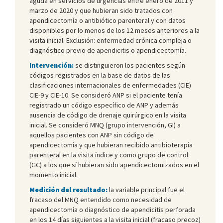
aguda en servicios de urgencias entre enero de 2011 y
marzo de 2020 y que hubieran sido tratados con
apendicectomía o antibiótico parenteral y con datos
disponibles por lo menos de los 12 meses anteriores a la
visita inicial. Exclusión: enfermedad crónica compleja o
diagnóstico previo de apendicitis o apendicectomía.
Intervención:
se distinguieron los pacientes según
códigos registrados en la base de datos de las
clasificaciones internacionales de enfermedades (CIE)
CIE-9 y CIE-10. Se consideró ANP si el paciente tenía
registrado un código específico de ANP y además
ausencia de código de drenaje quirúrgico en la visita
inicial. Se consideró MNQ (grupo intervención, GI) a
aquellos pacientes con ANP sin código de
apendicectomía y que hubieran recibido antibioterapia
parenteral en la visita índice y como grupo de control
(GC) a los que sí hubieran sido apendicectomizados en el
momento inicial.
Medición del resultado:
la variable principal fue el
fracaso del MNQ entendido como necesidad de
apendicectomía o diagnóstico de apendicitis perforada
en los 14 días siguientes a la visita inicial (fracaso precoz)