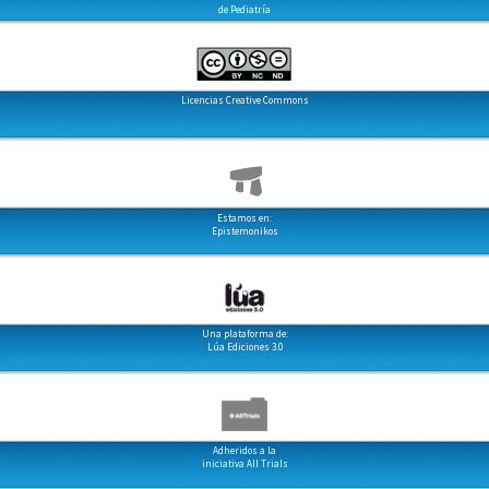
de Pediatría
Licencias Creative Commons
Estamos en:
Epistemonikos
Una plataforma de:
Lúa Ediciones 3.0
Adheridos a la
iniciativa All Trials