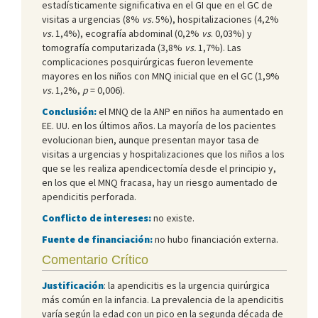
estadísticamente significativa en el GI que en el GC de
visitas a urgencias (8%
vs.
5%), hospitalizaciones (4,2%
vs.
1,4%), ecografía abdominal (0,2%
vs
. 0,03%) y
tomografía computarizada (3,8%
vs.
1,7%). Las
complicaciones posquirúrgicas fueron levemente
mayores en los niños con MNQ inicial que en el GC (1,9%
vs.
1,2%,
p
= 0,006).
Conclusión:
el MNQ de la ANP en niños ha aumentado en
EE. UU. en los últimos años. La mayoría de los pacientes
evolucionan bien, aunque presentan mayor tasa de
visitas a urgencias y hospitalizaciones que los niños a los
que se les realiza apendicectomía desde el principio y,
en los que el MNQ fracasa, hay un riesgo aumentado de
apendicitis perforada.
Conflicto de intereses:
no existe.
Fuente de financiación:
no hubo financiación externa.
Comentario Crítico
Justificación
: la apendicitis es la urgencia quirúrgica
más común en la infancia. La prevalencia de la apendicitis
varía según la edad con un pico en la segunda década de