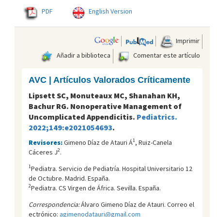
PDF
English Version
Imprimir
Añadir a biblioteca
Comentar este artículo
AVC | Artículos Valorados Críticamente
Lipsett SC, Monuteaux MC, Shanahan KH,
Bachur RG. Nonoperative Management of
Uncomplicated Appendicitis.
Pediatrics.
2022;149:e2021054693
.
1
Revisores:
Gimeno Díaz de Atauri Á
, Ruiz-Canela
2
Cáceres J
.
1
Pediatra. Servicio de Pediatría. Hospital Universitario 12
de Octubre. Madrid. España.
2
Pediatra. CS Virgen de África. Sevilla. España.
Correspondencia:
Álvaro Gimeno Díaz de Atauri. Correo el
ectrónico:
agimenodatauri@gmail.com