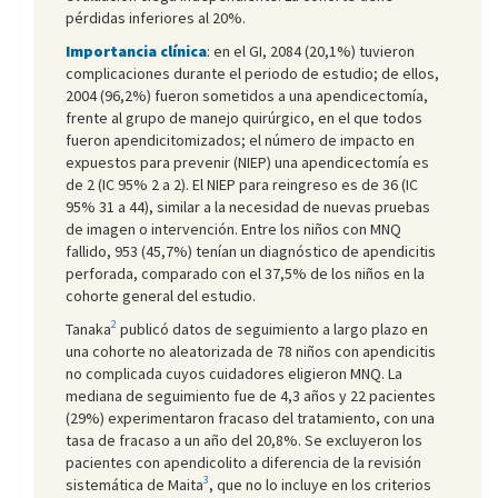
pérdidas inferiores al 20%.
Importancia clínica
: en el GI, 2084 (20,1%) tuvieron
complicaciones durante el periodo de estudio; de ellos,
2004 (96,2%) fueron sometidos a una apendicectomía,
frente al grupo de manejo quirúrgico, en el que todos
fueron apendicitomizados; el número de impacto en
expuestos para prevenir (NIEP) una apendicectomía es
de 2 (IC 95% 2 a 2). El NIEP para reingreso es de 36 (IC
95% 31 a 44), similar a la necesidad de nuevas pruebas
de imagen o intervención. Entre los niños con MNQ
fallido, 953 (45,7%) tenían un diagnóstico de apendicitis
perforada, comparado con el 37,5% de los niños en la
cohorte general del estudio.
2
Tanaka
publicó datos de seguimiento a largo plazo en
una cohorte no aleatorizada de 78 niños con apendicitis
no complicada cuyos cuidadores eligieron MNQ. La
mediana de seguimiento fue de 4,3 años y 22 pacientes
(29%) experimentaron fracaso del tratamiento, con una
tasa de fracaso a un año del 20,8%. Se excluyeron los
pacientes con apendicolito a diferencia de la revisión
3
sistemática de Maita
, que no lo incluye en los criterios