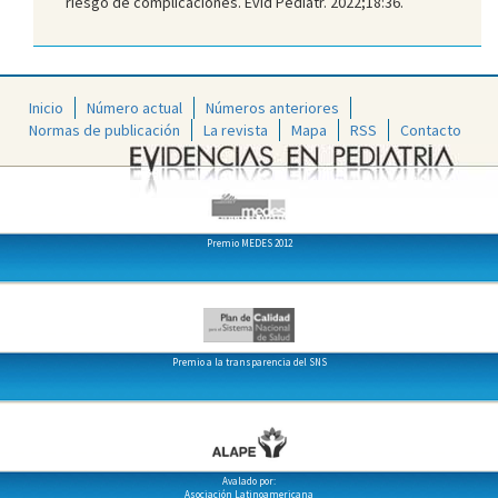
riesgo de complicaciones. Evid Pediatr. 2022;18:36.
Inicio
Número actual
Números anteriores
Normas de publicación
La revista
Mapa
RSS
Contacto
Premio MEDES 2012
Premio a la transparencia del SNS
Avalado por:
Asociación Latinoamericana