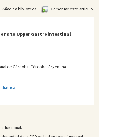
Añadir a biblioteca
Comentar este artículo
tions to Upper Gastrointestinal
onal de Córdoba. Córdoba. Argentina.
diátrica
a funcional.
idoneidad de la EGD en la dispepsia funcional.