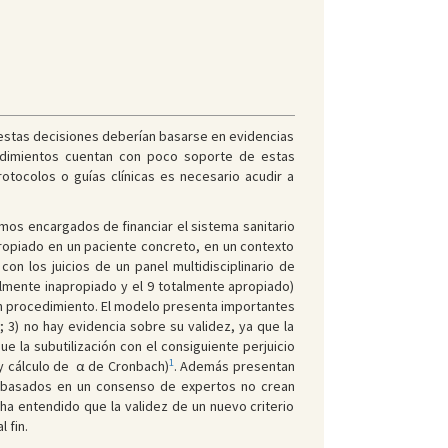
estas decisiones deberían basarse en evidencias
cedimientos cuentan con poco soporte de estas
otocolos o guías clínicas es necesario acudir a
mos encargados de financiar el sistema sanitario
ropiado en un paciente concreto, en un contexto
on los juicios de un panel multidisciplinario de
almente inapropiado y el 9 totalmente apropiado)
 un procedimiento. El modelo presenta importantes
s; 3) no hay evidencia sobre su validez, ya que la
e la subutilización con el consiguiente perjuicio
1
ay cálculo de α de Cronbach)
. Además presentan
s basados en un consenso de expertos no crean
 ha entendido que la validez de un nuevo criterio
 fin.