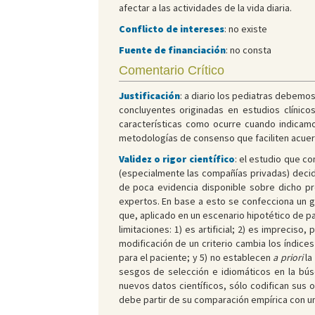
afectar a las actividades de la vida diaria.
Conflicto de intereses
: no existe
Fuente de financiación
: no consta
Comentario Crítico
Justificación
: a diario los pediatras debem
concluyentes originadas en estudios clínic
características como ocurre cuando indicamo
metodologías de consenso que faciliten acuer
Validez o rigor científico
: el estudio que c
(especialmente las compañías privadas) deci
de poca evidencia disponible sobre dicho proc
expertos. En base a esto se confecciona un gr
que, aplicado en un escenario hipotético de p
limitaciones: 1) es artificial; 2) es impreciso
modificación de un criterio cambia los índice
para el paciente; y 5) no establecen
a priori
la
sesgos de selección e idiomáticos en la bú
nuevos datos científicos, sólo codifican sus o
debe partir de su comparación empírica con un 