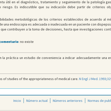
nta útil en el diagnóstico, tratamiento y seguimiento de la patología ga
 riesgo. Es indiscutible que su indicación debe partir de criterios ob
ebilidades metodológicas de los criterios establecidos de acuerdo al
ón de una endoscopia es adecuada o inadecuada en un paciente con dispepsi
s que contribuyen a la toma de decisiones, hasta que investigaciones con
 comentario
: no existe
 la práctica un estudio de conveniencia a indicar adecuadamente una en
s of studies of the appropriateness of medical care.
N Engl J Med. 1993;32
Inicio
Número actual
Números anteriores
Normas de publ