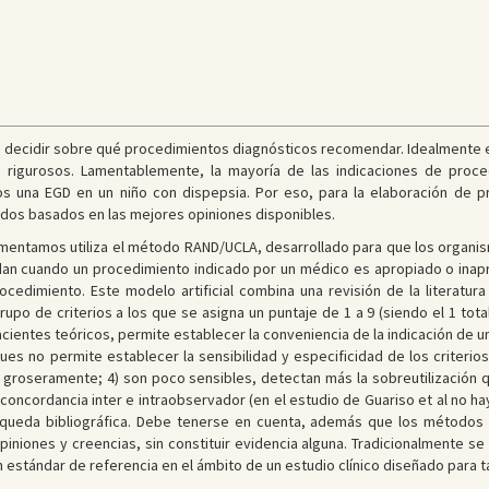
os decidir sobre qué procedimientos diagnósticos recomendar. Idealmente 
os rigurosos. Lamentablemente, la mayoría de las indicaciones de pro
s una EGD en un niño con dispepsia. Por eso, para la elaboración de pr
dos basados en las mejores opiniones disponibles.
omentamos utiliza el método RAND/UCLA, desarrollado para que los organis
dan cuando un procedimiento indicado por un médico es apropiado o inap
edimiento. Este modelo artificial combina una revisión de la literatura c
upo de criterios a los que se asigna un puntaje de 1 a 9 (siendo el 1 tot
acientes teóricos, permite establecer la conveniencia de la indicación de
, pues no permite establecer la sensibilidad y especificidad de los criterio
s groseramente; 4) son poco sensibles, detectan más la sobreutilización qu
 concordancia inter e intraobservador (en el estudio de Guariso et al no h
squeda bibliográfica. Debe tenerse en cuenta, además que los método
piniones y creencias, sin constituir evidencia alguna. Tradicionalmente se
estándar de referencia en el ámbito de un estudio clínico diseñado para tal