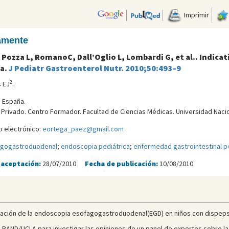
Imprimir
camente
 Pozza L, RomanoC, Dall’Oglio L, Lombardi G, et al.. Indica
ia.
J Pediatr Gastroenterol Nutr
.
2010;50:493–9
2
 EJ
.
. España.
l Privado. Centro Formador. Facultad de Ciencias Médicas. Universidad Naci
 electrónico:
eortega_paez@gmail.com
agogastroduodenal
;
endoscopia pediátrica
;
enfermedad gastrointestinal pe
 aceptación:
28/07/2010
Fecha de publicación:
10/08/2010
dicación de la endoscopia esofagogastroduodenal(EGD) en niños con dispepsi
o RAND/UCLA para investigar las opiniones de un panel de expertos sobre la 