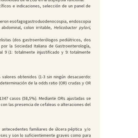
íficos e indicaciones, selección de un panel de
 fueron esofagogastroduodenocospia, endoscopia
r abdominal, colon irritable,
Helicobacter pylori
,
nelistas (dos gastroenterólogos pediátricos, dos
 por la Sociedad Italiana de Gastroenterología,
 9 (1: totalmente injustificado y 9: totalmente
s valores obtenidos (1-3 sin ningún desacuerdo:
 determinación de la odds ratio (OR) crudas y OR
 1347 casos (58,5%). Mediante ORs ajustadas se
s con las presencia de cefaleas o alteraciones del
n antecedentes familiares de úlcera péptica y/o
eses y son lo suficientemente graves como para