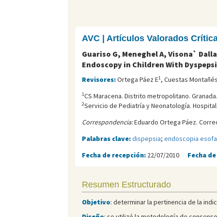
AVC | Artículos Valorados Críti
Guariso G, Meneghel A, Visona` Dalla
Endoscopy in Children With Dyspeps
1
Revisores:
Ortega Páez E
, Cuestas Montañés
1
CS Maracena. Distrito metropolitano. Granada
2
Servicio de Pediatría y Neonatología. Hospita
Correspondencia:
Eduardo Ortega Páez. Correo
Palabras clave:
dispepsia
;
endoscopia esof
Fecha de recepción:
22/07/2010
Fecha de
Resumen Estructurado
Objetivo
: determinar la pertinencia de la in
Diseño
: se utilizó la metodología de consens