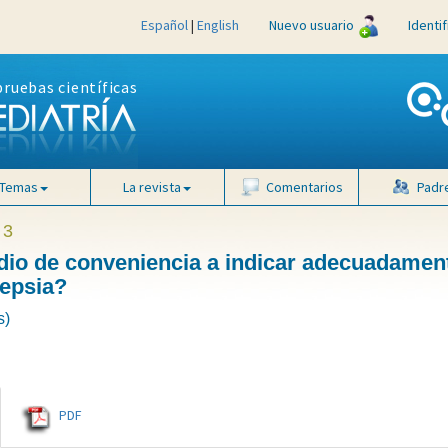
Español
|
English
Nuevo usuario
Identi
pruebas científicas
Temas
La revista
Comentarios
Padr
 3
udio de conveniencia a indicar adecuadamen
pepsia?
s)
PDF