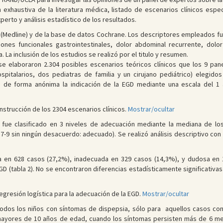
exhaustiva de la literatura médica, listado de escenarios clínicos espec
erto y análisis estadístico de los resultados.
 (Medline) y de la base de datos Cochrane. Los descriptores empleados
aciones funcionales gastrointestinales, dolor abdominal recurrente, dolo
 La inclusión de los estudios se realizó por el titulo y resumen.
) se elaboraron 2.304 posibles escenarios teóricos clínicos que los 9 pa
pitalarios, dos pediatras de familia y un cirujano pediátrico) elegidos
n de forma anónima la indicación de la EGD mediante una escala del 1 al
construcción de los 2304 escenarios clínicos.
Mostrar/ocultar
o fue clasificado en 3 niveles de adecuación mediante la mediana de lo
-9 sin ningún desacuerdo: adecuado). Se realizó análisis descriptivo con
a en 628 casos (27,2%), inadecuada en 329 casos (14,3%), y dudosa en
EGD (tabla 2). No se encontraron diferencias estadísticamente significativa
resión logística para la adecuación de la EGD.
Mostrar/ocultar
todos los niños con síntomas de dispepsia, sólo para aquellos casos co
mayores de 10 años de edad, cuando los síntomas persisten más de 6 m