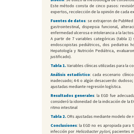
Este método consta de cinco pasos: revisión 
expertos, recolección de la opinión de cada exp
Fuentes de datos
: se extrajeron de PubMed
gastrointestinal, dispepsia funcional, alter
enfermedad ulcerosa e intolerancia a la lactosa.
A partir de 7 variables categóricas (tabla 1
endoscopistas pediátricos, dos pediatras hos
Hepatología y Nutrición Pediátrica, evaluaro
justificado).
Tabla 1.
Variables clínicas utilizadas para la 
Análisis estadístico
: cada escenario clínic
inadecuado; 4-6 o algún desacuerdo: dudoso; 7
ajustadas mediante regresión logística.
Resultados generales
: la EGD fue adecuad
consideró la idoneidad de la indicación de la 
ritmo intestinal
Tabla 2.
ORs ajustadas mediante modelo de reg
Conclusiones
: la EGD no es apropiada para 
infección por
Helicobacter pylori
, pacientes 