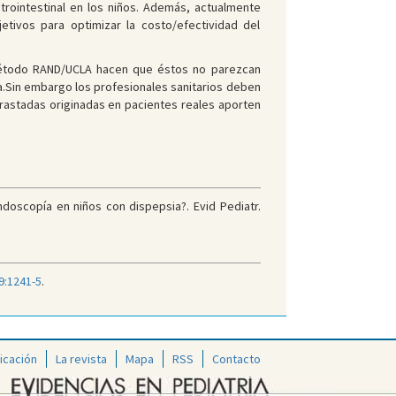
strointestinal en los niños. Además, actualmente
jetivos para optimizar la costo/efectividad del
 método RAND/UCLA hacen que éstos no parezcan
a.Sin embargo los profesionales sanitarios deben
trastadas originadas en pacientes reales aporten
doscopía en niños con dispepsia?. Evid Pediatr.
9:1241-5
.
icación
La revista
Mapa
RSS
Contacto