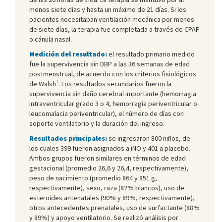
menos siete días y hasta un máximo de 21 días. Si los
pacientes necesitaban ventilación mecánica por menos
de siete días, la terapia fue completada a través de CPAP
o cánula nasal.
Medición del resultado:
el resultado primario medido
fue la supervivencia sin DBP a las 36 semanas de edad
postmenstrual, de acuerdo con los criterios fisiológicos
1
de Walsh
. Los resultados secundarios fueron la
supervivencia sin daño cerebral importante (hemorragia
intraventricular grado 3 o 4, hemorragia periventricular o
leucomalacia periventricular), el número de días con
soporte ventilatorio y la duración del ingreso.
Resultados principales:
se ingresaron 800 niños, de
los cuales 399 fueron asignados a iNO y 401 a placebo.
Ambos grupos fueron similares en términos de edad
gestacional (promedio 26,6 y 26,4, respectivamente),
peso de nacimiento (promedio 864 y 851 g,
respectivamente), sexo, raza (82% blancos), uso de
esteroides antenatales (90% y 89%, respectivamente),
otros antecedentes prenatales, uso de surfactante (88%
y 89%) y apoyo ventilatorio. Se realizó análisis por