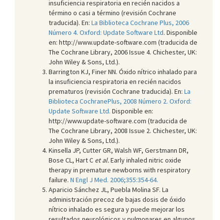
insuficiencia respiratoria en recién nacidos a
término o casi a término (revisión Cochrane
traducida). En:
La Biblioteca Cochrane Plus, 2006
Número 4. Oxford: Update Software Ltd
. Disponible
en: http://www.update-software.com (traducida de
The Cochrane Library, 2006 Issue 4. Chichester, UK:
John Wiley & Sons, Ltd.).
Barrington KJ, Finer NN. Óxido nítrico inhalado para
la insuficiencia respiratoria en recién nacidos
prematuros (revisión Cochrane traducida). En:
La
Biblioteca CochranePlus, 2008 Número 2. Oxford:
Update Software Ltd.
Disponible en:
http://www.update-software.com (traducida de
The Cochrane Library, 2008 Issue 2. Chichester, UK:
John Wiley & Sons, Ltd.).
Kinsella JP, Cutter GR, Walsh WF, Gerstmann DR,
Bose CL, Hart C
et al.
Early inhaled nitric oxide
therapy in premature newborns with respiratory
failure.
N Engl J Med. 2006;355:354-64.
Aparicio Sánchez JL, Puebla Molina SF. La
administración precoz de bajas dosis de óxido
nítrico inhalado es segura y puede mejorar los
resultados neurológicos y pulmonares en algunos