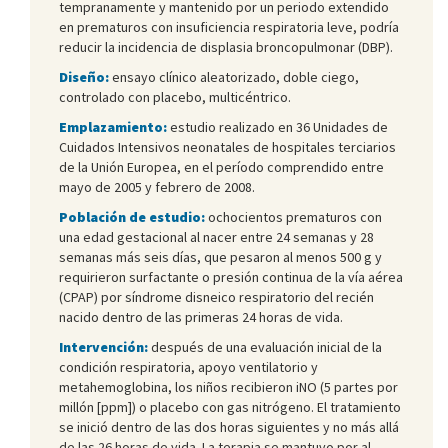
tempranamente y mantenido por un periodo extendido
en prematuros con insuficiencia respiratoria leve, podría
reducir la incidencia de displasia broncopulmonar (DBP).
Diseño:
ensayo clínico aleatorizado, doble ciego,
controlado con placebo, multicéntrico.
Emplazamiento:
estudio realizado en 36 Unidades de
Cuidados Intensivos neonatales de hospitales terciarios
de la Unión Europea, en el período comprendido entre
mayo de 2005 y febrero de 2008.
Población de estudio:
ochocientos prematuros con
una edad gestacional al nacer entre 24 semanas y 28
semanas más seis días, que pesaron al menos 500 g y
requirieron surfactante o presión continua de la vía aérea
(CPAP) por síndrome disneico respiratorio del recién
nacido dentro de las primeras 24 horas de vida.
Intervención:
después de una evaluación inicial de la
condición respiratoria, apoyo ventilatorio y
metahemoglobina, los niños recibieron iNO (5 partes por
millón [ppm]) o placebo con gas nitrógeno. El tratamiento
se inició dentro de las dos horas siguientes y no más allá
de las 26 horas de vida. La terapia se mantuvo por al