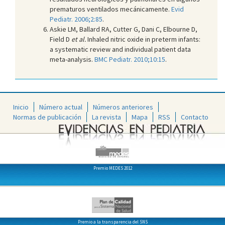
prematuros ventilados mecánicamente.
Evid
Pediatr. 2006;2:85
.
Askie LM, Ballard RA, Cutter G, Dani C, Elbourne D,
Field D
et al.
Inhaled nitric oxide in preterm infants:
a systematic review and individual patient data
meta-analysis.
BMC Pediatr. 2010;10:15
.
Inicio
Número actual
Números anteriores
Normas de publicación
La revista
Mapa
RSS
Contacto
Premio MEDES 2012
Premio a la transparencia del SNS