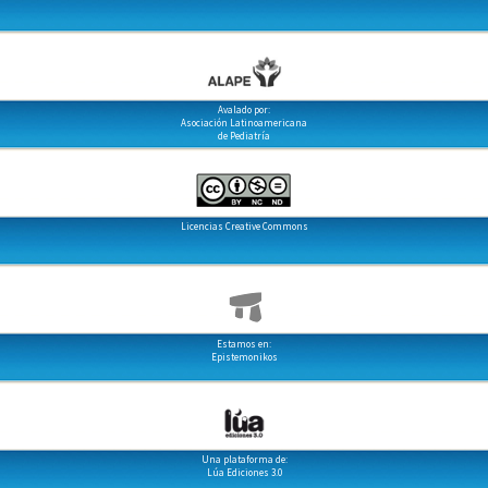
Avalado por:
Asociación Latinoamericana
de Pediatría
Licencias Creative Commons
Estamos en:
Epistemonikos
Una plataforma de:
Lúa Ediciones 3.0