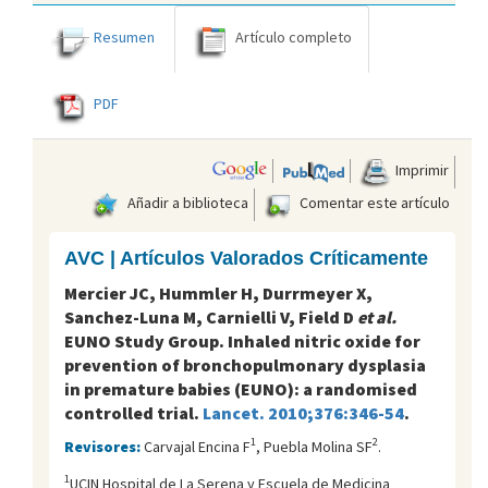
Resumen
Artículo completo
PDF
Imprimir
Añadir a biblioteca
Comentar este artículo
AVC | Artículos Valorados Críticamente
Mercier JC, Hummler H, Durrmeyer X,
Sanchez-Luna M, Carnielli V, Field D
et al.
EUNO Study Group. Inhaled nitric oxide for
prevention of bronchopulmonary dysplasia
in premature babies (EUNO): a randomised
controlled trial.
Lancet. 2010;376:346-54
.
1
2
Revisores:
Carvajal Encina F
, Puebla Molina SF
.
1
UCIN Hospital de La Serena y Escuela de Medicina