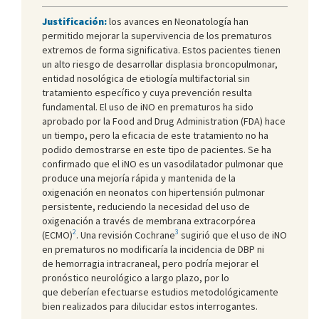
Justificación:
los avances en Neonatología han
permitido mejorar la supervivencia de los prematuros
extremos de forma significativa. Estos pacientes tienen
un alto riesgo de desarrollar displasia broncopulmonar,
entidad nosológica de etiología multifactorial sin
tratamiento específico y cuya prevención resulta
fundamental. El uso de iNO en prematuros ha sido
aprobado por la Food and Drug Administration (FDA) hace
un tiempo, pero la eficacia de este tratamiento no ha
podido demostrarse en este tipo de pacientes. Se ha
confirmado que el iNO es un vasodilatador pulmonar que
produce una mejoría rápida y mantenida de la
oxigenación en neonatos con hipertensión pulmonar
persistente, reduciendo la necesidad del uso de
oxigenación a través de membrana extracorpórea
2
3
(ECMO)
. Una revisión Cochrane
sugirió que el uso de iNO
en prematuros no modificaría la incidencia de DBP ni
de hemorragia intracraneal, pero podría mejorar el
pronóstico neurológico a largo plazo, por lo
que deberían efectuarse estudios metodológicamente
bien realizados para dilucidar estos interrogantes.