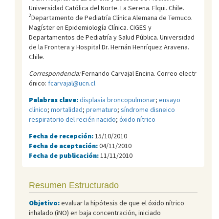
Universidad Católica del Norte. La Serena. Elqui. Chile.
2
Departamento de Pediatría Clínica Alemana de Temuco.
Magíster en Epidemiología Clínica. CIGES y
Departamentos de Pediatría y Salud Pública. Universidad
de la Frontera y Hospital Dr. Hernán Henríquez Aravena.
Chile.
Correspondencia:
Fernando Carvajal Encina. Correo electr
ónico:
fcarvajal@ucn.cl
Palabras clave:
displasia broncopulmonar
;
ensayo
clínico
;
mortalidad
;
prematuro
;
síndrome disneico
respiratorio del recién nacido
;
óxido nítrico
Fecha de recepción:
15/10/2010
Fecha de aceptación:
04/11/2010
Fecha de publicación:
11/11/2010
Resumen Estructurado
Objetivo:
evaluar la hipótesis de que el óxido nítrico
inhalado (iNO) en baja concentración, iniciado