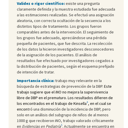
Validez o rigor científico:
existe una pregunta
claramente definida y la muestra estudiada fue adecuada
a las estimaciones realizadas. Se efectuó una asignación
aleatoria, con correcta ocultación de la secuencia a los
distintos tipos de tratamiento. Los grupos fueron
comparables antes de la intervención. El seguimiento de
los grupos fue adecuado, apreciándose una pérdida
pequeña de pacientes, que fue descrita. La recolección
de los datos la hicieron investigadores desconocedores
de la asignación de los pacientes. El análisis de
resultados fue efectuado por investigadores cegados a
la distribución de pacientes, según el esquema prefijado
de intención de tratar.
Importancia clínica:
trabajo muy relevante en la
búsqueda de estrategias de prevención de la DBP.
Este
trabajo sugiere que el iNO no mejora la supervivencia
libre de DBP en el prematuro. Los resultados difieren de
4
los encontrados en el trabajo de Kinsella
, en el cual se
encon
tró una disminución de la incidencia de DBP, pero
solo en un análisis del subgrupo de niños de al menos
1000 g que recibieron iNO, trabajo valorado críticamente
5
en
Evidencias en Pediatría
. Actualmente se encuentra en