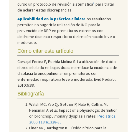
6
curso un protocolo de revisión sistemática
para tratar
de aclarar estas discrepancias.
Aplicabilidad en la práctica clínica:
los resultados
permiten no sugerir la utilización de iNO para la
prevención de DBP en prematuros extremos con
síndrome disneico respiratorio del recién nacido leve o
moderado.
Cómo citar este artículo
Carvajal Encina F, Puebla Molina S. La utilización de óxido
nítrico inhalado en bajas dosis no reduce la incidencia de
displasia broncopulmonar en prematuros con
enfermedad respiratoria leve o moderada. Evid Pediatr.
2010;6:88.
Bibliografía
Walsh MC, Yao Q, Gettner P, Hale H, Collins M,
Hensman A
et al.
Impact of a physiologic definition
on bronchopulmonary dysplasia rates.
Pediatrics.
2006;118:e1328-35
.
Finer NN, Barrington KJ. Óxido nítrico para la