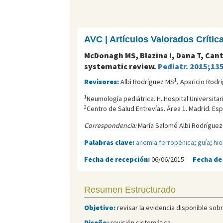
AVC | Artículos Valorados Críti
McDonagh MS, Blazina I, Dana T, Can
systematic review.
Pediatr. 2015;13
1
Revisores:
Albi Rodríguez MS
, Aparicio Rodr
1
Neumología pediátrica. H. Hospital Universitar
2
Centro de Salud Entreví­as. Área 1. Madrid. Es
Correspondencia:
María Salomé Albi Rodríguez.
Palabras clave:
anemia ferropénica
;
guía
;
hie
Fecha de recepción:
06/06/2015
Fecha de
Resumen Estructurado
Objetivo:
revisar la evidencia disponible sobr
Diseño:
revisión sistemática.