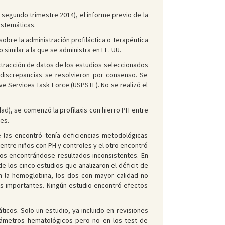
 segundo trimestre 2014), el informe previo de la
sistemáticas.
obre la administración profiláctica o terapéutica
similar a la que se administra en EE. UU.
extracción de datos de los estudios seleccionados
 discrepancias se resolvieron por consenso. Se
ve Services Task Force (USPSTF). No se realizó el
dad), se comenzó la profilaxis con hierro PH entre
es.
e las encontró tenía deficiencias metodológicas
entre niños con PH y controles y el otro encontró
icos encontrándose resultados inconsistentes. En
de los cinco estudios que analizaron el déficit de
en la hemoglobina, los dos con mayor calidad no
as importantes. Ningún estudio encontró efectos
ticos. Solo un estudio, ya incluido en revisiones
arámetros hematológicos pero no en los test de