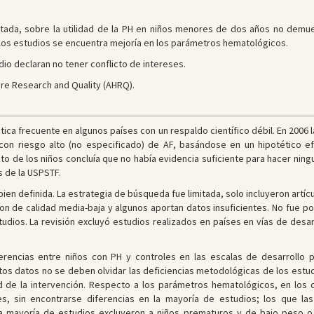
itada, sobre la utilidad de la PH en niños menores de dos años no demue
 los estudios se encuentra mejoría en los parámetros hematológicos.
dio declaran no tener conflicto de intereses.
re Research and Quality (AHRQ).
ctica frecuente en algunos países con un respaldo científico débil. En 2006
on riesgo alto (no especificado) de AF, basándose en un hipotético ef
esto de los niños concluía que no había evidencia suficiente para hacer nin
 de la USPSTF.
bien definida. La estrategia de búsqueda fue limitada, solo incluyeron artíc
ron de calidad media-baja y algunos aportan datos insuficientes. No fue pos
dios. La revisión excluyó estudios realizados en países en vías de desarro
rencias entre niños con PH y controles en las escalas de desarrollo 
estos datos no se deben olvidar las deficiencias metodológicas de los estu
ad de la intervención. Respecto a los parámetros hematológicos, en lo
es, sin encontrarse diferencias en la mayoría de estudios; los que la
La mayoría de estudios excluyeron a niños prematuros y de bajo peso o