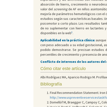
absorción de hierro, crecimiento o neurodesa
valor del
screening
de AF en niños asintomático
mejoría de parámetros hematológicos con el cr
estudios según sus características basales. U
psicomotor a corto plazo. Los resultados ta
de no suplementar con hierro en lactantes 
6
disponibles en la web
.
Aplicabilidad en la práctica clínica:
aunque n
con peso adecuado a su edad gestacional, asi
podido demostrarse. Se precisan estudios de
percentiles de crecimiento y presencia de ano
Conflicto de intereses de los autores del
Cómo citar este artículo
Albi Rodríguez MA, Aparicio Rodrigo M. Profilax
Bibliografía
Final Recommendation Statement. Iron De
http://www.uspreventiveservicestaskf
Domellöf M, Braegger C, Campoy C, Colo