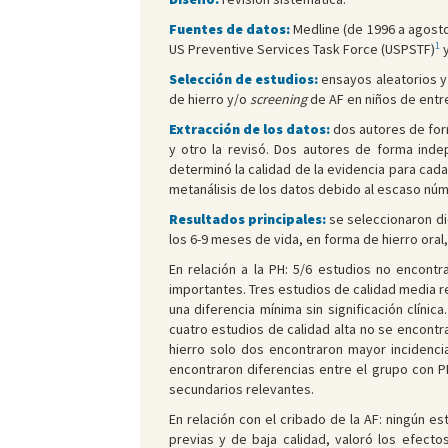
Fuentes de datos:
Medline (de 1996 a agosto
1
US Preventive Services Task Force (USPSTF)
y
Selección de estudios:
ensayos aleatorios y 
de hierro y/o
screening
de AF en niños de entre
Extracción de los datos:
dos autores de form
y otro la revisó. Dos autores de forma inde
determinó la calidad de la evidencia para cada
metanálisis de los datos debido al escaso nú
Resultados principales:
se seleccionaron die
los 6-9 meses de vida, en forma de hierro oral,
En relación a la PH: 5/6 estudios no encontr
importantes. Tres estudios de calidad media re
una diferencia mínima sin significación clíni
cuatro estudios de calidad alta no se encontra
hierro solo dos encontraron mayor incidencia
encontraron diferencias entre el grupo con P
secundarios relevantes.
En relación con el cribado de la AF: ningún es
previas y de baja calidad, valoró los efect