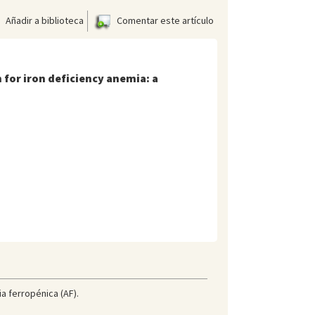
Añadir a biblioteca
Comentar este artículo
for iron deficiency anemia: a
a ferropénica (AF).