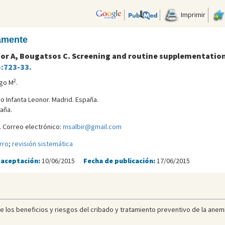
Imprimir
camente
tor A, Bougatsos C. Screening and routine supplementation 
5:723-33.
2
igo M
.
io Infanta Leonor. Madrid. España.
paña.
 Correo electrónico:
msalbir@gmail.com
rro
;
revisión sistemática
 aceptación:
10/06/2015
Fecha de publicación:
17/06/2015
e los beneficios y riesgos del cribado y tratamiento preventivo de la anemi