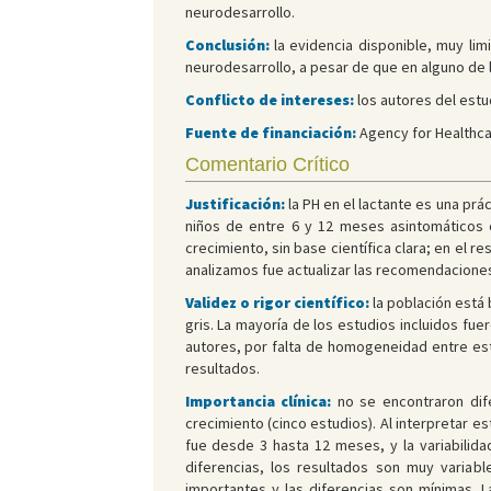
neurodesarrollo.
Conclusión:
la evidencia disponible, muy lim
neurodesarrollo, a pesar de que en alguno de
Conflicto de intereses:
los autores del estu
Fuente de financiación:
Agency for Healthca
Comentario Crítico
Justificación:
la PH en el lactante es una prá
niños de entre 6 y 12 meses asintomáticos c
crecimiento, sin base científica clara; en el r
analizamos fue actualizar las recomendaciones
Validez o rigor científico:
la población está 
gris. La mayoría de los estudios incluidos fue
autores, por falta de homogeneidad entre estu
resultados.
Importancia clínica:
no se encontraron dife
crecimiento (cinco estudios). Al interpretar 
fue desde 3 hasta 12 meses, y la variabilid
diferencias, los resultados son muy variabl
importantes y las diferencias son mínimas. 