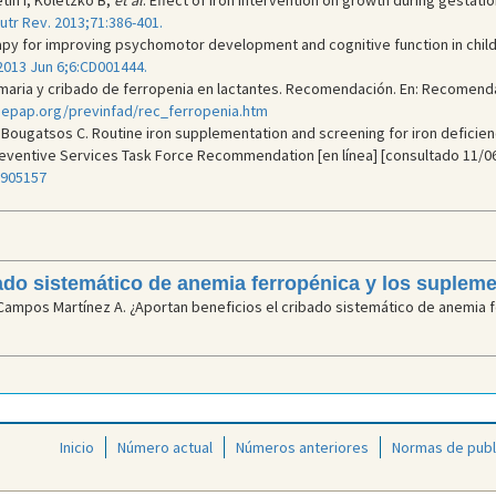
etin I, Koletzko B,
et al
. Effect of iron intervention on growth during gestati
utr Rev. 2013;71:386-401.
rapy for improving psychomotor development and cognitive function in child
013 Jun 6;6:CD001444.
imaria y cribado de ferropenia en lactantes. Recomendación. En: Recomend
aepap.org/previnfad/rec_ferropenia.htm
, Bougatsos C. Routine iron supplementation and screening for iron deficien
reventive Services Task Force Recommendation [en línea] [consultado 11/06
5905157
ado sistemático de anemia ferropénica y los supleme
 Campos Martínez A. ¿Aportan beneficios el cribado sistemático de anemia 
Inicio
Número actual
Números anteriores
Normas de publ