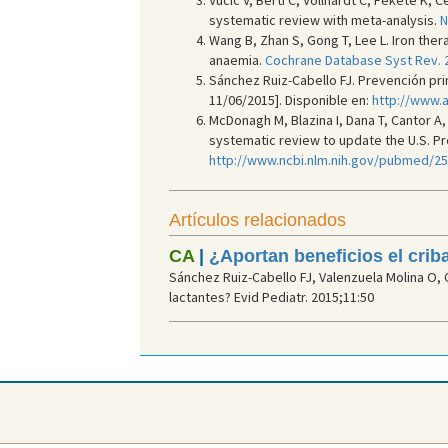
Vucic V, Berti C, Vollhardt C, Fekete K, C
systematic review with meta-analysis.
N
Wang B, Zhan S, Gong T, Lee L. Iron the
anaemia.
Cochrane Database Syst Rev. 2
Sánchez Ruiz-Cabello FJ. Prevención pr
11/06/2015]. Disponible en:
http://www.
McDonagh M, Blazina I, Dana T, Cantor A
systematic review to update the U.S. P
http://www.ncbi.nlm.nih.gov/pubmed/2
Artículos relacionados
CA
|
¿Aportan beneficios el crib
Sánchez Ruiz-Cabello FJ, Valenzuela Molina O,
lactantes? Evid Pediatr. 2015;11:50