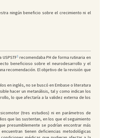
stra ningún beneficio sobre el crecimiento ni el
1
 la USPSTF
recomendaba PH de forma rutinaria en
ecto beneficioso sobre el neurodesarrollo y el
guna recomendación. El objetivo de la revisión que
ulos en inglés, no se buscó en Embase o literatura
ible hacer un metanálisis, tal y como indican los
llo, lo que afectaría a la validez externa de los
psicomotor (tres estudios) ni en parámetros de
dios que las sustentan, en los que el seguimiento
s que presumiblemente se podrían encontrar más
s encuentran tienen deficiencias metodológicas
 condiciones médicas que pudieran afectar a la