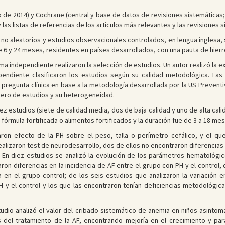
 de 2014) y Cochrane (central y base de datos de revisiones sistemáticas;
 las listas de referencias de los artículos más relevantes y las revisiones 
no aleatorios y estudios observacionales controlados, en lengua inglesa, s
 6 y 24 meses, residentes en países desarrollados, con una pauta de hierro 
a independiente realizaron la selección de estudios. Un autor realizó la 
pendiente clasificaron los estudios según su calidad metodológica. Las
 pregunta clínica en base a la metodología desarrollada por la US Preventi
mero de estudios y su heterogeneidad.
z estudios (siete de calidad media, dos de baja calidad y uno de alta cali
 fórmula fortificada o alimentos fortificados y la duración fue de 3 a 18 mes
aron efecto de la PH sobre el peso, talla o perímetro cefálico, y el qu
alizaron test de neurodesarrollo, dos de ellos no encontraron diferencias 
ca. En diez estudios se analizó la evolución de los parámetros hematológ
ron diferencias en la incidencia de AF entre el grupo con PH y el control, 
 en el grupo control; de los seis estudios que analizaron la variación 
H y el control y los que las encontraron tenían deficiencias metodológic
tudio analizó el valor del cribado sistemático de anemia en niños asintomá
os del tratamiento de la AF, encontrando mejoría en el crecimiento y p