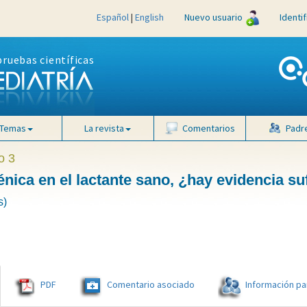
Español
|
English
Nuevo usuario
Identi
pruebas científicas
Temas
La revista
Comentarios
Padr
o 3
énica en el lactante sano, ¿hay evidencia su
s)
PDF
Comentario asociado
Información pa