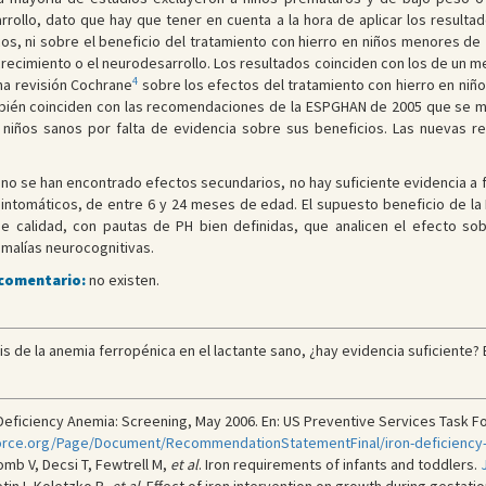
rrollo, dato que hay que tener en cuenta a la hora de aplicar los result
s, ni sobre el beneficio del tratamiento con hierro en niños menores de 2
ecimiento o el neurodesarrollo. Los resultados coinciden con los de un me
4
na revisión Cochrane
sobre los efectos del tratamiento con hierro en niño
mbién coinciden con las recomendaciones de la ESPGHAN de 2005 que se 
y niños sanos por falta de evidencia sobre sus beneficios. Las nuevas
o se han encontrado efectos secundarios, no hay suficiente evidencia a fa
ntomáticos, de entre 6 y 24 meses de edad. El supuesto beneficio de la 
 calidad, con pautas de PH bien definidas, que analicen el efecto sob
malías neurocognitivas.
 comentario:
no existen.
is de la anemia ferropénica en el lactante sano, ¿hay evidencia suficiente? E
ficiency Anemia: Screening, May 2006. En: US Preventive Services Task Forc
orce.org/Page/Document/RecommendationStatementFinal/iron-deficiency
mb V, Decsi T, Fewtrell M,
et al
. Iron requirements of infants and toddlers.