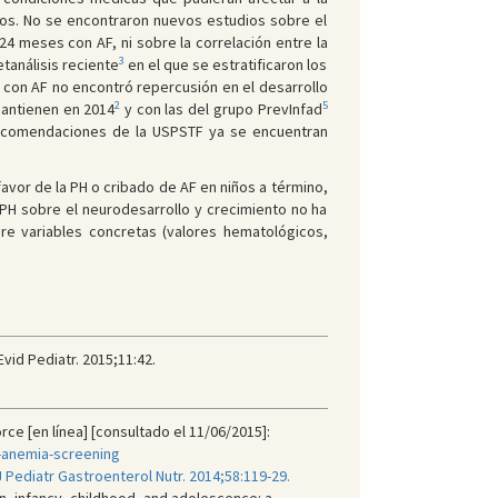
ados. No se encontraron nuevos estudios sobre el
4 meses con AF, ni sobre la correlación entre la
3
tanálisis reciente
en el que se estratificaron los
 con AF no encontró repercusión en el desarrollo
2
5
mantienen en 2014
y con las del grupo PrevInfad
 recomendaciones de la USPSTF ya se encuentran
vor de la PH o cribado de AF en niños a término,
PH sobre el neurodesarrollo y crecimiento no ha
re variables concretas (valores hematológicos,
vid Pediatr. 2015;11:42.
e [en línea] [consultado el 11/06/2015]:
-anemia-screening
J Pediatr Gastroenterol Nutr. 2014;58:119-29.