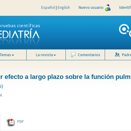
Español
|
English
Nuevo usuario
Identi
pruebas científicas
Temas
La revista
Comentarios
Padr
r efecto a largo plazo sobre la función pul
s)
M
.
PDF