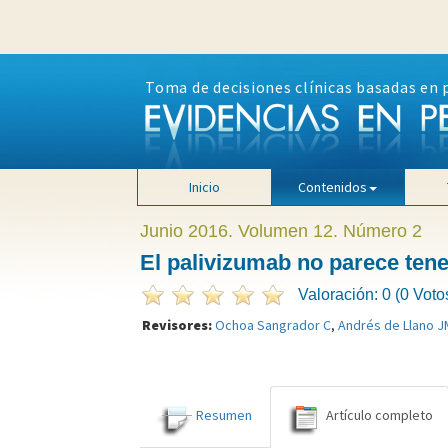
Toma de decisiones clínicas basadas en 
Inicio
Contenidos
Junio 2016. Volumen 12. Número 2
El palivizumab no parece tene
Valoración: 0 (0 Voto
Revisores:
Ochoa Sangrador C
,
Andrés de Llano J
Resumen
Artículo completo