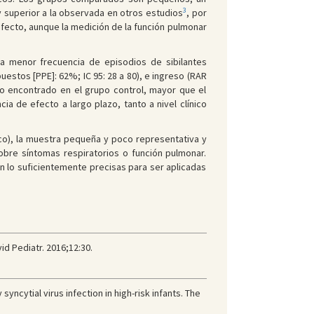
3
uy superior a la observada en otros estudios
, por
efecto, aunque la medición de la función pulmonar
a menor frecuencia de episodios de sibilantes
estos [PPE]: 62%; IC 95: 28 a 80), e ingreso (RAR
sgo encontrado en el grupo control, mayor que el
ia de efecto a largo plazo, tanto a nivel clínico
ico), la muestra pequeña y poco representativa y
obre síntomas respiratorios o función pulmonar.
n lo suficientemente precisas para ser aplicadas
d Pediatr. 2016;12:30.
ncytial virus infection in high-risk infants. The