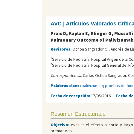
AVC | Artículos Valorados Críti
Prais D, Kaplan E, Klinger G, Mussaff
Pulmonary Outcome of Palivizumab 
1
Revisores:
Ochoa Sangrador C
, Andrés de L
1
Servicio de Pediatría. Hospital Virgen de la C
2
Servicio de Pediatría. Hospital General del Río
Correspondencia:
Carlos Ochoa Sangrador. Cor
Palabras clave:
palivizumab
;
pruebas de func
Fecha de recepción:
17/05/2016
Fecha de
Resumen Estructurado
Objetivo:
evaluar el efecto a corto y largo
prematuros.