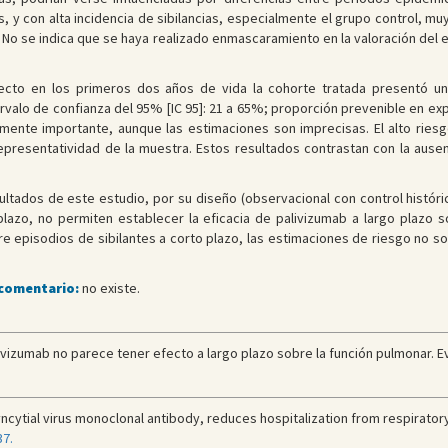
, y con alta incidencia de sibilancias, especialmente el grupo control, m
. No se indica que se haya realizado enmascaramiento en la valoración del 
ecto en los primeros dos años de vida la cohorte tratada presentó un
rvalo de confianza del 95% [IC 95]: 21 a 65%; proporción prevenible en expu
ivamente importante, aunque las estimaciones son imprecisas. El alto rie
representatividad de la muestra. Estos resultados contrastan con la ausenc
ultados de este estudio, por su diseño (observacional con control histór
plazo, no permiten establecer la eficacia de palivizumab a largo plazo s
e episodios de sibilantes a corto plazo, las estimaciones de riesgo no so
 comentario:
no existe.
vizumab no parece tener efecto a largo plazo sobre la función pulmonar. Evi
cytial virus monoclonal antibody, reduces hospitalization from respiratory sy
37.