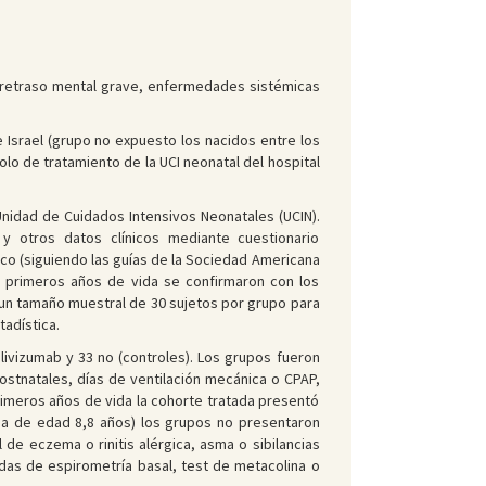
 retraso mental grave, enfermedades sistémicas
 Israel (grupo no expuesto los nacidos entre los
lo de tratamiento de la UCI neonatal del hospital
Unidad de Cuidados Intensivos Neonatales (UCIN).
y otros datos clínicos mediante cuestionario
co (siguiendo las guías de la Sociedad Americana
s primeros años de vida se confirmaron con los
ó un tamaño muestral de 30 sujetos por grupo para
tadística.
livizumab y 33 no (controles). Los grupos fueron
postnatales, días de ventilación mecánica o CPAP,
primeros años de vida la cohorte tratada presentó
edia de edad 8,8 años) los grupos no presentaron
 de eczema o rinitis alérgica, asma o sibilancias
das de espirometría basal, test de metacolina o