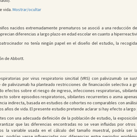
lado).
e vida.
Mostrar/ocultar
n niños nacidos extremadamente prematuros se asoció a una reducción de l
precian diferencias a largo plazo en edad escolar en cuanto a hiperreactiv
patrocinador no tenía ningún papel en el diseño del estudio, la recogida 
ón de Abbott.
espiratorias por virus respiratorio sincitial (VRS) con palivizumab se su
te de palivizumab ha planteado restricciones de financiación selectiva a g
o efectos sobre el riesgo de ingreso, infecciones respiratorias, sibilan
ecto sobre episodios respiratorios, sibilantes recurrentes o asma apenas
dencia indirecta, basada en estudios de cohortes no comparables con análisi
os años de vida. El presente estudio pretende aclarar si hay efecto a largo
es con una adecuada definición de la población de estudio, la exposición
rantizar que las diferencias encontradas no se vean influidas por otro
os la variable usada en el cálculo del tamaño muestral, podría ser 
ias, podrían verse influenciadas por diferencias entre periodos epidé