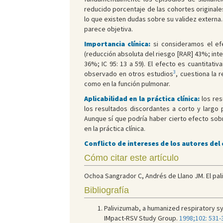
reducido porcentaje de las cohortes originales
lo que existen dudas sobre su validez externa
parece objetiva.
Importancia clínica:
si consideramos el ef
(reducción absoluta del riesgo [RAR] 43%; inte
36%; IC 95: 13 a 59). El efecto es cuantitat
3
observado en otros estudios
, cuestiona la 
como en la función pulmonar.
Aplicabilidad en la práctica clínica:
los res
los resultados discordantes a corto y largo 
Aunque sí que podría haber cierto efecto sobr
en la práctica clínica.
Conflicto de intereses de los autores del
Cómo citar este artículo
Ochoa Sangrador C, Andrés de Llano JM. El pali
Bibliografía
Palivizumab, a humanized respiratory syn
IMpact-RSV Study Group.
1998;102: 531-