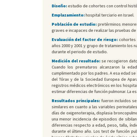
Diseño:
estudio de cohortes con control histó
Emplazamiento:
hospital terciario en Israel.
Población de estudio:
pretérminos menores 
graves e incapaces de realizar las pruebas de
Evaluación del factor de riesgo:
cohortes e
años 2000 y 2001 y grupo de tratamiento los na
durante el periodo de estudio.
Medición del resultado:
se recogieron datos
Cuando los prematuros alcanzaron la edad 
cumplimentado por los padres. A esa edad se 
del Tórax y de la Sociedad Europea de Apara
registros médicos electrónicos en los hospita
estimar diferencias de función pulmonar. La es
Resultados principales:
fueron incluidos s
similares en cuanto a las variables perinatal
días de oxigenoterapia, displasia broncopulmo
una menor incidencia de episodios de sibilan
diferencias respecto a edad, peso, talla, índi
durante el último año. Los test de función p