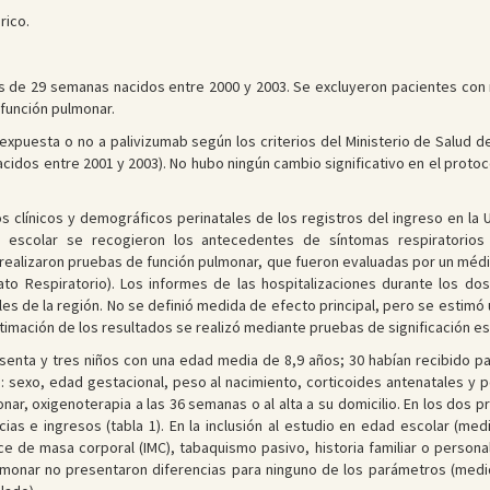
rico.
de 29 semanas nacidos entre 2000 y 2003. Se excluyeron pacientes con
 función pulmonar.
xpuesta o no a palivizumab según los criterios del Ministerio de Salud de
cidos entre 2001 y 2003). No hubo ningún cambio significativo en el protoco
 clínicos y demográficos perinatales de los registros del ingreso en la 
escolar se recogieron los antecedentes de síntomas respiratorios 
realizaron pruebas de función pulmonar, que fueron evaluadas por un médi
to Respiratorio). Los informes de las hospitalizaciones durante los do
les de la región. No se definió medida de efecto principal, pero se estim
timación de los resultados se realizó mediante pruebas de significación es
esenta y tres niños con una edad media de 8,9 años; 30 habían recibido pa
es: sexo, edad gestacional, peso al nacimiento, corticoides antenatales y 
nar, oxigenoterapia a las 36 semanas o al alta a su domicilio. En los dos 
cias e ingresos (tabla 1). En la inclusión al estudio en edad escolar (m
ce de masa corporal (IMC), tabaquismo pasivo, historia familiar o personal
ulmonar no presentaron diferencias para ninguno de los parámetros (medi