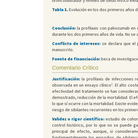
broncodilatador y niveles de óxido nítrico exha
Tabla 1.
Evolución en los dos primeros años d
Conclusión:
la profilaxis con palivizumab e
durante los dos primeros años de vida. No se a
Conflicto de intereses:
se declara que el 
manuscrito.
Fuente de financiación:
beca de investigaci
Comentario Crítico
Justificación:
la profilaxis de infecciones r
1
observada en un ensayo clínico
. El alto cos
efectividad del tratamiento se han considerad
demostrado, reducción de la mortalidad. El ef
lo que sí ocurre con la mortalidad. Existe evi
riesgo de sibilantes recurrentes en los primer
Validez o rigor científico:
estudio de cohort
control histórico, por lo que no se puede ga
principal de efecto, aunque, si consideram
fundamentalmente los episodios de sibilanc