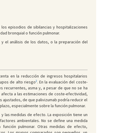
os episodios de sibilancias y hospitalizaciones
idad bronquial o función pulmonar.
y el análisis de los datos, o la preparación del
stenta en la reducción de ingresos hospitalarios
2
rupos de alto riesgo
. En la evaluación del coste-
tes recurrentes, asma y, a pesar de que no se ha
 afecta a las estimaciones de coste-efectividad,
s ajustados, de que palivizumab podría reducir el
 plazo, especialmente sobre la función pulmonar.
 y las medidas de efecto. La exposición tiene un
s factores ambientales. No se define una medida
la función pulmonar. Otras medidas de efecto,
micos. Los grupos comparados son pequeños, un