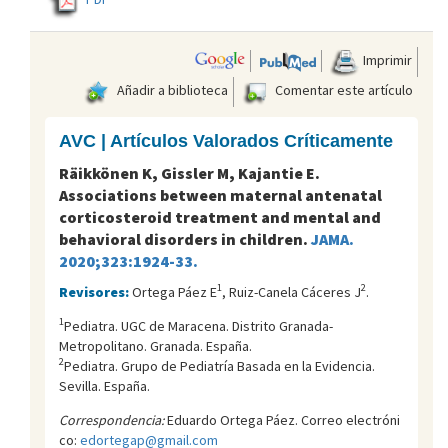
Imprimir
Añadir a biblioteca
Comentar este artículo
AVC | Artículos Valorados Críticamente
Räikkönen K, Gissler M, Kajantie E.
Associations between maternal antenatal
corticosteroid treatment and mental and
behavioral disorders in children.
JAMA.
2020;323:1924-33.
1
2
Revisores:
Ortega Páez E
, Ruiz-Canela Cáceres J
.
1
Pediatra. UGC de Maracena. Distrito Granada-
Metropolitano. Granada. España.
2
Pediatra. Grupo de Pediatría Basada en la Evidencia.
Sevilla. España.
Correspondencia:
Eduardo Ortega Páez. Correo electróni
co:
edortegap@gmail.com