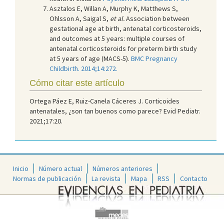
Asztalos E, Willan A, Murphy K, Matthews S,
Ohlsson A, Saigal S,
et al.
Association between
gestational age at birth, antenatal corticosteroids,
and outcomes at 5 years: multiple courses of
antenatal corticosteroids for preterm birth study
at 5 years of age (MACS-5).
BMC Pregnancy
Childbirth. 2014;14:272.
Cómo citar este artículo
Ortega Páez E, Ruiz-Canela Cáceres J. Corticoides
antenatales, ¿son tan buenos como parece? Evid Pediatr.
2021;17:20.
Inicio
Número actual
Números anteriores
Normas de publicación
La revista
Mapa
RSS
Contacto