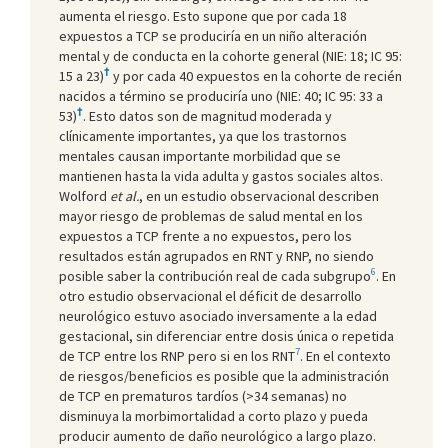
aumenta el riesgo. Esto supone que por cada 18
expuestos a TCP se produciría en un niño alteración
mental y de conducta en la cohorte general (NIE: 18; IC 95:
†
15 a 23)
y por cada 40 expuestos en la cohorte de recién
nacidos a término se produciría uno (NIE: 40; IC 95: 33 a
†
53)
. Esto datos son de magnitud moderada y
clínicamente importantes, ya que los trastornos
mentales causan importante morbilidad que se
mantienen hasta la vida adulta y gastos sociales altos.
Wolford
et al.
, en un estudio observacional describen
mayor riesgo de problemas de salud mental en los
expuestos a TCP frente a no expuestos, pero los
resultados están agrupados en RNT y RNP, no siendo
6
posible saber la contribución real de cada subgrupo
. En
otro estudio observacional el déficit de desarrollo
neurológico estuvo asociado inversamente a la edad
gestacional, sin diferenciar entre dosis única o repetida
7
de TCP entre los RNP pero si en los RNT
. En el contexto
de riesgos/beneficios es posible que la administración
de TCP en prematuros tardíos (>34 semanas) no
disminuya la morbimortalidad a corto plazo y pueda
producir aumento de daño neurológico a largo plazo.