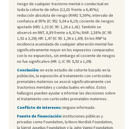
riesgo de cualquier trastorno mental o conductual en
toda la cohorte de niños (12,01 frente a 6,45%);
reducción absoluta de riesgo (RAR): 5,56%; intervalo de
confianza al 95% (IC 95): 5,04 a 6,19; cociente de riesgos
ajustado (HR): 1,33 (IC 95: 1,26 a 1,41). También se
observó en RNT, 8,89 frente a 6,31%; RAR: 2,58% (IC 95:
1,92 a 3,29); HR: 1,47 (IC 95: 1,36 a 1,69). En los RNP la
incidencia acumulada de cualquier alteración mental fue
significativamente mayor en los expuestos comparados
con lo no expuestos, sin embargo el cociente de riesgos
no fue significativo (HR: 1; IC 95: 0,92 a 1,09).
Conclusión:
en este estudio de cohorte basado en la
población, la exposición al tratamiento con corticoides
prenatales maternos se asoció significativamente con
trastornos mentales y conductuales en niños. Estos
hallazgos pueden ayudar a informar las decisiones sobre
el tratamiento con corticoides prenatales maternos.
Conflicto de intereses:
ninguno informado.
Fuente de financiación:
instituciones públicas y
privadas como Foundation, la Novo Nordisk Foundation,
la Sigrid Juselius Foundation y la Juho Vainio Foundation.