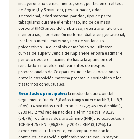
incluyeron año de nacimiento, sexo, puntación en el test
de Apgar (1 y 5 minutos), peso al nacer, edad
gestacional, edad materna, paridad, tipo de parto,
tabaquismo durante el embarazo, índice de masa
corporal (IMC) antes del embarazo, rotura prematura de
membranas, hipertensión materna, diabetes gestacional,
trastorno mental materno y uso de sustancias
psicoactivas. En el análisis estadístico se utilizaron
curvas de supervivencia de Kaplan-Meier para estimar el
periodo desde el nacimiento hasta la aparición del
resultado y modelos multivariantes de riesgos
proporcionales de Cox para estudiar las asociaciones
entre la exposición materna prenatal a corticoides y los
trastornos conductuales.
Resultados principales:
la media de duración del
seguimiento fue de 5,8 años (rango intercuartil: 3,1 a 8,7
años). 14 868 niños recibieron TCP (2,2; 46,1% de niñas),
6730 (45,27%) recién nacidos a término (RNT) y 8138
(54,7%) recién nacidos pretérmino (RNP), no expuestos a
TCP 634 757 RNT (96,88%) y 20 472 RNP (3,12%). La
exposición al tratamiento, en comparación con los
controles, se asoció significativamente con un mayor