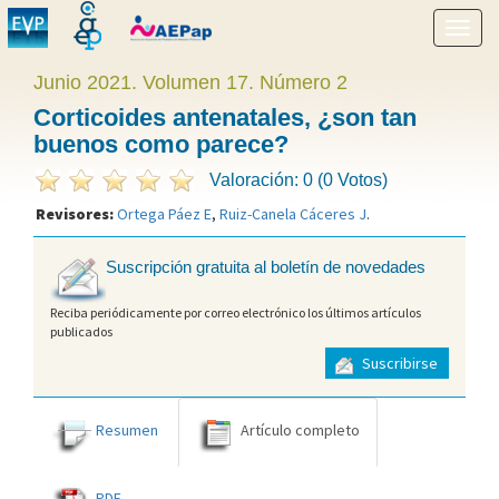
Mostr
menú
Junio 2021. Volumen 17. Número 2
Corticoides antenatales, ¿son tan
buenos como parece?
Valoración: 0 (0 Votos)
Revisores:
Ortega Páez E
,
Ruiz-Canela Cáceres J
.
Suscripción gratuita al boletín de novedades
Reciba periódicamente por correo electrónico los últimos artículos
publicados
Suscribirse
Resumen
Artículo completo
PDF