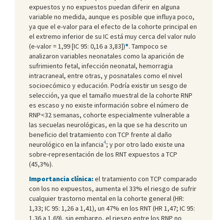
expuestos y no expuestos puedan diferir en alguna
variable no medida, aunque es posible que influya poco,
ya que el e-valor para el efecto de la cohorte principal en
el extremo inferior de su IC está muy cerca del valor nulo
(e-valor = 1,99 [IC 95: 0,16 a 3,83])
*
. Tampoco se
analizaron variables neonatales como la aparición de
sufrimiento fetal, infección neonatal, hemorragia
intracraneal, entre otras, y posnatales como el nivel
socioecómico y educación. Podría existir un sesgo de
selección, ya que el tamaño muestral de la cohorte RNP
es escaso y no existe información sobre el número de
RNP<32 semanas, cohorte especialmente vulnerable a
las secuelas neurológicas, en la que se ha descrito un
beneficio del tratamiento con TCP frente al daño
4
neurológico en la infancia
; y por otro lado existe una
sobre-representación de los RNT expuestos a TCP
(45,3%).
Importancia clínica:
el tratamiento con TCP comparado
con los no expuestos, aumenta el 33% el riesgo de sufrir
cualquier trastorno mental en la cohorte general (HR:
1,33; IC 95: 1,26 a 1,41), un 47% en los RNT (HR 1,47; IC 95:
1,36 a 1,69), sin embargo, el riesgo entre los RNP no