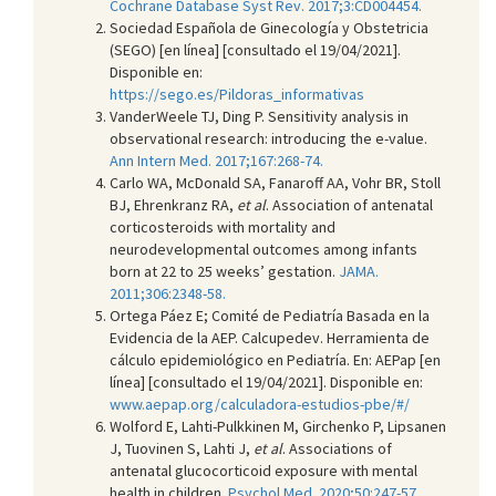
Cochrane Database Syst Rev. 2017;3:CD004454.
Sociedad Española de Ginecología y Obstetricia
(SEGO) [en línea] [consultado el 19/04/2021].
Disponible en:
https://sego.es/Pildoras_informativas
VanderWeele TJ, Ding P. Sensitivity analysis in
observational research: introducing the e-value.
Ann Intern Med. 2017;167:268-74.
Carlo WA, McDonald SA, Fanaroff AA, Vohr BR, Stoll
BJ, Ehrenkranz RA,
et al
. Association of antenatal
corticosteroids with mortality and
neurodevelopmental outcomes among infants
born at 22 to 25 weeks’ gestation.
JAMA.
2011;306:2348-58.
Ortega Páez E; Comité de Pediatría Basada en la
Evidencia de la AEP. Calcupedev. Herramienta de
cálculo epidemiológico en Pediatría. En: AEPap [en
línea] [consultado el 19/04/2021]. Disponible en:
www.aepap.org/calculadora-estudios-pbe/#/
Wolford E, Lahti-Pulkkinen M, Girchenko P, Lipsanen
J, Tuovinen S, Lahti J,
et al
. Associations of
antenatal glucocorticoid exposure with mental
health in children.
Psychol Med. 2020;50:247-57.