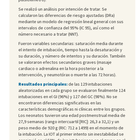
Se realizó un análisis por intención de tratar. Se
calcularon las diferencias de riesgo ajustadas (DRa)
mediante un modelo de regresión lineal general con sus
intervalos de confianza del 95% (IC 95), así como el
número necesario a tratar (NNT).
Fueron variables secundarias: saturación media durante
el intento de intubación, tiempo hasta la desaturación y
su duración, y número de intentos y su duración. También
se valoraron efectos secundarios graves (masaje
cardiaco o adrenalina en la hora posterior a la
intervención, y neumotórax o muerte a las 72 horas).
Resultados principales:
de las 129 intubaciones
aleatorizadas en cada grupo se evaluaron finalmente 124
intubaciones en el GI (96%) y 127 del GC (98%). No se
encontraron diferencias significativas en las
características demográficas ni clínicas entre los grupos.
Los neonatos tuvieron una edad postmenstrual media de
27,9 semanas (rango intercuartil [RIC]: 26,3 a 32,1) y un
peso medio de 920 g (RIC: 712 a 1499) en el momento de
la intubación. La IOT al primer intento sin inestabilidad se