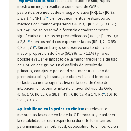
Importancia clínica:
el análisis crudo de subgrupos
mostró un mejor resultado con el uso de OAF en
pacientes premedicados (riesgo relativo [RR]: 1,7 [IC 95:
1,2 a 2,4]; NNT: 5)
*
y en procedimientos realizados por
médicos con menor experiencia (RR: 3,1 [IC 95: 1,6 a 6,2];
NNT: 4)
*
. No se observó diferencia estadísticamente
significativa entre los no premedicados (RR: 1,3 [IC 95: 0,6
a 2,5])
*
ni en los médicos experimentados (RR: 1,2 [IC 95:
0,8 a 1,7])
*
. Sin embargo, se observó una tendencia a
mayor proporción de éxito (50,8%
vs
. 42,1%) y no es
posible evaluar el impacto de la menor frecuencia de uso
de OAF en ese grupo. En el análisis del resultado
primario, con ajuste por edad postmenstrual, uso de
premedicación y hospital, se observó una diferencia
estadísticamente significativa en la tasa de éxito de
intubación en el primer intento a favor del uso de OAF,
(DRa: 17,6 [IC 95: 6 a 28,2]; NNT: 6 [IC 95: 4 a 17]; RR
*
: 1,6 [IC
95: 1,2 a 2,2]).
Aplicabilidad en la práctica clínica:
es relevante
mejorar las tasas de éxito de la IOT neonatal y mantener
la estabilidad cardiorrespiratoria durante los intentos
para minimizar la morbilidad, especialmente en los recién