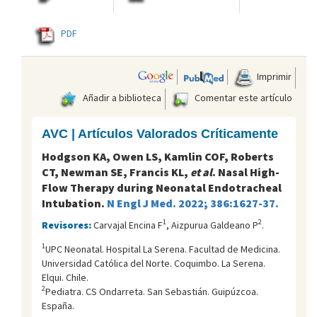
PDF
Imprimir
Añadir a biblioteca
Comentar este artículo
AVC | Artículos Valorados Críticamente
Hodgson KA, Owen LS, Kamlin COF, Roberts
CT, Newman SE, Francis KL,
et al
. Nasal High-
Flow Therapy during Neonatal Endotracheal
Intubation.
N Engl J Med. 2022; 386:1627-37.
1
2
Revisores:
Carvajal Encina F
, Aizpurua Galdeano P
.
1
UPC Neonatal. Hospital La Serena. Facultad de Medicina.
Universidad Católica del Norte. Coquimbo. La Serena.
Elqui. Chile.
2
Pediatra. CS Ondarreta. San Sebastián. Guipúzcoa.
España.