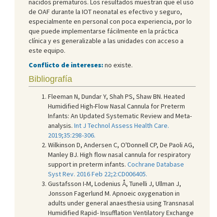
nacidos prematuros. Los resultados muestran que el uso
de OAF durante la IOT neonatal es efectivo y seguro,
especialmente en personal con poca experiencia, por lo
que puede implementarse fácilmente en la práctica
clínica y es generalizable a las unidades con acceso a
este equipo.
Conflicto de intereses:
no existe.
Bibliografía
Fleeman N, Dundar Y, Shah PS, Shaw BN. Heated
Humidified High-Flow Nasal Cannula for Preterm
Infants: An Updated Systematic Review and Meta-
analysis.
Int J Technol Assess Health Care.
2019;35:298-306.
Wilkinson D, Andersen C, O'Donnell CP, De Paoli AG,
Manley BJ. High flow nasal cannula for respiratory
support in preterm infants.
Cochrane Database
Syst Rev. 2016 Feb 22;2:CD006405.
Gustafsson I-M, Lodenius Å, Tunelli J, Ullman J,
Jonsson Fagerlund M. Apnoeic oxygenation in
adults under general anaesthesia using Transnasal
Humidified Rapid- Insufflation Ventilatory Exchange