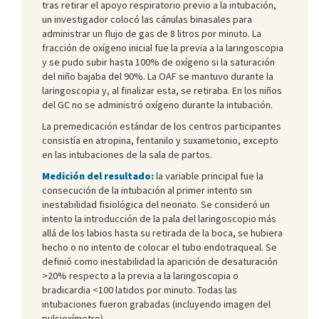
tras retirar el apoyo respiratorio previo a la intubación,
un investigador colocó las cánulas binasales para
administrar un flujo de gas de 8 litros por minuto. La
fracción de oxígeno inicial fue la previa a la laringoscopia
y se pudo subir hasta 100% de oxígeno si la saturación
del niño bajaba del 90%. La OAF se mantuvo durante la
laringoscopia y, al finalizar esta, se retiraba. En los niños
del GC no se administró oxígeno durante la intubación.
La premedicación estándar de los centros participantes
consistía en atropina, fentanilo y suxametonio, excepto
en las intubaciones de la sala de partos.
Medición del resultado:
la variable principal fue la
consecución de la intubación al primer intento sin
inestabilidad fisiológica del neonato. Se consideró un
intento la introducción de la pala del laringoscopio más
allá de los labios hasta su retirada de la boca, se hubiera
hecho o no intento de colocar el tubo endotraqueal. Se
definió como inestabilidad la aparición de desaturación
>20% respecto a la previa a la laringoscopia o
bradicardia <100 latidos por minuto. Todas las
intubaciones fueron grabadas (incluyendo imagen del
pulsioxímetro).