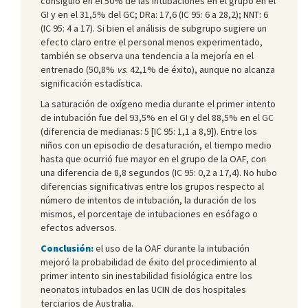
consiguió en el 50% de las intubaciones en el grupo en el
GI y en el 31,5% del GC; DRa: 17,6 (IC 95: 6 a 28,2); NNT: 6
(IC 95: 4 a 17). Si bien el análisis de subgrupo sugiere un
efecto claro entre el personal menos experimentado,
también se observa una tendencia a la mejoría en el
entrenado (50,8%
vs
. 42,1% de éxito), aunque no alcanza
significación estadística.
La saturación de oxígeno media durante el primer intento
de intubación fue del 93,5% en el GI y del 88,5% en el GC
(diferencia de medianas: 5 [IC 95: 1,1 a 8,9]). Entre los
niños con un episodio de desaturación, el tiempo medio
hasta que ocurrió fue mayor en el grupo de la OAF, con
una diferencia de 8,8 segundos (IC 95: 0,2 a 17,4). No hubo
diferencias significativas entre los grupos respecto al
número de intentos de intubación, la duración de los
mismos, el porcentaje de intubaciones en esófago o
efectos adversos.
Conclusión:
el uso de la OAF durante la intubación
mejoró la probabilidad de éxito del procedimiento al
primer intento sin inestabilidad fisiológica entre los
neonatos intubados en las UCIN de dos hospitales
terciarios de Australia.