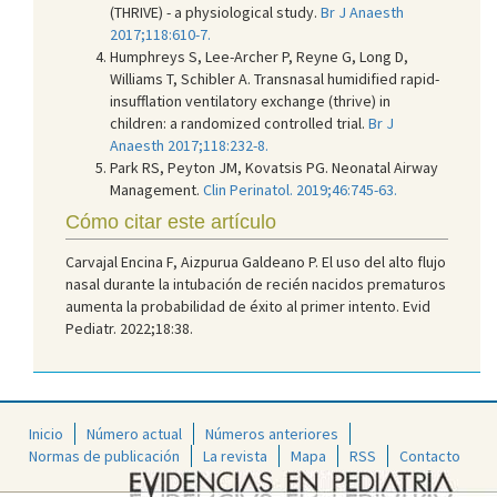
(THRIVE) - a physiological study.
Br J Anaesth
2017;118:610-7.
Humphreys S, Lee-Archer P, Reyne G, Long D,
Williams T, Schibler A. Transnasal humidified rapid-
insufflation ventilatory exchange (thrive) in
children: a randomized controlled trial.
Br J
Anaesth 2017;118:232-8.
Park RS, Peyton JM, Kovatsis PG. Neonatal Airway
Management.
Clin Perinatol. 2019;46:745-63.
Cómo citar este artículo
Carvajal Encina F, Aizpurua Galdeano P. El uso del alto flujo
nasal durante la intubación de recién nacidos prematuros
aumenta la probabilidad de éxito al primer intento. Evid
Pediatr. 2022;18:38.
Inicio
Número actual
Números anteriores
Normas de publicación
La revista
Mapa
RSS
Contacto