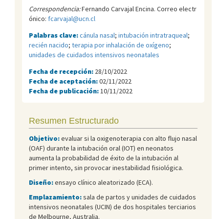
Correspondencia:
Fernando Carvajal Encina. Correo electr
ónico:
fcarvajal@ucn.cl
Palabras clave:
cánula nasal
;
intubación intratraqueal
;
recién nacido
;
terapia por inhalación de oxígeno
;
unidades de cuidados intensivos neonatales
Fecha de recepción:
28/10/2022
Fecha de aceptación:
02/11/2022
Fecha de publicación:
10/11/2022
Resumen Estructurado
Objetivo:
evaluar si la oxigenoterapia con alto flujo nasal
(OAF) durante la intubación oral (IOT) en neonatos
aumenta la probabilidad de éxito de la intubación al
primer intento, sin provocar inestabilidad fisiológica.
Diseño:
ensayo clínico aleatorizado (ECA).
Emplazamiento:
sala de partos y unidades de cuidados
intensivos neonatales (UCIN) de dos hospitales terciarios
de Melbourne, Australia.