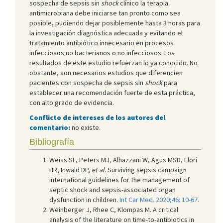
sospecha de sepsis sin
shock
clínico la terapia
antimicrobiana debe iniciarse tan pronto como sea
posible, pudiendo dejar posiblemente hasta 3 horas para
la investigación diagnóstica adecuada y evitando el
tratamiento antibiótico innecesario en procesos
infecciosos no bacterianos o no infecciosos. Los
resultados de este estudio refuerzan lo ya conocido. No
obstante, son necesarios estudios que diferencien
pacientes con sospecha de sepsis sin
shock
para
establecer una recomendación fuerte de esta práctica,
con alto grado de evidencia.
Conflicto de intereses de los autores del
comentario:
no existe.
Bibliografía
Weiss SL, Peters MJ, Alhazzani W, Agus MSD, Flori
HR, Inwald DP,
et al
. Surviving sepsis campaign
international guidelines for the management of
septic shock and sepsis-associated organ
dysfunction in children.
Int Car Med. 2020;46: 10-67.
Weinberger J, Rhee C, Klompas M. A critical
analysis of the literature on time-to-antibiotics in