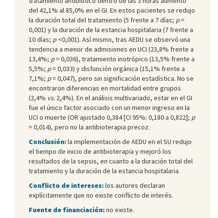
tratamiento antibiótico dentro de las 3 horas aumentó
del 42,1% al 85,0% en el GI. En estos pacientes se redujo
la duración total del tratamiento (5 frente a 7 días;
p
=
0,001) y la duración de la estancia hospitalaria (7 frente a
10 días;
p
<0,001). Así mismo, tras AEDU se observó una
tendencia a menor de admisiones en UCI (23,8% frente a
13,4%;
p
= 0,036), tratamiento inotrópico (13,5% frente a
5,5%;
p
= 0,033) y disfunción orgánica (15,1% frente a
7,1%;
p
= 0,047), pero sin significación estadística. No se
encontraron diferencias en mortalidad entre grupos
(2,4%
vs
. 2,4%). En el análisis multivariado, estar en el GI
fue el único factor asociado con un menor ingreso en la
UCI o muerte (OR ajustado 0,384 [CI 95%: 0,180 a 0,822];
p
= 0,014), pero no la antibioterapia precoz.
Conclusión:
la implementación de AEDU en el SU redujo
el tiempo de inicio de antibioterapia y mejoró los
resultados de la sepsis, en cuanto a la duración total del
tratamiento y la duración de la estancia hospitalaria.
Conflicto de intereses:
los autores declaran
explícitamente que no existe conflicto de interés.
Fuente de financiación:
no existe.