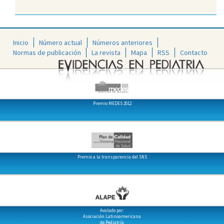
Inicio
Número actual
Números anteriores
Normas de publicación
La revista
Mapa
RSS
Contacto
Premio MEDES 2012
Premio a la transparencia del SNS
Avalado por:
Asociación Latinoamericana
de Pediatría