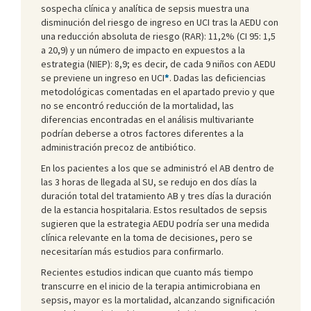
sospecha clínica y analítica de sepsis muestra una
disminución del riesgo de ingreso en UCI tras la AEDU con
una reducción absoluta de riesgo (RAR): 11,2% (CI 95: 1,5
a 20,9) y un número de impacto en expuestos a la
estrategia (NIEP): 8,9; es decir, de cada 9 niños con AEDU
se previene un ingreso en UCI
*
. Dadas las deficiencias
metodológicas comentadas en el apar­tado previo y que
no se encontró reducción de la mortali­dad, las
diferencias encontradas en el análisis multivariante
podrían deberse a otros factores di­ferentes a la
administración precoz de antibiótico.
En los pacientes a los que se administró el AB dentro de
las 3 horas de llegada al SU, se redujo en dos días la
duración total del tratamiento AB y tres días la duración
de la estancia hospitalaria. Estos resultados de sepsis
sugieren que la estrategia AEDU podría ser una medida
clínica relevante en la toma de decisiones, pero se
necesitarían más estudios para confirmarlo.
Recientes estudios indican que cuanto más tiempo
transcurre en el inicio de la terapia antimicrobiana en
sepsis, mayor es la mortalidad, alcanzando significación