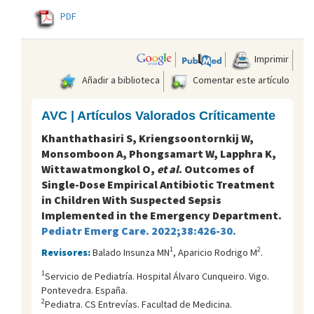
PDF
Imprimir
Añadir a biblioteca
Comentar este artículo
AVC | Artículos Valorados Críticamente
Khanthathasiri S, Kriengsoontornkij W,
Monsomboon A, Phongsamart W, Lapphra K,
Wittawatmongkol O,
et al
. Outcomes of
Single-Dose Empirical Antibiotic Treatment
in Children With Suspected Sepsis
Implemented in the Emergency Department.
Pediatr Emerg Care. 2022;38:426-30.
1
2
Revisores:
Balado Insunza MN
, Aparicio Rodrigo M
.
1
Servicio de Pediatría. Hospital Álvaro Cunqueiro. Vigo.
Pontevedra. España.
2
Pediatra. CS Entrevías. Facultad de Medicina.