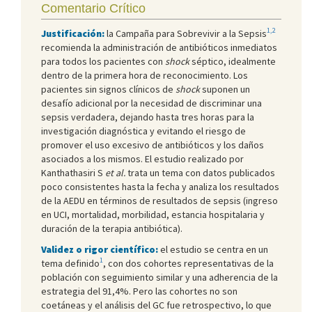
Comentario Crítico
1,2
Justificación:
la Campaña para Sobrevivir a la Sepsis
recomienda la administración de antibióticos inmediatos
para todos los pacientes con
shock
séptico, idealmente
dentro de la primera hora de reconocimiento. Los
pacientes sin signos clínicos de
shock
suponen un
desafío adicional por la necesidad de discriminar una
sepsis verdadera, dejando hasta tres horas para la
investigación diagnóstica y evitando el riesgo de
promover el uso excesivo de antibióticos y los daños
asociados a los mismos. El estudio realizado por
Kanthathasiri S
et al.
trata un tema con datos publicados
poco consistentes hasta la fecha y analiza los resultados
de la AEDU en términos de resultados de sepsis (ingreso
en UCI, mortalidad, morbilidad, estancia hospitalaria y
duración de la terapia antibiótica).
Validez o rigor científico:
el estudio se centra en un
1
tema definido
, con dos cohortes representativas de la
población con seguimiento similar y una adherencia de la
estrategia del 91,4%. Pero las cohortes no son
coetáneas y el análisis del GC fue retrospectivo, lo que