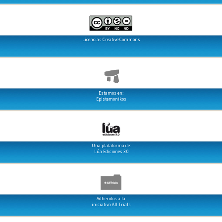
Licencias Creative Commons
Estamos en:
Epistemonikos
Una plataforma de:
Lúa Ediciones 3.0
Adheridos a la
iniciativa All Trials