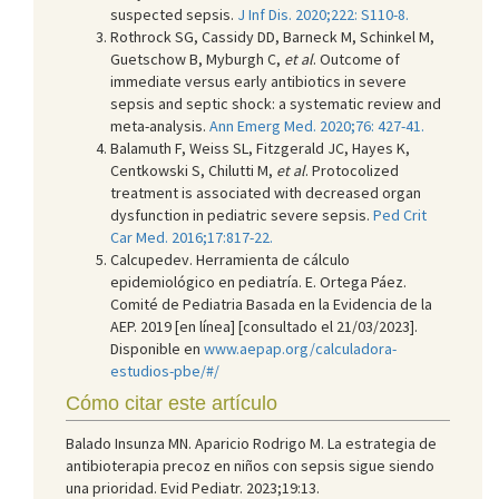
suspected sepsis.
J Inf Dis. 2020;222: S110-8.
Rothrock SG, Cassidy DD, Barneck M, Schinkel M,
Guetschow B, Myburgh C,
et al
. Outcome of
immediate versus early antibiotics in severe
sepsis and septic shock: a systematic review and
meta-analysis.
Ann Emerg Med. 2020;76: 427-41.
Balamuth F, Weiss SL, Fitzgerald JC, Hayes K,
Centkowski S, Chilutti M,
et al
. Protocolized
treatment is associated with decreased organ
dysfunction in pediatric severe sepsis.
Ped Crit
Car Med. 2016;17:817-22.
Calcupedev. Herramienta de cálculo
epidemiológico en pediatría. E. Ortega Páez.
Comité de Pediatria Basada en la Evidencia de la
AEP. 2019 [en línea] [consultado el 21/03/2023].
Disponible en
www.aepap.org/calculadora-
estudios-pbe/#/
Cómo citar este artículo
Balado Insunza MN. Aparicio Rodrigo M. La estrategia de
antibioterapia precoz en niños con sepsis sigue siendo
una prioridad. Evid Pediatr. 2023;19:13.