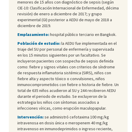
menores de 15 años con diagnóstico de sepsis (según
CIE-10: Clasificación Internacional de Enfermedad, décima
revisión) de enero a diciembre de 2017; y grupo
experimental (GI) posterior a AEDU de mayo de 2018 a
diciembre de 2019.
Emplazamiento:
hospital público terciario en Bangkok.
Población de estudio:
la AEDU fue implementada en el
triaje del SU por personal de enfermería y supervisada
en los 15 minutos siguientes por un facultativo. Se
incluyeron pacientes con sospecha de sepsis definida
como: fiebre y signos vitales con criterios de síndrome
de respuesta inflamatoria sistémica (SIRS), niños con
fiebre alta y aspecto tóxico o convulsiones, niños
inmunocomprometidos con fiebre o historia de fiebre. Un
total de 635 niños acudieron al SU y 244 recibieron AEDU
durante el periodo de estudio. Se excluyeron de la
estrategia los niños con síntomas asociados a
infecciones víricas, como erupción maculopapular.
Intervención:
se administró cefotaxima 100 mg/kg
intravenosa en dosis única o meropenem 40 mg/kg
intravenoso en inmunodeprimidos o ingreso reciente,