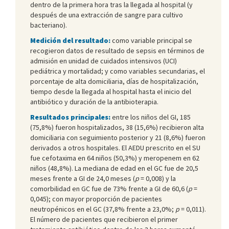
dentro de la primera hora tras la llegada al hospital (y
después de una extracción de sangre para cultivo
bacteriano).
Medición del resultado:
como variable principal se
recogieron datos de resultado de sepsis en términos de
admisión en unidad de cuidados intensivos (UCI)
pediátrica y mortalidad; y como variables secundarias, el
porcentaje de alta domiciliaria, días de hospitalización,
tiempo desde la llegada al hospital hasta el inicio del
antibiótico y duración de la antibioterapia.
Resultados principales:
entre los niños del GI, 185
(75,8%) fueron hospitalizados, 38 (15,6%) recibieron alta
domiciliaria con seguimiento posterior y 21 (8,6%) fueron
derivados a otros hospitales. El AEDU prescrito en el SU
fue cefotaxima en 64 niños (50,3%) y meropenem en 62
niños (48,8%). La mediana de edad en el GC fue de 20,5
meses frente a GI de 24,0 meses (
p
= 0,008) y la
comorbilidad en GC fue de 73% frente a GI de 60,6 (
p
=
0,045); con mayor proporción de pacientes
neutropénicos en el GC (37,8% frente a 23,0%;
p
= 0,011).
El número de pacientes que recibieron el primer