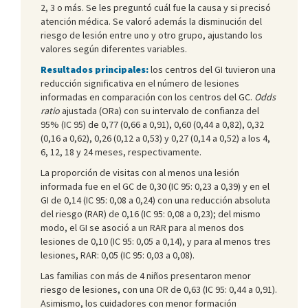
2, 3 o más. Se les preguntó cuál fue la causa y si precisó
atención médica. Se valoró además la disminución del
riesgo de lesión entre uno y otro grupo, ajustando los
valores según diferentes variables.
Resultados principales:
los centros del GI tuvieron una
reducción significativa en el número de lesiones
informadas en comparación con los centros del GC.
Odds
ratio
ajustada (ORa) con su intervalo de confianza del
95% (IC 95) de 0,77 (0,66 a 0,91), 0,60 (0,44 a 0,82), 0,32
(0,16 a 0,62), 0,26 (0,12 a 0,53) y 0,27 (0,14 a 0,52) a los 4,
6, 12, 18 y 24 meses, respectivamente.
La proporción de visitas con al menos una lesión
informada fue en el GC de 0,30 (IC 95: 0,23 a 0,39) y en el
GI de 0,14 (IC 95: 0,08 a 0,24) con una reducción absoluta
del riesgo (RAR) de 0,16 (IC 95: 0,08 a 0,23); del mismo
modo, el GI se asoció a un RAR para al menos dos
lesiones de 0,10 (IC 95: 0,05 a 0,14), y para al menos tres
lesiones, RAR: 0,05 (IC 95: 0,03 a 0,08).
Las familias con más de 4 niños presentaron menor
riesgo de lesiones, con una OR de 0,63 (IC 95: 0,44 a 0,91).
Asimismo, los cuidadores con menor formación