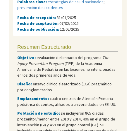
Palabras clave:
estrategias de salud nacionales
;
prevención de accidentes
Fecha de recepción:
31/01/2025
Fecha de aceptación:
07/02/2025
Fecha de publicación:
12/02/2025
Resumen Estructurado
Objetivo:
evaluación del impacto del programa
The
Injury Prevention Program
(TIPP) de la Academia
Americana de Pediatría en las lesiones no intencionadas
en los dos primeros años de vida.
Diseño:
ensayo clínico aleatorizado (ECA) pragmático
por conglomerados.
Emplazamiento:
cuatro centros de Atención Primaria
pediátrica docentes, afiliados a universidades en EE. UU.
Población de estudio:
se incluyeron 865 diadas
progenitor/menor entre 2010 y 2014, 406 en el grupo de
intervención (GI) y 459 en el grupo control (GC). Su
inclusión se produjo en la revisión del programa de salud