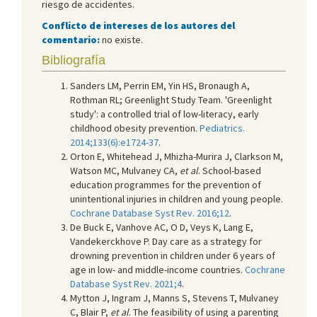
riesgo de accidentes.
Conflicto de intereses de los autores del
comentario:
no existe.
Bibliografía
Sanders LM, Perrin EM, Yin HS, Bronaugh A,
Rothman RL; Greenlight Study Team. 'Greenlight
study': a controlled trial of low-literacy, early
childhood obesity prevention.
Pediatrics.
2014;133(6):e1724-37
.
Orton E, Whitehead J, Mhizha-Murira J, Clarkson M,
Watson MC, Mulvaney CA,
et al
. School-based
education programmes for the prevention of
unintentional injuries in children and young people.
Cochrane Database Syst Rev. 2016;12
.
De Buck E, Vanhove AC, O D, Veys K, Lang E,
Vandekerckhove P. Day care as a strategy for
drowning prevention in children under 6 years of
age in low- and middle-income countries.
Cochrane
Database Syst Rev. 2021;4
.
Mytton J, Ingram J, Manns S, Stevens T, Mulvaney
C, Blair P,
et al
. The feasibility of using a parenting