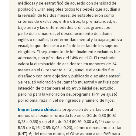
médicos) y se estratificó de acuerdo con densidad de
población. Eran elegibles todos los bebés que acudían a
la revisión de los dos meses. Se establecieron como
criterios de exclusión, entre otros, la prematuridad, el
bajo peso y las enfermedades crónicas graves; por
parte de las madres, el desconocimiento del idioma
inglés o español, la enfermedad mental y la baja agudeza
visual, lo que descartó a más de la mitad de los sujetos
elegibles. El seguimiento de los finalmente incluidos fue
adecuado, con pérdidas del 14% en el GI. El resultado
valora la disminución de accidentes en menores de 24
meses en el GI respecto al GC, aunque el estudio fue
1
diseñado con otro objetivo y publicado diez años antes
.
Se realizó valoración del tamaño muestral y análisis por
intención de tratar para el objetivo inicial del estudio,
pero no para la valoración del programa TIPP. Se ajustó
por idioma, raza, nivel de ingresos y número de hijos.
Importancia clínica:
la proporción de visitas con al
menos una lesión informada fue en el GC de 0,30 (IC 95:
0,23 a 0,39) y en el GI, de 0,14 (IC 95: 0,08 a 0,24) con una
RAR de 0,16 (IC 95: 0,08 a 0,23), número necesario a tratar
(NNT): 6; del mismo modo, el GI se asoció a una RAR para