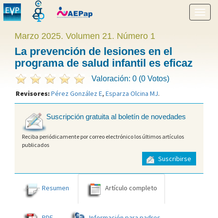
Mostr
menú
Marzo 2025. Volumen 21. Número 1
La prevención de lesiones en el
programa de salud infantil es eficaz
Valoración: 0 (0 Votos)
Revisores:
Pérez González E
,
Esparza Olcina MJ
.
Suscripción gratuita al boletín de novedades
Reciba periódicamente por correo electrónico los últimos artículos
publicados
Suscribirse
Resumen
Artículo completo
PDF
Información para padres