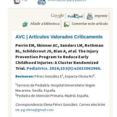
Imprimir
Añadir a biblioteca
Comentar este artículo
AVC | Artículos Valorados Críticamente
Perrin EM, Skinner AC, Sanders LM, Rothman
RL, Schildcrout JS, Bian A,
et al
. The Injury
Prevention Program to Reduce Early
Childhood Injuries: A Cluster Randomized
Trial.
Pediatrics. 2024;153(5):e2023062966
.
1
2
Revisores:
Pérez González E
, Esparza Olcina MJ
.
1
Servicio de Pediatría. Hospital Universitario Virgen
Macarena. Sevilla. España.
2
Pediatra de Atención Primaria. Madrid. España.
Correspondencia:
Elena Pérez González. Correo electróni
co:
pg.elena@gmail.com