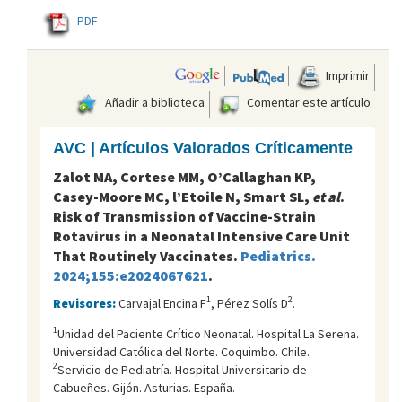
PDF
Imprimir
Añadir a biblioteca
Comentar este artículo
AVC | Artículos Valorados Críticamente
Zalot MA, Cortese MM, O’Callaghan KP,
Casey-Moore MC, l’Etoile N, Smart SL,
et al
.
Risk of Transmission of Vaccine-Strain
Rotavirus in a Neonatal Intensive Care Unit
That Routinely Vaccinates.
Pediatrics.
2024;155:e2024067621
.
1
2
Revisores:
Carvajal Encina F
, Pérez Solís D
.
1
Unidad del Paciente Crítico Neonatal. Hospital La Serena.
Universidad Católica del Norte. Coquimbo. Chile.
2
Servicio de Pediatría. Hospital Universitario de
Cabueñes. Gijón. Asturias. España.