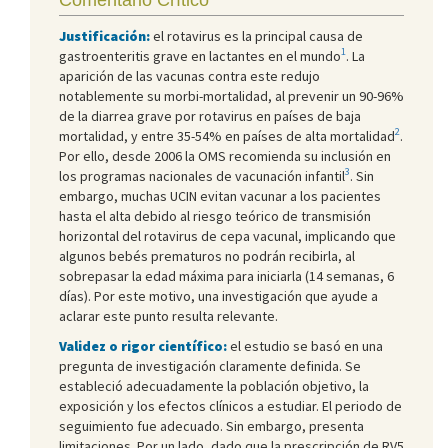
Justificación:
el rotavirus es la principal causa de
1
gastroenteritis grave en lactantes en el mundo
. La
aparición de las vacunas contra este redujo
notablemente su morbi-mortalidad, al prevenir un 90-96%
de la diarrea grave por rotavirus en países de baja
2
mortalidad, y entre 35-54% en países de alta mortalidad
.
Por ello, desde 2006 la OMS recomienda su inclusión en
3
los programas nacionales de vacunación infantil
. Sin
embargo, muchas UCIN evitan vacunar a los pacientes
hasta el alta debido al riesgo teórico de transmisión
horizontal del rotavirus de cepa vacunal, implicando que
algunos bebés prematuros no podrán recibirla, al
sobrepasar la edad máxima para iniciarla (14 semanas, 6
días). Por este motivo, una investigación que ayude a
aclarar este punto resulta relevante.
Validez o rigor científico:
el estudio se basó en una
pregunta de investigación claramente definida. Se
estableció adecuadamente la población objetivo, la
exposición y los efectos clínicos a estudiar. El periodo de
seguimiento fue adecuado. Sin embargo, presenta
limitaciones. Por un lado, dado que la prescripción de RV5