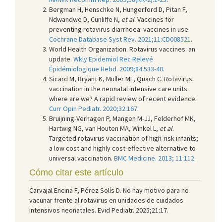
Bergman H, Henschke N, Hungerford D, Pitan F,
Ndwandwe D, Cunliffe N,
et al
. Vaccines for
preventing rotavirus diarrhoea: vaccines in use.
Cochrane Database Syst Rev. 2021;11:CD008521
.
World Health Organization. Rotavirus vaccines: an
update.
Wkly Epidemiol Rec Relevé
Épidémiologique Hebd. 2009;84:533-40
.
Sicard M, Bryant K, Muller ML, Quach C. Rotavirus
vaccination in the neonatal intensive care units:
where are we? A rapid review of recent evidence.
Curr Opin Pediatr. 2020;32:167
.
Bruijning-Verhagen P, Mangen M-JJ, Felderhof MK,
Hartwig NG, van Houten MA, Winkel L,
et al
.
Targeted rotavirus vaccination of high-risk infants;
a low cost and highly cost-effective alternative to
universal vaccination.
BMC Medicine. 2013; 11:112
.
Cómo citar este artículo
Carvajal Encina F, Pérez Solís D. No hay motivo para no
vacunar frente al rotavirus en unidades de cuidados
intensivos neonatales. Evid Pediatr. 2025;21:17.