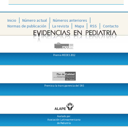
Inicio
Número actual
Números anteriores
Normas de publicación
La revista
Mapa
RSS
Contacto
Premio MEDES 2012
Premio a la transparencia del SNS
Avalado por:
Asociación Latinoamericana
de Pediatría