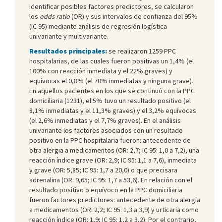
identificar posibles factores predictores, se calcularon
los
odds ratio
(OR) y sus intervalos de confianza del 95%
(IC 95) mediante análisis de regresión logística
univariante y multivariante.
Resultados principales:
se realizaron 1259 PPC
hospitalarias, de las cuales fueron positivas un 1,4% (el
100% con reacción inmediata y el 22% graves) y
equívocas el 0,8% (el 70% inmediatas y ninguna grave).
En aquellos pacientes en los que se continuó con la PPC
domiciliaria (1231), el 5% tuvo un resultado positivo (el
8,1% inmediatas y el 11,3% graves) y el 3,2% equívocas
(el 2,6% inmediatas y el 7,7% graves). En el análisis
univariante los factores asociados con un resultado
positivo en la PPC hospitalaria fueron: antecedente de
otra alergia a medicamentos (OR: 2,7; IC 95: 1,0 a 7,2), una
reacción índice grave (OR: 2,9; IC 95: 1,1 a 7,6), inmediata
y grave (OR: 5,85; IC 95: 1,7 a 20,0) o que precisara
adrenalina (OR: 9,65; IC 95: 1,7 a 53,6). En relación con el
resultado positivo o equívoco en la PPC domiciliaria
fueron factores predictores: antecedente de otra alergia
a medicamentos (OR: 2,2; IC 95: 1,3 a 3,9) y urticaria como
reacción índice (OR: 1,9; IC 95: 1,2 a 3,2). Por el contrario,