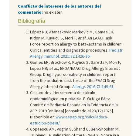
Conflicto de intereses de los autores del
comentario:
no existen.
Bibliografía
López NB, Atanaskovic Markovic M, Gomes ER,
Kidon M, Kuyucu S, Mori F,
et al.
An EAACI Task
Force report on allergy to beta-lactams in children:
Clinical entities and diagnostic procedures.
Pediatr
Allergy Immunol. 2021;32:1426-36
.
Gomes ER, Brockow K, Kuyucu S, Saretta F, Mori F,
Lopez NB,
et al
.; ENDA/EAACI Drug Allergy Interest
Group. Drug hypersensitivity in children: report
from the pediatric task force of the EAACI Drug
Allergy Interest Group.
Allergy. 2016;71:149-61
.
Calcupedev. Herramienta de cálculo
epidemiológico en pediatría. E. Ortega Páez.
Comité de Pediatría Basada en la Evidencia de la
AEP. 2019 [en línea] [consultado el 23/12/2025].
Disponible en
www.aepap.org/calculadora-
estudios-pbe/#/
Copaescu AM, Vogrin S, Shand G, Ben-Shoshan M,
Trubiano JA. Validation of the PEN-FAST Score in a