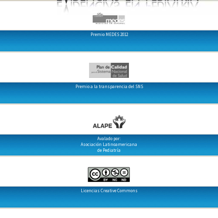
Premio MEDES 2012
Premio a la transparencia del SNS
Avalado por:
Asociación Latinoamericana
de Pediatría
Licencias Creative Commons