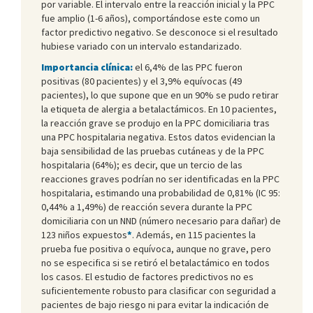
por variable. El intervalo entre la reacción inicial y la PPC
fue amplio (1-6 años), comportándose este como un
factor predictivo negativo. Se desconoce si el resultado
hubiese variado con un intervalo estandarizado.
Importancia clínica:
el 6,4% de las PPC fueron
positivas (80 pacientes) y el 3,9% equívocas (49
pacientes), lo que supone que en un 90% se pudo retirar
la etiqueta de alergia a betalactámicos. En 10 pacientes,
la reacción grave se produjo en la PPC domiciliaria tras
una PPC hospitalaria negativa. Estos datos evidencian la
baja sensibilidad de las pruebas cutáneas y de la PPC
hospitalaria (64%); es decir, que un tercio de las
reacciones graves podrían no ser identificadas en la PPC
hospitalaria, estimando una probabilidad de 0,81% (IC 95:
0,44% a 1,49%) de reacción severa durante la PPC
domiciliaria con un NND (número necesario para dañar) de
123 niños expuestos
*
. Además, en 115 pacientes la
prueba fue positiva o equívoca, aunque no grave, pero
no se especifica si se retiró el betalactámico en todos
los casos. El estudio de factores predictivos no es
suficientemente robusto para clasificar con seguridad a
pacientes de bajo riesgo ni para evitar la indicación de