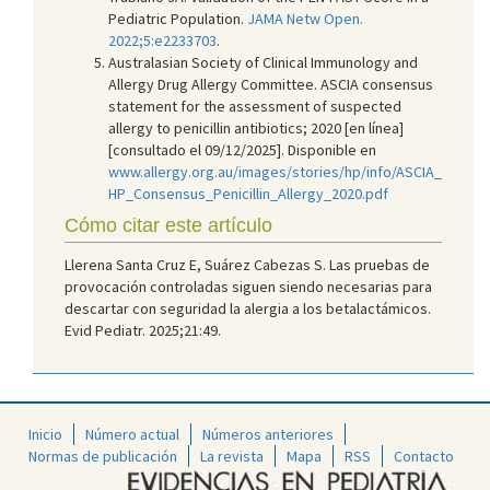
Pediatric Population.
JAMA Netw Open.
2022;5:e2233703
.
Australasian Society of Clinical Immunology and
Allergy Drug Allergy Committee. ASCIA consensus
statement for the assessment of suspected
allergy to penicillin antibiotics; 2020 [en línea]
[consultado el 09/12/2025]. Disponible en
www.allergy.org.au/images/stories/hp/info/ASCIA_
HP_Consensus_Penicillin_Allergy_2020.pdf
Cómo citar este artículo
Llerena Santa Cruz E, Suárez Cabezas S. Las pruebas de
provocación controladas siguen siendo necesarias para
descartar con seguridad la alergia a los betalactámicos.
Evid Pediatr. 2025;21:49.
Inicio
Número actual
Números anteriores
Normas de publicación
La revista
Mapa
RSS
Contacto