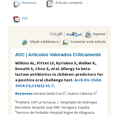
Resumen
Artículo completo
PDF
Imprimir
Añadir a biblioteca
Comentar este artículo
AVC | Artículos Valorados Críticamente
Wilkins AL, Pittet LF, Kyriakou S, Walker K,
Donath S, Choo S,
et al
. Allergy to beta-
lactam antibiotics in children: predictors for
a positive oral challenge test.
Arch Dis Child.
2024:13;110(1):31-7.
1
2
Revisores:
Llerena Santa Cruz E
, Suárez Cabezas S
.
1
Pediatra. CAP La Torrassa. L´Hospitalet de Llobregat.
Barcelona. Hospital Joan XXIII. Tarragona. España.
2
Servicio de Pediatría. Hospital Virgen de Altagracia.