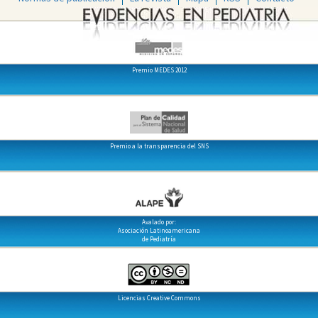
Premio MEDES 2012
Premio a la transparencia del SNS
Avalado por:
Asociación Latinoamericana
de Pediatría
Licencias Creative Commons