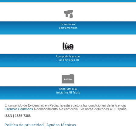
Estamos en:
Epistemonikos
Una plataforma de:
Lúa Ediciones 3.0
Adheridos a la
iniciativa All Trials
El contenido de Evidencias en Pediatría está sujeto a las condiciones de la licencia
Creative Commons
Reconocimiento-No comercial-Sin obras derivadas 4.0 España
ISSN | 1885-7388
Política de privacidad
|
Ayudas técnicas