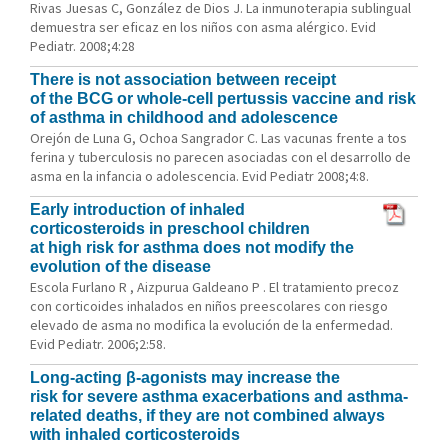
Rivas Juesas C, González de Dios J. La inmunoterapia sublingual
demuestra ser eficaz en los niños con asma alérgico. Evid
Pediatr. 2008;4:28
There is not association between receipt
of the BCG or whole-cell pertussis vaccine and risk
of asthma in childhood and adolescence
Orejón de Luna G, Ochoa Sangrador C. Las vacunas frente a tos
ferina y tuberculosis no parecen asociadas con el desarrollo de
asma en la infancia o adolescencia. Evid Pediatr 2008;4:8.
Early introduction of inhaled
corticosteroids in preschool children
at high risk for asthma does not modify the
evolution of the disease
Escola Furlano R , Aizpurua Galdeano P . El tratamiento precoz
con corticoides inhalados en niños preescolares con riesgo
elevado de asma no modifica la evolución de la enfermedad.
Evid Pediatr. 2006;2:58.
Long-acting β-agonists may increase the
risk for severe asthma exacerbations and asthma-
related deaths, if they are not combined always
with inhaled corticosteroids