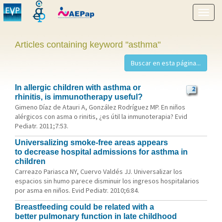
Show
menu
Articles containing keyword "asthma"
In allergic children with asthma or
2
rhinitis, is immunotherapy useful?
Gimeno Díaz de Atauri A, González Rodríguez MP. En niños
alérgicos con asma o rinitis, ¿es útil la inmunoterapia? Evid
Pediatr. 2011;7:53.
Universalizing smoke-free areas appears
to decrease hospital admissions for asthma in
children
Carreazo Pariasca NY, Cuervo Valdés JJ. Universalizar los
espacios sin humo parece disminuir los ingresos hospitalarios
por asma en niños. Evid Pediatr. 2010;6:84.
Breastfeeding could be related with a
better pulmonary function in late childhood