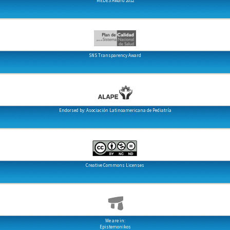
MEDES Award 2012
SNS Transparency Award
Endorsed by: Asociación Latinoamericana de Pediatría
Creative Commons Licenses
We are in:
Epistemonikos