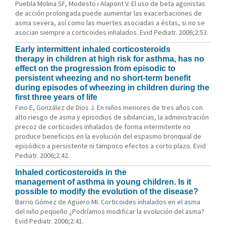
Puebla Molina SF, Modesto i Alapont V. El uso de beta agonistas
de acción prolongada puede aumentar las exacerbaciones de
asma severa, así como las muertes asociadas a éstas, si no se
asocian siempre a corticoides inhalados. Evid Pediatr. 2006;2:53.
Early intermittent inhaled corticosteroids
therapy in children at high risk for asthma, has no
effect on the progression from episodic to
persistent wheezing and no short-term benefit
during episodes of wheezing in children during the
first three years of life
Fino E, González de Dios J. En niños menores de tres años con
alto riesgo de asma y episodios de sibilancias, la administración
precoz de corticoides inhalados de forma intermitente no
produce beneficios en la evolución del espasmo bronquial de
episódico a persistente ni tampoco efectos a corto plazo. Evid
Pediatr. 2006;2:42.
Inhaled corticosteroids in the
management of asthma in young children. Is it
possible to modify the evolution of the disease?
Barrio Gómez de Agüero MI. Corticoides inhalados en el asma
del niño pequeño ¿Podríamos modificar la evolución del asma?
Evid Pediatr. 2006;2:41.