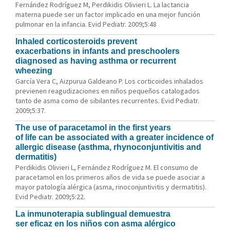
Fernández Rodríguez M, Perdikidis Olivieri L. La lactancia
materna puede ser un factor implicado en una mejor función
pulmonar en la infancia. Evid Pediatr. 2009;5:48
Inhaled corticosteroids prevent
exacerbations in infants and preschoolers
diagnosed as having asthma or recurrent
wheezing
García Vera C, Aizpurua Galdeano P. Los corticoides inhalados
previenen reagudizaciones en niños pequeños catalogados
tanto de asma como de sibilantes recurrentes. Evid Pediatr.
2009;5:37.
The use of paracetamol in the first years
of life can be associated with a greater incidence of
allergic disease (asthma, rhynoconjuntivitis and
dermatitis)
Perdikidis Olivieri L, Fernández Rodríguez M. El consumo de
paracetamol en los primeros años de vida se puede asociar a
mayor patología alérgica (asma, rinoconjuntivitis y dermatitis).
Evid Pediatr. 2009;5:22.
La inmunoterapia sublingual demuestra
ser eficaz en los niños con asma alérgico