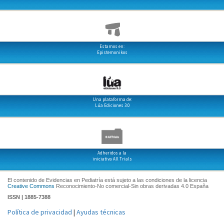
Estamos en:
Epistemonikos
Una plataforma de:
Lúa Ediciones 3.0
Adheridos a la
iniciativa All Trials
El contenido de Evidencias en Pediatría está sujeto a las condiciones de la licencia
Creative Commons
Reconocimiento-No comercial-Sin obras derivadas 4.0 España
ISSN | 1885-7388
Política de privacidad
|
Ayudas técnicas