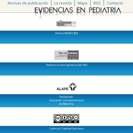
Normas de publicación
La revista
Mapa
RSS
Contacto
Premio MEDES 2012
Premio a la transparencia del SNS
Avalado por:
Asociación Latinoamericana
de Pediatría
Licencias Creative Commons