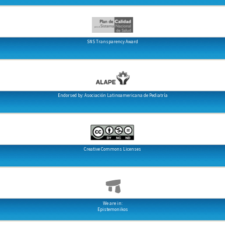
SNS Transparency Award
Endorsed by: Asociación Latinoamericana de Pediatría
Creative Commons Licenses
We are in:
Epistemonikos