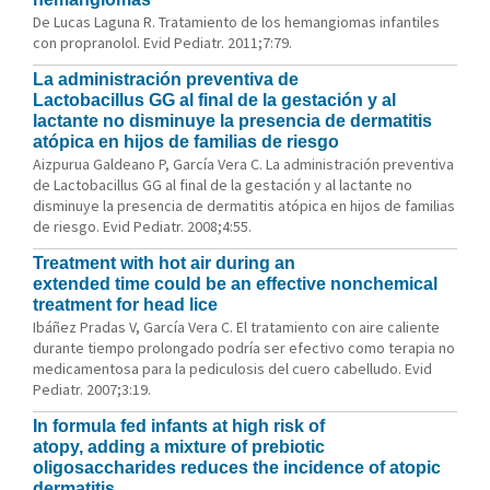
De Lucas Laguna R. Tratamiento de los hemangiomas infantiles
con propranolol. Evid Pediatr. 2011;7:79.
La administración preventiva de
Lactobacillus GG al final de la gestación y al
lactante no disminuye la presencia de dermatitis
atópica en hijos de familias de riesgo
Aizpurua Galdeano P, García Vera C. La administración preventiva
de Lactobacillus GG al final de la gestación y al lactante no
disminuye la presencia de dermatitis atópica en hijos de familias
de riesgo. Evid Pediatr. 2008;4:55.
Treatment with hot air during an
extended time could be an effective nonchemical
treatment for head lice
Ibáñez Pradas V, García Vera C. El tratamiento con aire caliente
durante tiempo prolongado podría ser efectivo como terapia no
medicamentosa para la pediculosis del cuero cabelludo. Evid
Pediatr. 2007;3:19.
In formula fed infants at high risk of
atopy, adding a mixture of prebiotic
oligosaccharides reduces the incidence of atopic
dermatitis