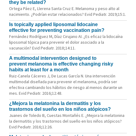
they be related?
Ortega Páez E, Llerena Santa Cruz E. Melanoma y peso alto al
nacimiento. ¿Podrían estar relacionados? Evid Pediatr. 2019;15:1.
Is topically applied liposomal lidocaine
effective for preventing vaccination pain?
Fernández Rodríguez M, Díaz Cirujano AI. ¿Es eficaz la lidocaína
liposomal tópica para prevenir el dolor asociado a la
vacunación? Evid Pediatr. 2018;14:11.
A multimodal intervention designed to
prevent melanoma is effective changing risky
habits at least for a month
Ruiz-Canela Cáceres J, De Lucas García N. Una intervención
multimodal diseñada para prevenir el melanoma, podría ser
efectiva cambiando los hábitos de riesgo al menos durante un
mes. Evid Pediatr. 2016;12:48.
¿Mejora la melatonina la dermatitis y los
trastornos del sueño en los niños atópicos?
Juanes de Toledo B, Cuestas Montañés E. ¿Mejora la melatonina
la dermatitis y los trastornos del sueño en los niños atópicos?
Evid Pediatr. 2016;12:26.