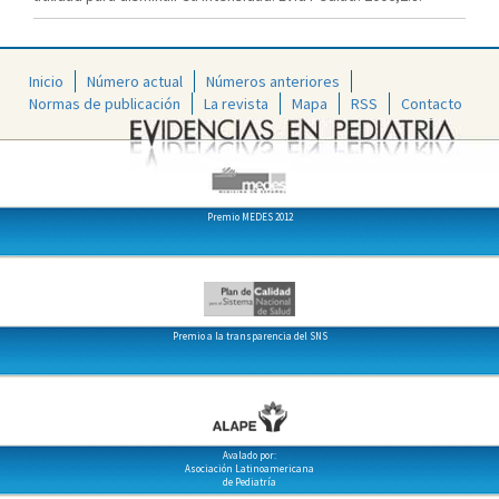
Inicio
Número actual
Números anteriores
Normas de publicación
La revista
Mapa
RSS
Contacto
Premio MEDES 2012
Premio a la transparencia del SNS
Avalado por:
Asociación Latinoamericana
de Pediatría