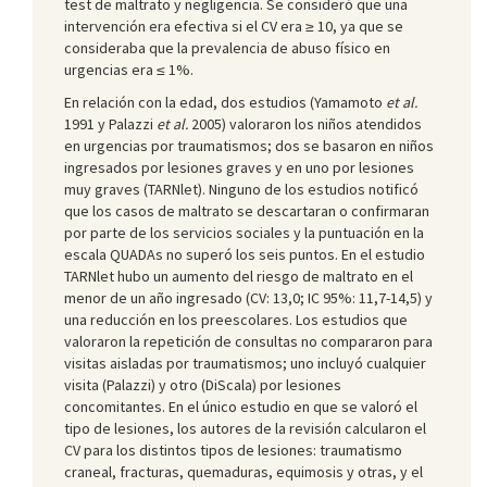
test de maltrato y negligencia. Se consideró que una
intervención era efectiva si el CV era ≥ 10, ya que se
consideraba que la prevalencia de abuso físico en
urgencias era ≤ 1%.
En relación con la edad, dos estudios (Yamamoto
et al.
1991 y Palazzi
et al.
2005) valoraron los niños atendidos
en urgencias por traumatismos; dos se basaron en niños
ingresados por lesiones graves y en uno por lesiones
muy graves (TARNlet). Ninguno de los estudios notificó
que los casos de maltrato se descartaran o confirmaran
por parte de los servicios sociales y la puntuación en la
escala QUADAs no superó los seis puntos. En el estudio
TARNlet hubo un aumento del riesgo de maltrato en el
menor de un año ingresado (CV: 13,0; IC 95%: 11,7-14,5) y
una reducción en los preescolares. Los estudios que
valoraron la repetición de consultas no compararon para
visitas aisladas por traumatismos; uno incluyó cualquier
visita (Palazzi) y otro (DiScala) por lesiones
concomitantes. En el único estudio en que se valoró el
tipo de lesiones, los autores de la revisión calcularon el
CV para los distintos tipos de lesiones: traumatismo
craneal, fracturas, quemaduras, equimosis y otras, y el