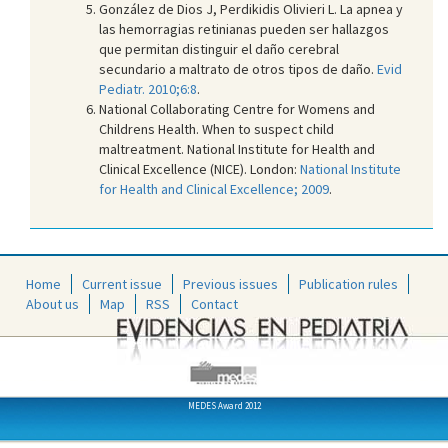
González de Dios J, Perdikidis Olivieri L. La apnea y
las hemorragias retinianas pueden ser hallazgos
que permitan distinguir el daño cerebral
secundario a maltrato de otros tipos de daño.
Evid
Pediatr. 2010;6:8
.
National Collaborating Centre for Womens and
Childrens Health. When to suspect child
maltreatment. National Institute for Health and
Clinical Excellence (NICE). London:
National Institute
for Health and Clinical Excellence; 2009
.
Home
Current issue
Previous issues
Publication rules
About us
Map
RSS
Contact
MEDES Award 2012