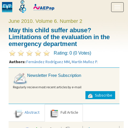
Show
menu
June 2010. Volume 6. Number 2
May this child suffer abuse?
Limitations of the evaluation in the
emergency department
Rating: 0 (0 Votes)
Authors:
Fernández Rodríguez MM
,
Martín Muñoz P
.
Newsletter Free Subscription
Regularly recieve most recent articles by e-mail
Subscribe
Abstract
Full Article