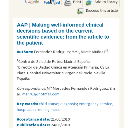
Print
Add to library
Discuss this article
AAP | Making well-informed clinical
decisions based on the current
scientific evidence: from the article to
the patient
1
2
Authors:
Fernández Rodríguez MM
, Martín Muñoz P
.
1
Centro de Salud de Potes. Madrid. España.
2
Director de Unidad Clínica en Atención Primaria, CS La
Plata. Hospital Universitario Virgen del Rocí­o. Sevilla.
España.
Correspondence:
M.ª Mercedes Fernández Rodríguez. Em
ail:
mer763@hotmail.com
Key words:
child abuse
;
diagnosis
;
emergency service,
hospital
;
screening mass
Acceptance date:
21/06/2010
Publication date:
24/06/2010