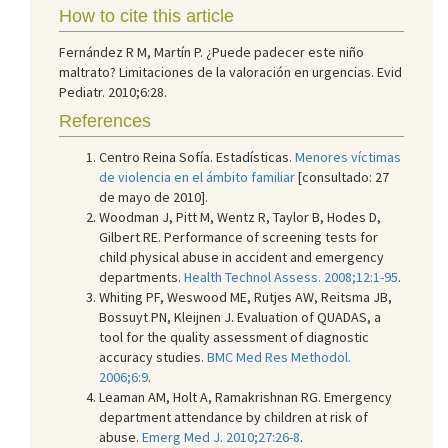
How to cite this article
Fernández R M, Martín P. ¿Puede padecer este niño
maltrato? Limitaciones de la valoración en urgencias. Evid
Pediatr. 2010;6:28.
References
Centro Reina Sofía. Estadísticas.
Menores víctimas
de violencia en el ámbito familiar
[consultado: 27
de mayo de 2010].
Woodman J, Pitt M, Wentz R, Taylor B, Hodes D,
Gilbert RE. Performance of screening tests for
child physical abuse in accident and emergency
departments.
Health Technol Assess. 2008;12:1-95
.
Whiting PF, Weswood ME, Rutjes AW, Reitsma JB,
Bossuyt PN, Kleijnen J. Evaluation of QUADAS, a
tool for the quality assessment of diagnostic
accuracy studies.
BMC Med Res Methodol.
2006;6:9
.
Leaman AM, Holt A, Ramakrishnan RG. Emergency
department attendance by children at risk of
abuse.
Emerg Med J. 2010;27:26-8
.