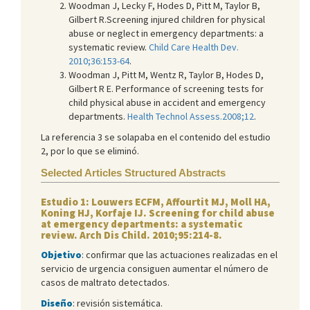
Woodman J, Lecky F, Hodes D, Pitt M, Taylor B,
Gilbert R.Screening injured children for physical
abuse or neglect in emergency departments: a
systematic review.
Child Care Health Dev.
2010;36:153-64
.
Woodman J, Pitt M, Wentz R, Taylor B, Hodes D,
Gilbert R E. Performance of screening tests for
child physical abuse in accident and emergency
departments.
Health Technol Assess.2008;12
.
La referencia 3 se solapaba en el contenido del estudio
2, por lo que se eliminó.
Selected Articles Structured Abstracts
Estudio 1: Louwers ECFM, Affourtit MJ, Moll HA,
Koning HJ, Korfaje IJ. Screening for child abuse
at emergency departments: a systematic
review. Arch Dis Child. 2010;95:214-8.
Objetivo
: confirmar que las actuaciones realizadas en el
servicio de urgencia consiguen aumentar el número de
casos de maltrato detectados.
Diseño
: revisión sistemática.