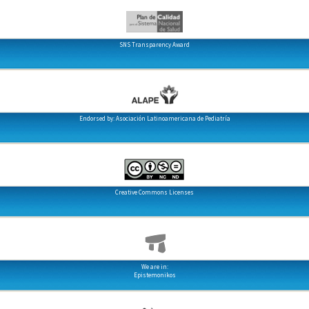
SNS Transparency Award
Endorsed by: Asociación Latinoamericana de Pediatría
Creative Commons Licenses
We are in:
Epistemonikos