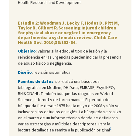
Health Research and Development.
Estudio 2: Woodman J, Lecky F, Hodes D, Pitt M,
Taylor B, Gilbert R.Screening injured children
for physical abuse or neglect in emergency
departments: a systematic review. Child: Care
Health Dev. 2010;36:153-64.
Objetivo
: valorar si la edad, el tipo de lesión y la
reincidencia en las urgencias pueden indicar la presencia
de abuso físico o negligencia.
Diseño
: revisión sistemática.
Fuentes de datos
: se realizó una búsqueda
bibliográfica en Medline, DH-Data, EMBASE, PsycINFO,
BNI&CINAHL. También búsquedas dirigidas en Web of
Science, Internet y de forma manual. El periodo de
búsqueda fue desde 1975 hasta mayo de 2008 y sólo se
incluyeron los estudios en inglés. La búsqueda se realizó
en el marco de un informe técnico donde se definieron
varias estrategias y múltiples descriptores. Para la
2
lectura detallada se remite a la publicación original
.