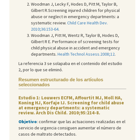
Woodman J, Lecky F, Hodes D, Pitt M, Taylor B,
Gilbert R.Screening injured children for physical
abuse or neglect in emergency departments: a
systematic review.
Child Care Health Dev.
2010;36:153-64
.
Woodman J, Pitt M, Wentz R, Taylor B, Hodes D,
Gilbert R E. Performance of screening tests for
child physical abuse in accident and emergency
departments.
Health Technol Assess.2008;12
.
La referencia 3 se solapaba en el contenido del estudio
2, por lo que se eliminó.
Resumen estructurado de los artículos
seleccionados
Estudio 1: Louwers ECFM, Affourtit MJ, Moll HA,
Koning HJ, Korfaje IJ. Screening for child abuse
at emergency departments: a systematic
review. Arch Dis Child. 2010;95:214-8.
Objetivo
: confirmar que las actuaciones realizadas en el
servicio de urgencia consiguen aumentar el número de
casos de maltrato detectados.