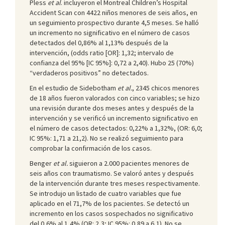
Pless
et al
. incluyeron el Montreal Children’s Hospital
Accident Scan con 4422 niños menores de seis años, en
un seguimiento prospectivo durante 4,5 meses. Se halló
un incremento no significativo en el número de casos
detectados del 0,86% al 1,13% después de la
intervención, (odds ratio [OR]: 1,32; intervalo de
confianza del 95% [IC 95%]: 0,72 a 2,40). Hubo 25 (70%)
“verdaderos positivos” no detectados.
En el estudio de Sidebotham
et al.
, 2345 chicos menores
de 18 años fueron valorados con cinco variables; se hizo
una revisión durante dos meses antes y después de la
intervención y se verificó un incremento significativo en
el número de casos detectados: 0,22% a 1,32%, (OR: 6,0;
IC 95%: 1,71 a 21,2). No se realizó seguimiento para
comprobar la confirmación de los casos.
Benger
et al.
siguieron a 2.000 pacientes menores de
seis años con traumatismo. Se valoró antes y después
de la intervención durante tres meses respectivamente.
Se introdujo un listado de cuatro variables que fue
aplicado en el 71,7% de los pacientes. Se detectó un
incremento en los casos sospechados no significativo
del 0,6% al 1,4% (OR: 2,3; IC 95%: 0,89 a 6,1). No se