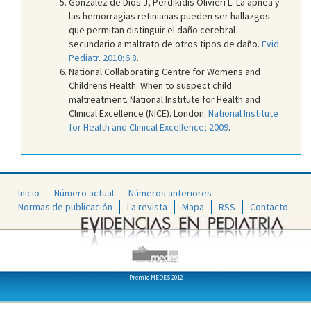
González de Dios J, Perdikidis Olivieri L. La apnea y
las hemorragias retinianas pueden ser hallazgos
que permitan distinguir el daño cerebral
secundario a maltrato de otros tipos de daño.
Evid
Pediatr. 2010;6:8
.
National Collaborating Centre for Womens and
Childrens Health. When to suspect child
maltreatment. National Institute for Health and
Clinical Excellence (NICE). London:
National Institute
for Health and Clinical Excellence; 2009
.
Inicio
Número actual
Números anteriores
Normas de publicación
La revista
Mapa
RSS
Contacto
Premio MEDES 2012