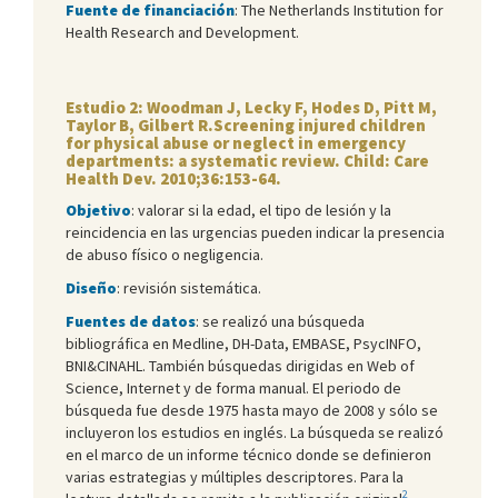
Fuente de financiación
: The Netherlands Institution for
Health Research and Development.
Estudio 2: Woodman J, Lecky F, Hodes D, Pitt M,
Taylor B, Gilbert R.Screening injured children
for physical abuse or neglect in emergency
departments: a systematic review. Child: Care
Health Dev. 2010;36:153-64.
Objetivo
: valorar si la edad, el tipo de lesión y la
reincidencia en las urgencias pueden indicar la presencia
de abuso físico o negligencia.
Diseño
: revisión sistemática.
Fuentes de datos
: se realizó una búsqueda
bibliográfica en Medline, DH-Data, EMBASE, PsycINFO,
BNI&CINAHL. También búsquedas dirigidas en Web of
Science, Internet y de forma manual. El periodo de
búsqueda fue desde 1975 hasta mayo de 2008 y sólo se
incluyeron los estudios en inglés. La búsqueda se realizó
en el marco de un informe técnico donde se definieron
varias estrategias y múltiples descriptores. Para la
2