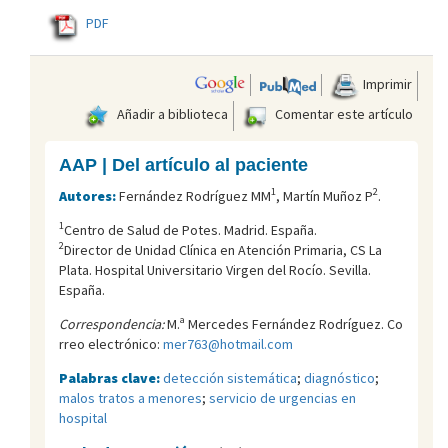
PDF
Imprimir
Añadir a biblioteca
Comentar este artículo
AAP | Del artículo al paciente
1
2
Autores:
Fernández Rodríguez MM
, Martín Muñoz P
.
1
Centro de Salud de Potes. Madrid. España.
2
Director de Unidad Clínica en Atención Primaria, CS La
Plata. Hospital Universitario Virgen del Rocí­o. Sevilla.
España.
Correspondencia:
M.ª Mercedes Fernández Rodríguez. Co
rreo electrónico:
mer763@hotmail.com
Palabras clave:
detección sistemática
;
diagnóstico
;
malos tratos a menores
;
servicio de urgencias en
hospital