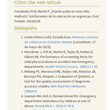
Cómo citar este artículo
Fernández R M, Martín P. ¿Puede padecer este niño
maltrato? Limitaciones de la valoración en urgencias. Evid
Pediatr. 2010;6:28.
Bibliografía
Centro Reina Sofía. Estadísticas.
Menores víctimas
de violencia en el ámbito familiar
[consultado: 27
de mayo de 2010].
Woodman J, Pitt M, Wentz R, Taylor B, Hodes D,
Gilbert RE. Performance of screening tests for
child physical abuse in accident and emergency
departments.
Health Technol Assess. 2008;12:1-95
.
Whiting PF, Weswood ME, Rutjes AW, Reitsma JB,
Bossuyt PN, Kleijnen J. Evaluation of QUADAS, a
tool for the quality assessment of diagnostic
accuracy studies.
BMC Med Res Methodol.
2006;6:9
.
Leaman AM, Holt A, Ramakrishnan RG. Emergency
department attendance by children at risk of
abuse.
Emerg Med J. 2010;27:26-8
.