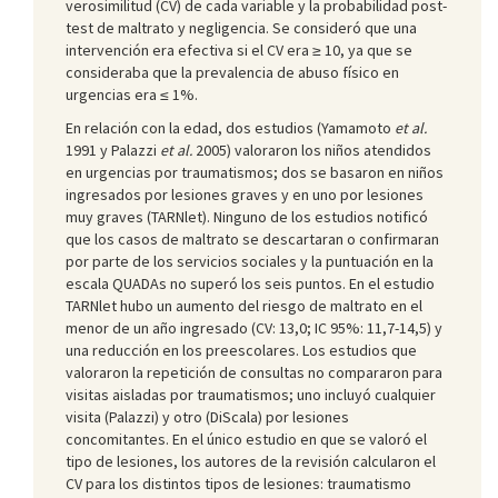
verosimilitud (CV) de cada variable y la probabilidad post-
test de maltrato y negligencia. Se consideró que una
intervención era efectiva si el CV era ≥ 10, ya que se
consideraba que la prevalencia de abuso físico en
urgencias era ≤ 1%.
En relación con la edad, dos estudios (Yamamoto
et al.
1991 y Palazzi
et al.
2005) valoraron los niños atendidos
en urgencias por traumatismos; dos se basaron en niños
ingresados por lesiones graves y en uno por lesiones
muy graves (TARNlet). Ninguno de los estudios notificó
que los casos de maltrato se descartaran o confirmaran
por parte de los servicios sociales y la puntuación en la
escala QUADAs no superó los seis puntos. En el estudio
TARNlet hubo un aumento del riesgo de maltrato en el
menor de un año ingresado (CV: 13,0; IC 95%: 11,7-14,5) y
una reducción en los preescolares. Los estudios que
valoraron la repetición de consultas no compararon para
visitas aisladas por traumatismos; uno incluyó cualquier
visita (Palazzi) y otro (DiScala) por lesiones
concomitantes. En el único estudio en que se valoró el
tipo de lesiones, los autores de la revisión calcularon el
CV para los distintos tipos de lesiones: traumatismo