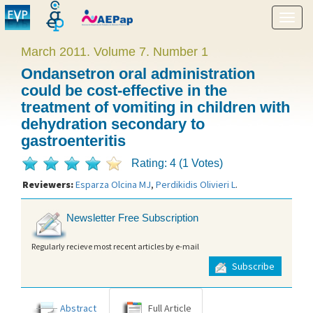
Show
menu
March 2011. Volume 7. Number 1
Ondansetron oral administration
could be cost-effective in the
treatment of vomiting in children with
dehydration secondary to
gastroenteritis
Rating: 4 (1 Votes)
Reviewers:
Esparza Olcina MJ
,
Perdikidis Olivieri L
.
Newsletter Free Subscription
Regularly recieve most recent articles by e-mail
Subscribe
Abstract
Full Article