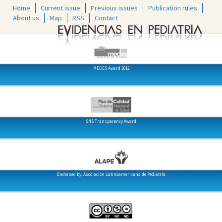
Home
Current issue
Previous issues
Publication rules
About us
Map
RSS
Contact
MEDES Award 2012
SNS Transparency Award
Endorsed by: Asociación Latinoamericana de Pediatría