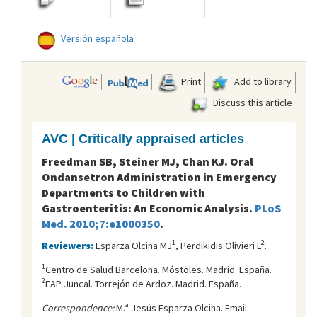
Versión española
Print
Add to library
Discuss this article
AVC | Critically appraised articles
Freedman SB, Steiner MJ, Chan KJ. Oral
Ondansetron Administration in Emergency
Departments to Children with
Gastroenteritis: An Economic Analysis.
PLoS
Med. 2010;7:e1000350
.
1
2
Reviewers:
Esparza Olcina MJ
, Perdikidis Olivieri L
.
1
Centro de Salud Barcelona. Móstoles. Madrid. España.
2
EAP Juncal. Torrejón de Ardoz. Madrid. España.
Correspondence:
M.ª Jesús Esparza Olcina. Email: