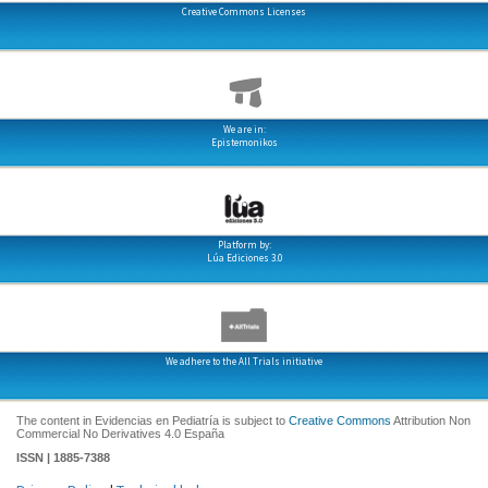
Creative Commons Licenses
We are in:
Epistemonikos
Platform by:
Lúa Ediciones 3.0
We adhere to the All Trials initiative
The content in Evidencias en Pediatría is subject to
Creative Commons
Attribution Non
Commercial No Derivatives 4.0 España
ISSN | 1885-7388