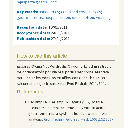
mjesparza8@gmail.com
Key words:
antiemetics
;
costs and cost analysis
;
gastroenteritis
;
hospitalization
;
ondansetron
;
vomiting
Reception date:
19/01/2011
Acceptance date:
24/01/2011
Publication date:
27/01/2011
How to cite this article
Esparza Olcina MJ, Perdikidis Olivieri L. La administración
de ondansetrón por vía oral podría ser coste efectiva
para tratar los vómitos en niños con deshidratación
secundaria a gastroenteritis. Evid Pediatr. 2011;7:11.
References
DeCamp LR, DeCamp LR, Byerley JS, Doshi N,
Steiner MJ. Use of antiemetic agents in acute
gastroenteritis: a systematic review and meta-
analysis.
Arch Pediatr Adolesc Med. 2008;162:858-
65
.