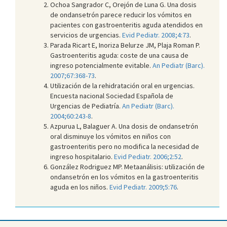
Ochoa Sangrador C, Orejón de Luna G. Una dosis
de ondansetrón parece reducir los vómitos en
pacientes con gastroenteritis aguda atendidos en
servicios de urgencias.
Evid Pediatr. 2008;4:73
.
Parada Ricart E, Inoriza Belurze JM, Plaja Roman P.
Gastroenteritis aguda: coste de una causa de
ingreso potencialmente evitable.
An Pediatr (Barc).
2007;67:368-73
.
Utilización de la rehidratación oral en urgencias.
Encuesta nacional Sociedad Española de
Urgencias de Pediatría.
An Pediatr (Barc).
2004;60:243-8
.
Azpurua L, Balaguer A. Una dosis de ondansetrón
oral disminuye los vómitos en niños con
gastroenteritis pero no modifica la necesidad de
ingreso hospitalario.
Evid Pediatr. 2006;2:52
.
González Rodriguez MP. Metaanálisis: utilización de
ondansetrón en los vómitos en la gastroenteritis
aguda en los niños.
Evid Pediatr. 2009;5:76
.