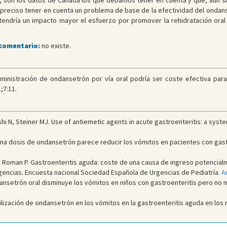
se, son los datos de Canadá los que debamos tener en cuenta y que, aun s
reciso tener en cuenta un problema de base de la efectividad del ondan
endría un impacto mayor el esfuerzo por promover la rehidratación oral
 comentario:
no existe.
administración de ondansetrón por vía oral podría ser coste efectiva par
;7:11.
 N, Steiner MJ. Use of antiemetic agents in acute gastroenteritis: a syst
na dosis de ondansetrón parece reducir los vómitos en pacientes con gast
aja Roman P. Gastroenteritis aguda: coste de una causa de ingreso potencial
urgencias. Encuesta nacional Sociedad Española de Urgencias de Pediatría.
A
ansetrón oral disminuye los vómitos en niños con gastroenteritis pero no m
ilización de ondansetrón en los vómitos en la gastroenteritis aguda en los 