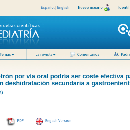
Español
|
English
Nuevo usuario
Identi
pruebas científicas
Temas
La revista
Comentarios
Padr
rón por vía oral podría ser coste efectiva p
on deshidratación secundaria a gastroenterit
s)
PDF
English Version