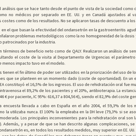
 análisis que se hace tanto desde el punto de vista de la sociedad como d
como no médicos por separado en EE. UU. y en Canadá ajustados al v
os costes como de los resultados. No se aplicaron tasas de descuento a los
1
en el que basan la efectividad del ondansetrón en la gastroenteritis agud
eñalaron problemas metodológicos como la no homogeneidad de la dosis y l
 patrocinados por la industria.
n términos de beneficio neto como de QALY. Realizaron un análisis de sen
ultando el coste de la visita al Departamento de Urgencias el parámetro
ue menos impacto tuvo en el modelo.
tienen el fin último de poder ser utilizados en la priorización del uso de 
nes que se planteen en un momento dado (coste de oportunidad). En un e
EA constituyó el 16,5% de los ingresos. El uso de rehidratación oral fue m
ntravenosa el 89,2% de los pacientes y el 20%, antibioterapia. La estancia 
46 € por paciente, IC 95%: 616,37 a 804,56 €), siendo el 82,9% del coste gen
 encuesta llevada a cabo en España en el año 2004, el 59,3% de los 
 no la utilizaba nunca. El 100% la empleaba en la DH leve (79,3% si se a
moderada. Los principales inconvenientes para la rehidratación oral son la
2%). Además, y a pesar de que se han descrito algunas complicaciones, se
ndansetrón es, en todos los resultados medidos, muy superior en EE. UU. 