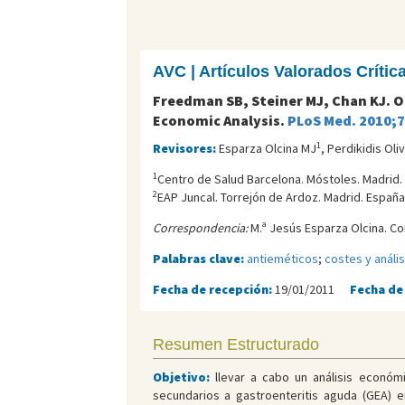
AVC | Artículos Valorados Críti
Freedman SB, Steiner MJ, Chan KJ. 
Economic Analysis.
PLoS Med. 2010;
1
Revisores:
Esparza Olcina MJ
, Perdikidis Oliv
1
Centro de Salud Barcelona. Móstoles. Madrid.
2
EAP Juncal. Torrejón de Ardoz. Madrid. España
Correspondencia:
M.ª Jesús Esparza Olcina. Co
Palabras clave:
antieméticos
;
costes y análi
Fecha de recepción:
19/01/2011
Fecha de
Resumen Estructurado
Objetivo:
llevar a cabo un análisis económ
secundarios a gastroenteritis aguda (GEA) e