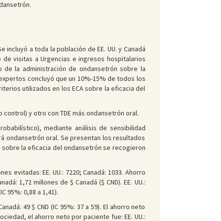
dansetrón.
 incluyó a toda la población de EE. UU. y Canadá
 de visitas a Urgencias e ingresos hospitalarios
to de la administración de ondansetrón sobre la
e expertos concluyó que un 10%-15% de todos los
erios utilizados en los ECA sobre la eficacia del
po control) y otro con TDE más ondansetrón oral.
babilístico), mediante análisis de sensibilidad
irá ondansetrón oral. Se presentan los resultados
 sobre la eficacia del ondansetrón se recogieron
nes evitadas: EE. UU.: 7220; Canadá: 1033. Ahorro
anadá: 1,72 millones de $ Canadá ($ CND). EE. UU.:
IC 95%: 0,88 a 1,41).
Canadá: 49 $ CND (IC 95%: 37 a 59). El ahorro neto
 sociedad, el ahorro neto por paciente fue: EE. UU.: