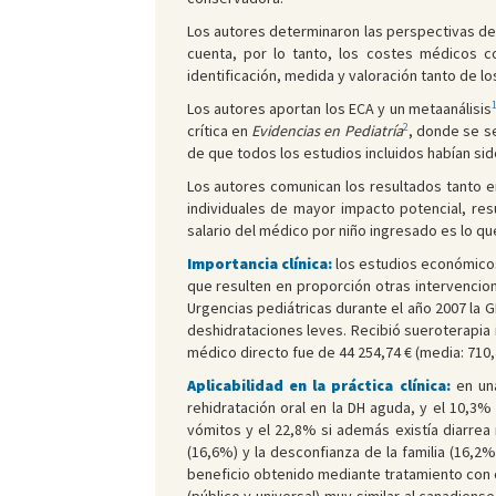
Los autores determinaron las perspectivas del
cuenta, por lo tanto, los costes médicos 
identificación, medida y valoración tanto de l
Los autores aportan los ECA y un metaanálisis
2
crítica en
Evidencias en Pediatría
, donde se s
de que todos los estudios incluidos habían sido
Los autores comunican los resultados tanto e
individuales de mayor impacto potencial, res
salario del médico por niño ingresado es lo q
Importancia clínica:
los estudios económicos 
que resulten en proporción otras intervencio
Urgencias pediátricas durante el año 2007 la G
deshidrataciones leves. Recibió sueroterapia i
médico directo fue de 44 254,74 € (media: 710,
Aplicabilidad en la práctica clínica:
en una
rehidratación oral en la DH aguda, y el 10,3%
vómitos y el 22,8% si además existía diarrea 
(16,6%) y la desconfianza de la familia (16,
beneficio obtenido mediante tratamiento con o