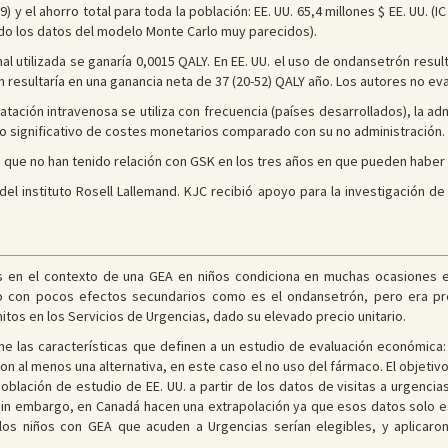
9) y el ahorro total para toda la población: EE. UU. 65,4 millones $ EE. UU. (I
ndo los datos del modelo Monte Carlo muy parecidos).
l utilizada se ganaría 0,0015 QALY. En EE. UU. el uso de ondansetrón result
 resultaría en una ganancia neta de 37 (20-52) QALY año. Los autores no ev
ratación intravenosa se utiliza con frecuencia (países desarrollados), la a
o significativo de costes monetarios comparado con su no administración.
 que no han tenido relación con GSK en los tres años en que pueden haber 
el instituto Rosell Lallemand. KJC recibió apoyo para la investigación de
s en el contexto de una GEA en niños condiciona en muchas ocasiones e
ico con pocos efectos secundarios como es el ondansetrón, pero era pr
tos en los Servicios de Urgencias, dado su elevado precio unitario.
ne las características que definen a un estudio de evaluación económica
on al menos una alternativa, en este caso el no uso del fármaco. El objeti
a población de estudio de EE. UU. a partir de los datos de visitas a urgenc
in embargo, en Canadá hacen una extrapolación ya que esos datos solo est
os niños con GEA que acuden a Urgencias serían elegibles, y aplicar