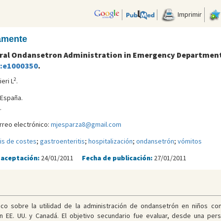
Imprimir
camente
Oral Ondansetron Administration in Emergency Departments
7:e1000350
.
2
ieri L
.
 España.
.
rreo electrónico:
mjesparza8@gmail.com
sis de costes
;
gastroenteritis
;
hospitalización
;
ondansetrón
;
vómitos
 aceptación:
24/01/2011
Fecha de publicación:
27/01/2011
ico sobre la utilidad de la administración de ondansetrón en niños co
n EE. UU. y Canadá. El objetivo secundario fue evaluar, desde una pers