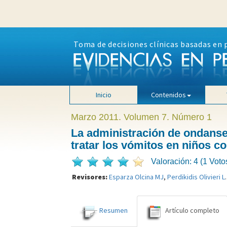
Toma de decisiones clínicas basadas en 
Inicio
Contenidos
Marzo 2011. Volumen 7. Número 1
La administración de ondanset
tratar los vómitos en niños c
Valoración: 4 (1 Voto
Revisores:
Esparza Olcina MJ
,
Perdikidis Olivieri L
.
Resumen
Artículo completo