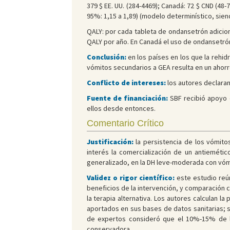
379 $ EE. UU. (284-4469); Canadá: 72 $ CND (48-7
95%: 1,15 a 1,89) (modelo determinístico, sie
QALY: por cada tableta de ondansetrón adiciona
QALY por año. En Canadá el uso de ondansetrón
Conclusión:
en los países en los que la rehid
vómitos secundarios a GEA resulta en un ahorr
Conflicto de intereses:
los autores declaran
Fuente de financiación:
SBF recibió apoyo d
ellos desde entonces.
Comentario Crítico
Justificación:
la persistencia de los vómito
interés la comercialización de un antiemét
generalizado, en la DH leve-moderada con vómi
Validez o rigor científico:
este estudio reú
beneficios de la intervención, y comparación c
la terapia alternativa. Los autores calculan l
aportados en sus bases de datos sanitarias; s
de expertos consideró que el 10%-15% de l
conservadora.