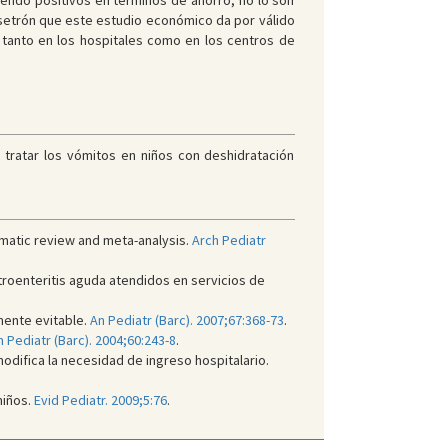
iendo positivos en términos de ahorro, no lo son
setrón que este estudio económico da por válido
 tanto en los hospitales como en los centros de
a tratar los vómitos en niños con deshidratación
ematic review and meta-analysis.
Arch Pediatr
roenteritis aguda atendidos en servicios de
mente evitable.
An Pediatr (Barc). 2007;67:368-73
.
n Pediatr (Barc). 2004;60:243-8
.
odifica la necesidad de ingreso hospitalario.
niños.
Evid Pediatr. 2009;5:76
.