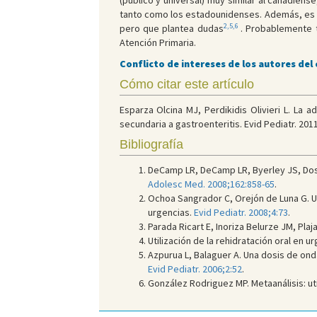
(público y universal) muy similar al canadien
tanto como los estadounidenses. Además, es p
2,5,6
pero que plantea dudas
. Probablemente t
Atención Primaria.
Conflicto de intereses de los autores del
Cómo citar este artículo
Esparza Olcina MJ, Perdikidis Olivieri L. La 
secundaria a gastroenteritis. Evid Pediatr. 2011
Bibliografía
DeCamp LR, DeCamp LR, Byerley JS, Doshi
Adolesc Med. 2008;162:858-65
.
Ochoa Sangrador C, Orejón de Luna G. U
urgencias.
Evid Pediatr. 2008;4:73
.
Parada Ricart E, Inoriza Belurze JM, Pl
Utilización de la rehidratación oral en 
Azpurua L, Balaguer A. Una dosis de ond
Evid Pediatr. 2006;2:52
.
González Rodriguez MP. Metaanálisis: ut