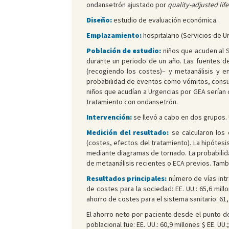
ondansetrón ajustado por
quality-adjusted lif
Diseño:
estudio de evaluación económica.
Emplazamiento:
hospitalario (Servicios de U
Población de estudio:
niños que acuden al S
durante un periodo de un año. Las fuentes de
(recogiendo los costes)– y metaanálisis y e
probabilidad de eventos como vómitos, consul
niños que acudían a Urgencias por GEA serían c
tratamiento con ondansetrón.
Intervención:
se llevó a cabo en dos grupos. 
Medición del resultado:
se calcularon los 
(costes, efectos del tratamiento). La hipótes
mediante diagramas de tornado. La probabilida
de metaanálisis recientes o ECA previos. Tamb
Resultados principales:
número de vías intra
de costes para la sociedad: EE. UU.: 65,6 millo
ahorro de costes para el sistema sanitario: 61,1
El ahorro neto por paciente desde el punto de v
poblacional fue: EE. UU.: 60,9 millones $ EE. UU