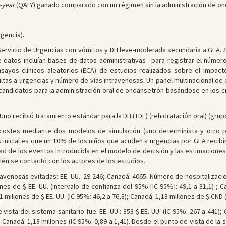
e-year
(QALY) ganado comparado con un régimen sin la administración de on
rgencia).
ervicio de Urgencias con vómitos y DH leve-moderada secundaria a GEA. Se
 datos incluían bases de datos administrativas –para registrar el número
nsayos clínicos aleatorios (ECA) de estudios realizados sobre el impac
tas a urgencias y número de vías intravenosas. Un panel multinacional d
andidatos para la administración oral de ondansetrón basándose en los crit
Uno recibió tratamiento estándar para la DH (TDE) (rehidratación oral) (gru
costes mediante dos modelos de simulación (uno determinista y otro pro
is inicial es que un 10% de los niños que acuden a urgencias por GEA recib
d de los eventos introducida en el modelo de decisión y las estimaciones
ién se contactó con los autores de los estudios.
venosas evitadas: EE. UU.: 29 246; Canadá: 4065. Número de hospitalizacio
nes de $ EE. UU. (intervalo de confianza del 95% [IC 95%]: 49,1 a 81,1) ; C
 millones de $ EE. UU. (IC 95%: 46,2 a 76,3); Canadá: 1,18 millones de $ CND (
ista del sistema sanitario fue: EE. UU.: 353 $ EE. UU. (IC 95%: 267 a 441); 
.; Canadá: 1,18 millones (IC 95%: 0,89 a 1,41). Desde el punto de vista de la